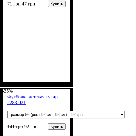
71
грн
47
грн
Купить
Пол
Материал
Полотно
Цвет
: Девочка
: Белый
: Кулир (100% х/б)
: Хлопок
-35%
Футболка детская кулир
2283-021
141
грн
92
грн
Купить