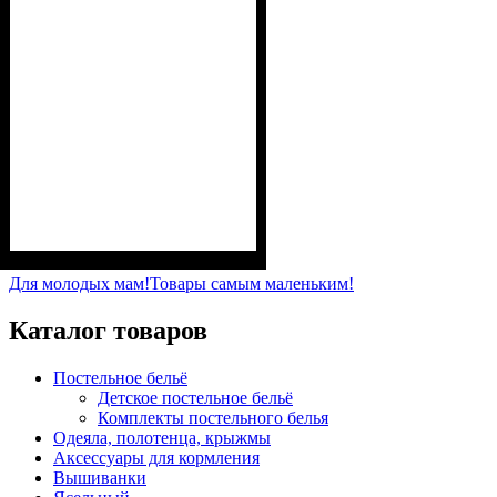
Пол
Материал
Полотно
Цвет
: Девочка, Мальчик
: Белый
: Кулир (100% х/б)
: Хлопок
Для молодых мам!
Товары самым маленьким!
Каталог товаров
Постельное бельё
Детское постельное бельё
Комплекты постельного белья
Одеяла, полотенца, крыжмы
Аксессуары для кормления
Вышиванки