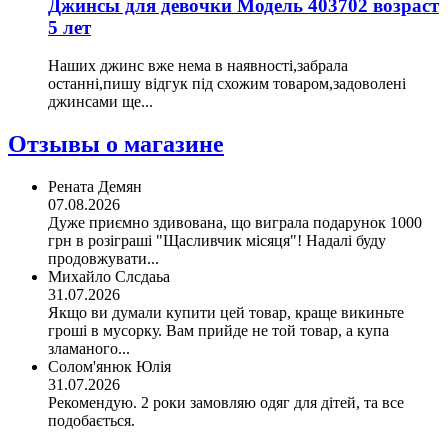
Джинсы для девочки Модель 403702 возраст
5 лет
Наших джинс вже нема в наявності,забрала
останні,пишу відгук під схожим товаром,задоволені
джинсами ще...
Отзывы о магазине
Рената Демян
07.08.2026
Дуже приємно здивована, що виграла подарунок 1000
грн в розіграші "Щасливчик місяця"! Надалі буду
продовжувати...
Михайло Слсдаьа
31.07.2026
Якщо ви думали купити цей товар, краще викиньте
гроші в мусорку. Вам прийде не той товар, а купа
зламаного...
Солом'янюк Юлія
31.07.2026
Рекомендую. 2 роки замовляю одяг для дітей, та все
подобається.