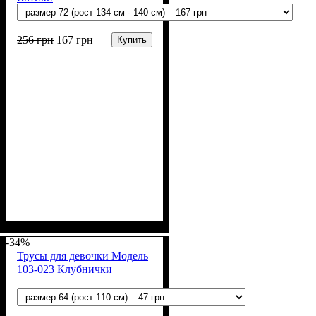
256
грн
167
грн
Купить
Пол
Материал
Полотно
Цвет
: Девочка
: Розовый, Серый
: Кулир пенье
: Хлопок
(100%-х/б)
-34%
Трусы для девочки Модель
103-023 Клубнички