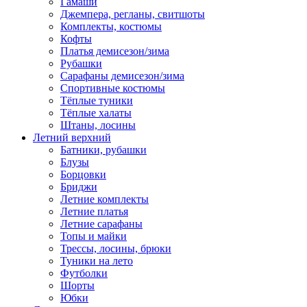
Гамаши
Джемпера, регланы, свитшоты
Комплекты, костюмы
Кофты
Платья демисезон/зима
Рубашки
Сарафаны демисезон/зима
Спортивные костюмы
Тёплые туники
Тёплые халаты
Штаны, лосины
Летний верхний
Батники, рубашки
Блузы
Борцовки
Бриджи
Летние комплекты
Летние платья
Летние сарафаны
Топы и майки
Трессы, лосины, брюки
Туники на лето
Футболки
Шорты
Юбки