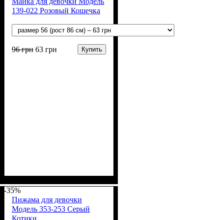
Майка для девочки Модель
139-022 Розовый Кошечка
96
грн
63
грн
Купить
Пол
Материал
Полотно
Цвет
: Девочка
: Розовый
: Кулир (100% х/б)
: Хлопок
-35%
Пижама для девочки
Модель 353-253 Серый
Котики