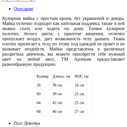
Описание
Кулирная майка с простым кроем, без украшений и декора.
Майка отлично подходит как нательная поддевка, также в ней
можно спать или ходить по дому. Тонкое кулирное
полотно, белого цвета, с принтом вишенки, отлично
пропускает воздух, дает возможность телу дышать. Ткань
плотно прилегает к телу, по этому под одеждой не ерзает и не
вызывает неудобств. Майки представлены в различных
расцветках девченок, вы можете приобрести себе нужный
цвет на любой вкус. ТМ Арлекин предоставляет
разнообразную продукцию.
Размер
Длина, см
ПОГ, см
56
36 см
24 см
60
39 см
25 см
64
42 см
25 см
68
46 см
27 см
Пол:
Девочка