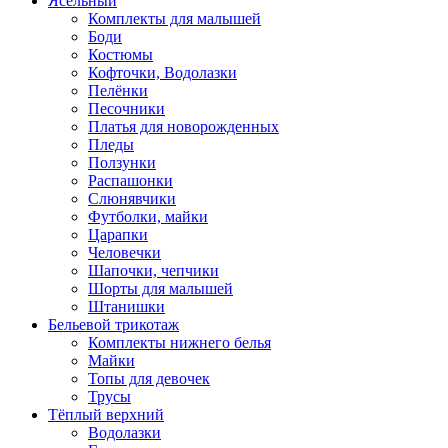
Ясельный
Комплекты для малышей
Боди
Костюмы
Кофточки, Водолазки
Пелёнки
Песочники
Платья для новорожденных
Пледы
Ползунки
Распашонки
Слюнявчики
Футболки, майки
Царапки
Человечки
Шапочки, чепчики
Шорты для малышей
Штанишки
Бельевой трикотаж
Комплекты нижнего белья
Майки
Топы для девочек
Трусы
Тёплый верхний
Водолазки