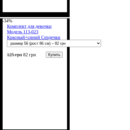
Пол
Материал
: Девочка
: Полиамид,
Хлопок, Эластан
-34%
Комплект для девочки
Модель 113-023
Красный+синий Сердечки
125
грн
82
грн
Купить