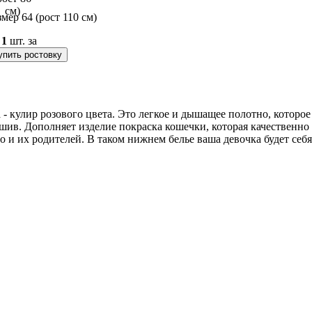
змер 64 (рост 110 см)
о
1
шт. за
упить ростовку
- кулир розового цвета. Это легкое и дышащее полотно, которое
ив. Дополняет изделие покраска кошечки, которая качественно 
 и их родителей. В таком нижнем белье ваша девочка будет себ