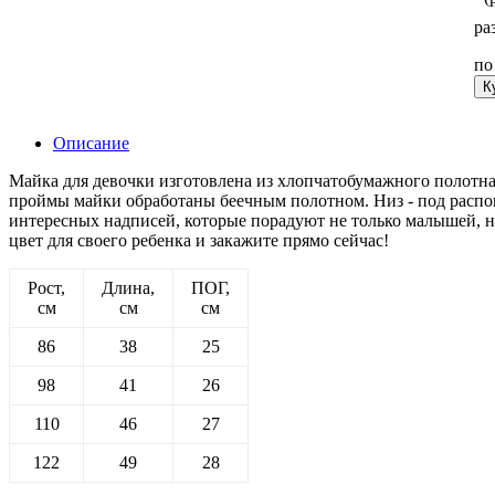
ра
п
К
Описание
Майка для девочки изготовлена из хлопчатобумажного полотна 
проймы майки обработаны беечным полотном. Низ - под распош
интересных надписей, которые порадуют не только малышей, но
цвет для своего ребенка и закажите прямо сейчас!
Рост,
Длина,
ПОГ,
см
см
см
86
38
25
98
41
26
110
46
27
122
49
28