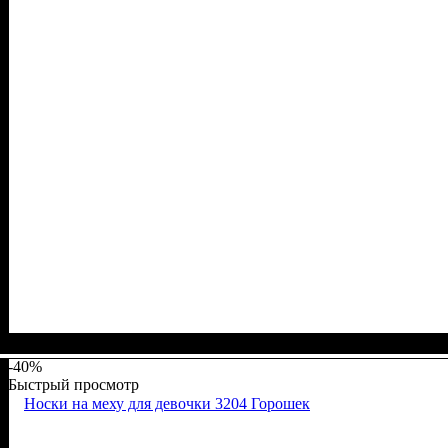
Пол
Материал
Полотно
Цвет
: Девочка
: Белый
: Кулир (100% х/б)
: Хлопок
-40%
Быстрый просмотр
Носки на меху для девочки 3204 Горошек