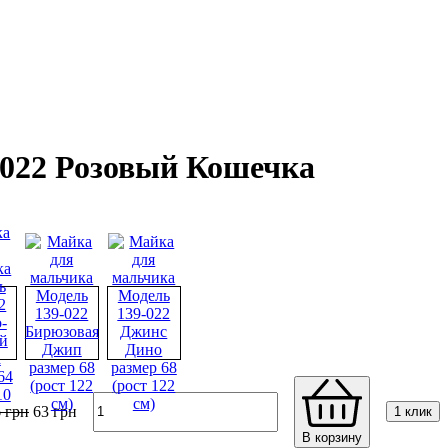
-022 Розовый Кошечка
6
грн
63
грн
1 клик
В корзину