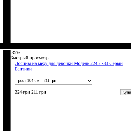
Пол
Материал
Полотно
Цвет
: Девочка
: Коралловый
: Начёс (100% х/б)
: Хлопок
-35%
Быстрый просмотр
Лосины на меху для девочки Модель 2245-733 Серый
Бантики
324
грн
211
грн
Купи