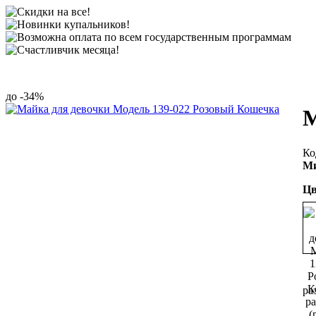
-34%
М
Ми
Цв
ра