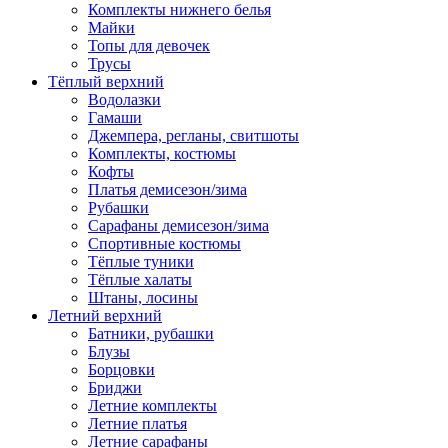
Комплекты нижнего белья
Майки
Топы для девочек
Трусы
Тёплый верхний
Водолазки
Гамаши
Джемпера, регланы, свитшоты
Комплекты, костюмы
Кофты
Платья демисезон/зима
Рубашки
Сарафаны демисезон/зима
Спортивные костюмы
Тёплые туники
Тёплые халаты
Штаны, лосины
Летний верхний
Батники, рубашки
Блузы
Борцовки
Бриджи
Летние комплекты
Летние платья
Летние сарафаны