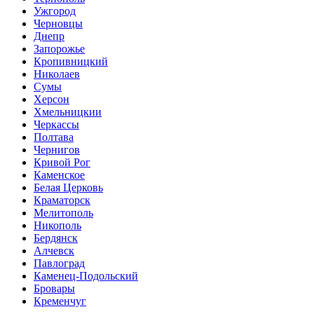
Ужгород
Черновцы
Днепр
Запорожье
Кропивницкий
Николаев
Сумы
Херсон
Хмельницкии
Черкассы
Полтава
Чернигов
Кривой Рог
Каменское
Белая Церковь
Краматорск
Мелитополь
Никополь
Бердянск
Алчевск
Павлоград
Каменец-Подольский
Бровары
Кременчуг