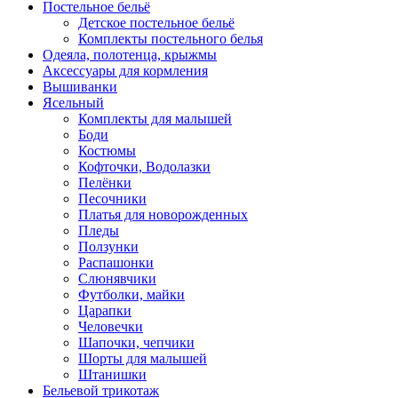
Постельное бельё
Детское постельное бельё
Комплекты постельного белья
Одеяла, полотенца, крыжмы
Аксессуары для кормления
Вышиванки
Ясельный
Комплекты для малышей
Боди
Костюмы
Кофточки, Водолазки
Пелёнки
Песочники
Платья для новорожденных
Пледы
Ползунки
Распашонки
Слюнявчики
Футболки, майки
Царапки
Человечки
Шапочки, чепчики
Шорты для малышей
Штанишки
Бельевой трикотаж