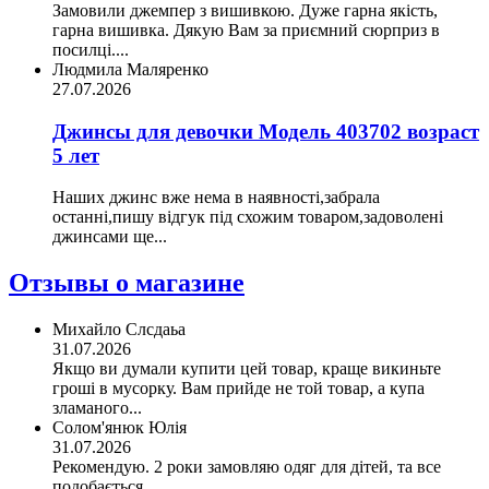
Замовили джемпер з вишивкою. Дуже гарна якість,
гарна вишивка. Дякую Вам за приємний сюрприз в
посилці....
Людмила Маляренко
27.07.2026
Джинсы для девочки Модель 403702 возраст
5 лет
Наших джинс вже нема в наявності,забрала
останні,пишу відгук під схожим товаром,задоволені
джинсами ще...
Отзывы о магазине
Михайло Слсдаьа
31.07.2026
Якщо ви думали купити цей товар, краще викиньте
гроші в мусорку. Вам прийде не той товар, а купа
зламаного...
Солом'янюк Юлія
31.07.2026
Рекомендую. 2 роки замовляю одяг для дітей, та все
подобається.