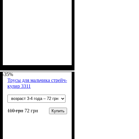
Пол
Материал
Полотно
Цвет
: Мальчик
: Белый
: Кулир (100% х/б)
: Хлопок
-35%
Трусы для мальчика стрейч-
кулир 3311
110
грн
72
грн
Купить