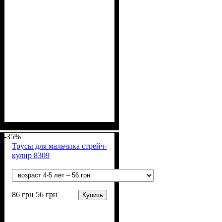
Пол
Материал
Полотно
Цвет
: Мальчик
: Голубой, Зелёный,
: Стрейч-кулир
: Хлопок, Лайкра
(94% х/б, 6% лайкра)
Серый, Синий, Чёрный
-35%
Трусы для мальчика стрейч-
кулир 8309
86
грн
56
грн
Купить