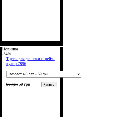
Пол
Материал
Полотно
Цвет
: Девочка
: Голубой, Желтый,
: Стрейч-кулир
: Спандекс,
Хлопок
(94% х/б, 6% лайкра)
Мятный, Персиковый,
Новинка
-34%
Розовый, Терракотовый
Трусы для девочки стрейч-
кулир 7896
90
грн
59
грн
Купить