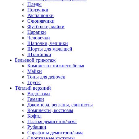
Пледы
Ползунки
Распашонки
Слюнявчики
Футболки, майки
Царапки
Человечки
Шапочки, чепчики
Шорты для малышей
Штанишки
Бельевой трикотаж
Комплекты нижнего белья
Майки
Топы для девочек
Трусы
Тёплый верхний
Водолазки
Гамаши
Джемпера, регланы, свитшоты
Комплекты, костюмы
Кофты
Платья демисезон/зима
Рубашки
Сарафаны демисезон/зима
Спортивные костюмы