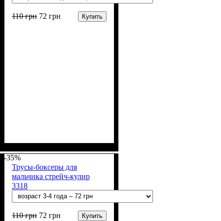
110
грн
72
грн
Купить
Пол
Материал
Полотно
Цвет
: Мальчик
: Голубой, Красный,
: Стрейч-кулир
: Хлопок, Лайкра
(94% х/б, 6% лайкра)
Синий
-35%
Трусы-боксеры для
мальчика стрейч-кулир
3318
110
грн
72
грн
Купить