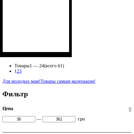
Пол
Материал
Полотно
Цвет
: Мальчик
: Чёрный
: Кулир (100% х/б)
: Хлопок
Товары
1 —
24
(всего 61)
1
2
3
Для молодых мам!
Товары самым маленьким!
Фильтр
Цена
—
грн