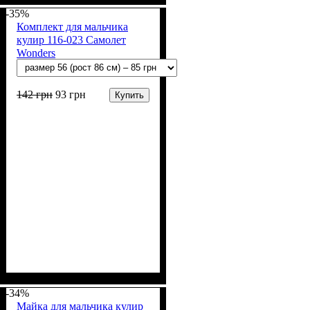
-35%
Комплект для мальчика
кулир 116-023 Самолет
Wonders
142
грн
93
грн
Купить
Пол
Материал
Полотно
Цвет
: Мальчик
: Белый
: Кулир (100% х/б)
: Хлопок
-34%
Майка для мальчика кулир