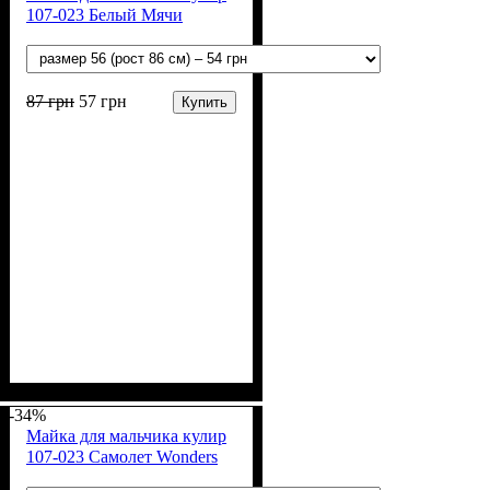
107-023 Белый Мячи
87
грн
57
грн
Купить
Пол
Материал
Полотно
Цвет
: Мальчик
: Белый
: Кулир (100% х/б)
: Хлопок
-34%
Майка для мальчика кулир
107-023 Самолет Wonders