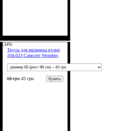
Пол
Материал
Полотно
Цвет
: Мальчик
: Бежевый, Мятный,
: Стрейч-кулир
: Хлопок, Лайкра
(94% х/б, 6% лайкра)
Синий, Чёрный
-34%
Трусы для мальчика кулир
104-023 Самолет Wonders
68
грн
45
грн
Купить