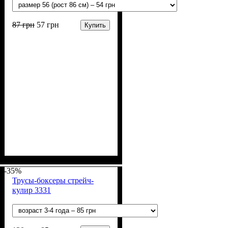
87
грн
57
грн
Купить
Пол
Материал
Полотно
Цвет
: Мальчик
: Белый
: Кулир (100% х/б)
: Хлопок
-35%
Трусы-боксеры стрейч-
кулир 3331