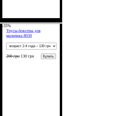
Пол
Материал
Полотно
Цвет
: Мальчик
: Синий, Голубой,
: Стрейч-кулир
: Коттон,
Спандекс
(94% х/б, 6% лайкра)
Бордовый, Серый
-35%
Трусы-боксеры для
мальчика 8030
200
грн
130
грн
Купить