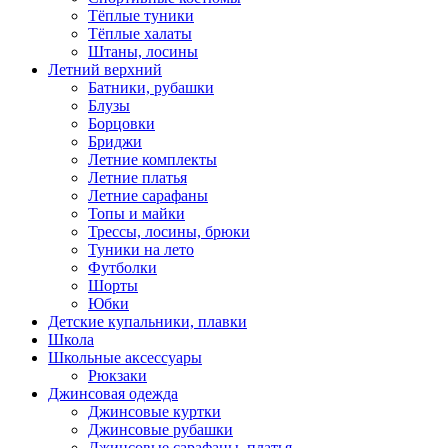
Тёплые туники
Тёплые халаты
Штаны, лосины
Летний верхний
Батники, рубашки
Блузы
Борцовки
Бриджи
Летние комплекты
Летние платья
Летние сарафаны
Топы и майки
Трессы, лосины, брюки
Туники на лето
Футболки
Шорты
Юбки
Детские купальники, плавки
Школа
Школьные аксессуары
Рюкзаки
Джинсовая одежда
Джинсовые куртки
Джинсовые рубашки
Джинсовые сарафаны, платья