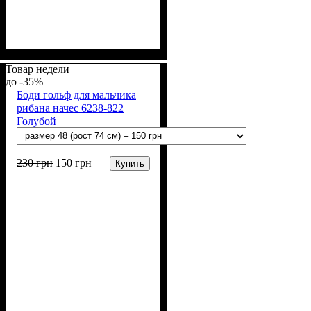
Пол
Материал
Полотно
Цвет
: Девочка
: Желтый
: Стрейч-кулир
: Хлопок, Эластан
(94% х/б, 6% лайкра)
Товар недели
-35%
Боди гольф для мальчика
рибана начес 6238-822
Голубой
230
грн
150
грн
Купить