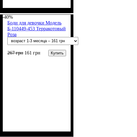
Пол
Материал
Полотно
Цвет
: Мальчик
: Голубой
: Рибана начёс (95%
: Хлопок, Эластан
хлопок, 5% эластан)
-40%
Боди для девочки Модель
Б-110449-453 Терракотовый
Роза
267
грн
161
грн
Купить
Пол
Материал
Полотно
Цвет
: Девочка
: Терракотовый
: Стрейч-кулир
: Хлопок, Эластан