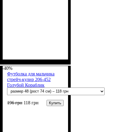
Пол
Материал
Полотно
Цвет
: Девочка
: Персиковый
: Хлопок петля
: Хлопок, Эластан
(70% х/б, 30% эластан)
-40%
Футболка для мальчика
стрейч-кулир 206-452
Голубой Кораблик
196
грн
118
грн
Купить