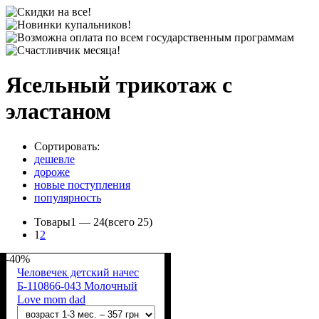
Ясельный трикотаж с
эластаном
Сортировать:
дешевле
дороже
новые поступления
популярность
Товары
1 —
24
(всего 25)
1
2
-40%
Человечек детский начес
Б-110866-043 Молочный
Love mom dad