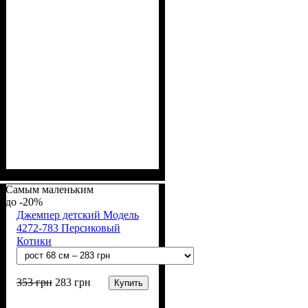
Пол
Материал
Полотно
Цвет
: Девочка, Мальчик
: Молочный
: Начёс (95%
: Хлопок, Эластан
хлопок, 5% эластан)
Самым маленьким
-20%
Джемпер детский Модель
4272-783 Персиковый
Котики
353
грн
283
грн
Купить