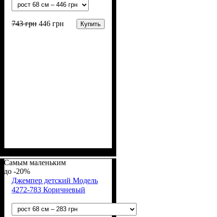
743
грн
446
грн
Купить
Пол
Материал
Полотно
Цвет
: Девочка
: Розовый
: Рибана начёс (95%
: Хлопок, Эластан
хлопок, 5% эластан)
Самым маленьким
-20%
Джемпер детский Модель
4272-783 Коричневый