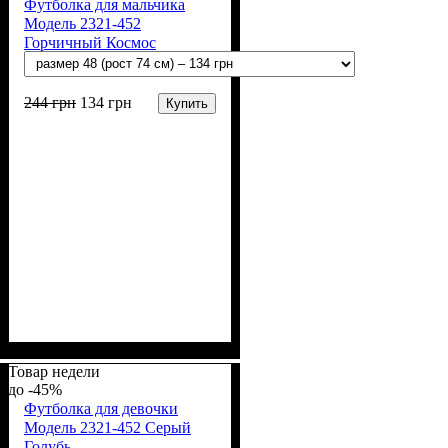
Футболка для мальчика
Модель 2321-452
Горчичный Космос
244
грн
134
грн
Купить
Пол
Материал
Полотно
Цвет
: Мальчик
: Горчичный
: Стрейч-кулир
: Хлопок, Эластан
(94% х/б, 6% лайкра)
Товар недели
-45%
Футболка для девочки
Модель 2321-452 Серый
Голубь