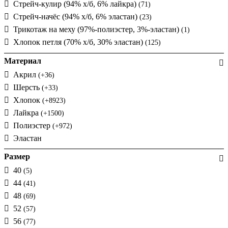
Стрейч-кулир (94% х/б, 6% лайкра)
(71)
Стрейч-начёс (94% х/б, 6% эластан)
(23)
Трикотаж на меху (97%-полиэстер, 3%-эластан)
(1)
Хлопок петля (70% х/б, 30% эластан)
(125)
Материал
Акрил
(+36)
Шерсть
(+33)
Хлопок
(+8923)
Лайкра
(+1500)
Полиэстер
(+972)
Эластан
Размер
40
(5)
44
(41)
48
(69)
52
(57)
56
(77)