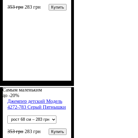
353
грн
283
грн
Купить
Пол
Материал
Полотно
Цвет
: Девочка, Мальчик
: Коричневый
: Хлопок петля
: Хлопок, Эластан
(70% х/б, 30% эластан)
Самым маленьким
-20%
Джемпер детский Модель
4272-783 Серый Пятнышки
353
грн
283
грн
Купить