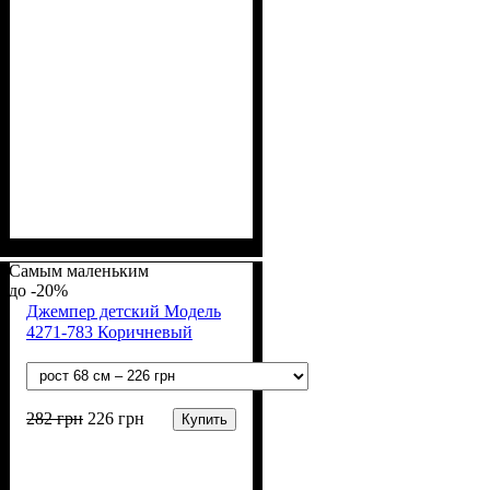
Пол
Материал
Полотно
Цвет
: Девочка, Мальчик
: Серый
: Хлопок петля
: Хлопок, Эластан
(70% х/б, 30% эластан)
Самым маленьким
-20%
Джемпер детский Модель
4271-783 Коричневый
282
грн
226
грн
Купить