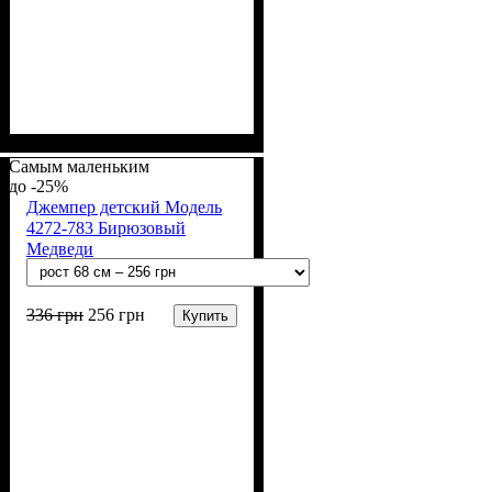
Пол
Материал
Полотно
Цвет
: Девочка, Мальчик
: Серый
: Хлопок петля
: Хлопок, Эластан
(70% х/б, 30% эластан)
Самым маленьким
-25%
Джемпер детский Модель
4272-783 Бирюзовый
Медведи
336
грн
256
грн
Купить