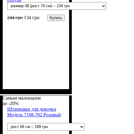
244
грн
134
грн
Купить
Пол
Материал
Полотно
Цвет
: Девочка
: Серый
: Стрейч-кулир
: Хлопок, Эластан
(94% х/б, 6% лайкра)
Самым маленьким
-20%
Штанишки для девочки
Модель 7198-782 Розовый