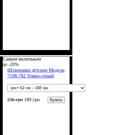
Пол
Материал
Полотно
Цвет
: Девочка
: Персиковый
: Хлопок петля
: Хлопок, Эластан
(70% х/б, 30% эластан)
Самым маленьким
-20%
Штанишки детские Модель
7198-782 Темно-серый
236
грн
189
грн
Купить