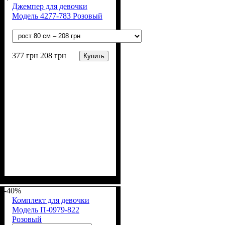
Джемпер для девочки
Модель 4277-783 Розовый
377
грн
208
грн
Купить
Пол
Материал
Полотно
Цвет
: Девочка
: Розовый
: Хлопок петля
: Хлопок, Эластан
(70% х/б, 30% эластан)
-40%
Комплект для девочки
Модель П-0979-822
Розовый