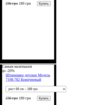
236
грн
189
грн
Купить
Пол
Материал
Полотно
Цвет
: Девочка
: Розовый
: Хлопок петля
: Хлопок, Эластан
(70% х/б, 30% эластан)
Самым маленьким
-20%
Штанишки детские Модель
7198-782 Коричневый
236
грн
189
грн
Купить