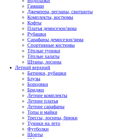
Водолазки
Гамаши
Джемпера, регланы, свитшоты
Комплекты, костюмы
Кофты
Платья демисезон/зима
Рубашки
Сарафаны демисезон/зима
Спортивные костюмы
Тёплые туники
Тёплые халаты
Штаны, лосины
Летний верхний
Батники, рубашки
Блузы
Борцовки
Бриджи
Летние комплекты
Летние платья
Летние сарафаны
Топы и майки
Трессы, лосины, брюки
Туники на лето
Футболки
Шорты