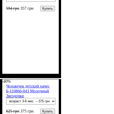
594
грн
357
грн
Купить
Пол
Материал
Полотно
Цвет
: Девочка, Мальчик
: Молочный
: Начёс (95%
: Хлопок, Эластан
хлопок, 5% эластан)
-40%
Человечек детский начес
Б-110866-043 Молочный
Звездочки
625
грн
375
грн
Купить