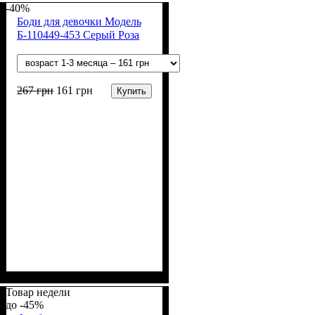
(94% х/б, 6% лайкра)
-40%
Боди для девочки Модель
Б-110449-453 Серый Роза
267
грн
161
грн
Купить
Пол
Материал
Полотно
Цвет
: Девочка
: Серый
: Стрейч-кулир
: Хлопок, Эластан
(94% х/б, 6% лайкра)
Товар недели
-45%