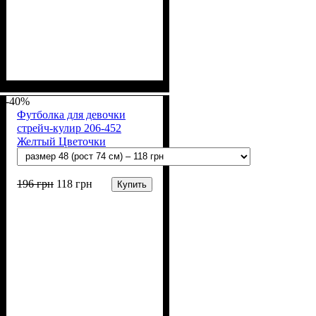
Пол
Материал
Полотно
Цвет
: Девочка
: Розовый
: Стрейч-кулир
: Хлопок, Эластан
(94% х/б, 6% лайкра)
-40%
Футболка для девочки
стрейч-кулир 206-452
Желтый Цветочки
196
грн
118
грн
Купить