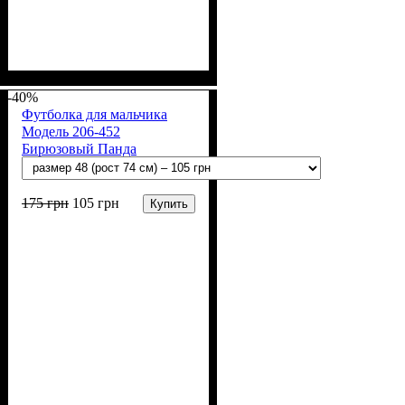
Пол
Материал
Полотно
Цвет
: Девочка, Мальчик
: Бирюзовый
: Хлопок петля
: Хлопок, Эластан
(70% х/б, 30% эластан)
-40%
Футболка для мальчика
Модель 206-452
Бирюзовый Панда
175
грн
105
грн
Купить