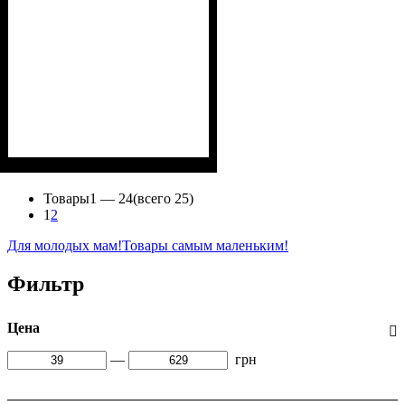
Пол
Материал
Полотно
Цвет
: Девочка, Мальчик
: Коричневый
: Хлопок петля
: Хлопок, Эластан
(70% х/б, 30% эластан)
Товары
1 —
24
(всего 25)
1
2
Для молодых мам!
Товары самым маленьким!
Фильтр
Цена
—
грн