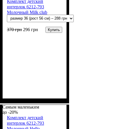
Комплект детский
интерлок 6212-793
Молочный Milk club
370
грн
296
грн
Купить
Пол
Материал
Полотно
Цвет
: Девочка, Мальчик
: Молочный
: Интерлок рапорт
: Хлопок
(100% х/б)
Самым маленьким
-20%
Комплект детский
интерлок 6212-793
Молочный Hello