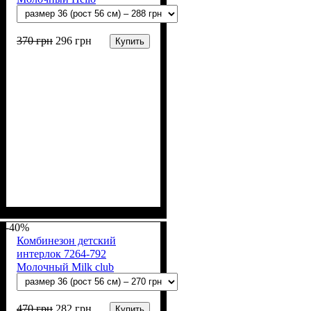
370
грн
296
грн
Купить
Пол
Материал
Полотно
Цвет
: Девочка, Мальчик
: Молочный
: Интерлок рапорт
: Хлопок
(100% х/б)
-40%
Комбинезон детский
интерлок 7264-792
Молочный Milk club
470
грн
282
грн
Купить