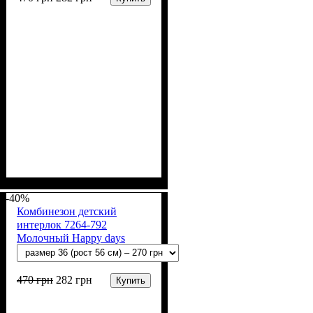
Пол
Материал
Полотно
Цвет
: Девочка, Мальчик
: Молочный
: Интерлок рапорт
: Хлопок
(100% х/б)
-40%
Комбинезон детский
интерлок 7264-792
Молочный Happy days
470
грн
282
грн
Купить