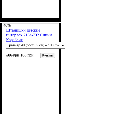
Пол
Материал
Полотно
Цвет
: Девочка, Мальчик
: Молочный
: Интерлок рапорт
: Хлопок
(100% х/б)
-40%
Штанишки детские
интерлок 7134-792 Синий
Кораблик
180
грн
108
грн
Купить