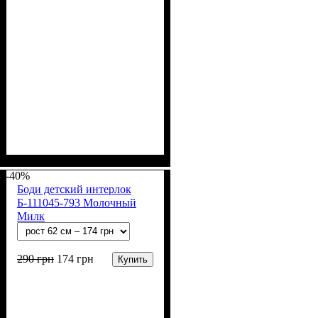
Пол
Материал
Полотно
Цвет
: Девочка, Мальчик
: Молочный
: Интерлок (100%
: Хлопок
х/б)
-40%
Боди детский интерлок
Б-111045-793 Молочный
Милк
290
грн
174
грн
Купить