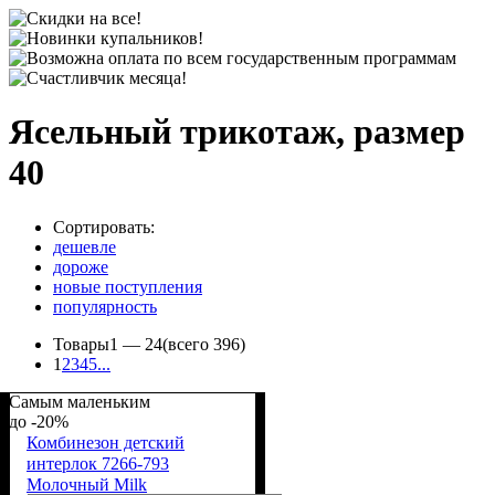
Ясельный трикотаж, размер
40
Сортировать:
дешевле
дороже
новые поступления
популярность
Товары
1 —
24
(всего 396)
1
2
3
4
5
...
Самым маленьким
-20%
Комбинезон детский
интерлок 7266-793
Молочный Milk