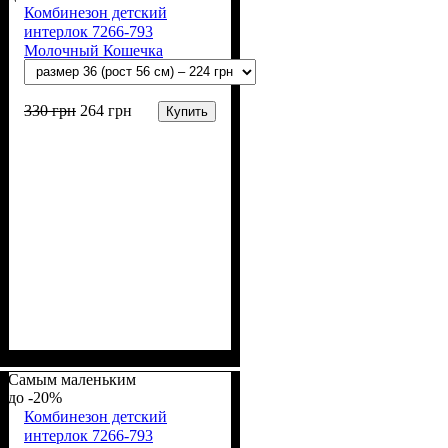
Комбинезон детский
интерлок 7266-793
Молочный Кошечка
330
грн
264
грн
Купить
Пол
Материал
Полотно
Цвет
: Девочка, Мальчик
: Молочный
: Интерлок рапорт
: Хлопок
(100% х/б)
Самым маленьким
-20%
Комбинезон детский
интерлок 7266-793