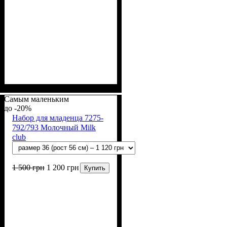
Пол
Материал
Полотно
Цвет
: Девочка, Мальчик
: Молочный
: Интерлок рапорт
: Хлопок
(100% х/б)
Самым маленьким
-20%
Набор для младенца 7275-
792/793 Молочный Milk
club
1 500
грн
1 200
грн
Купить