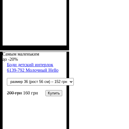
Пол
Материал
Полотно
Цвет
: Девочка, Мальчик
: Молочный
: Интерлок рапорт
: Хлопок
(100% х/б)
Самым маленьким
-20%
Боди детский интерлок
6139-792 Молочный Hello
200
грн
160
грн
Купить