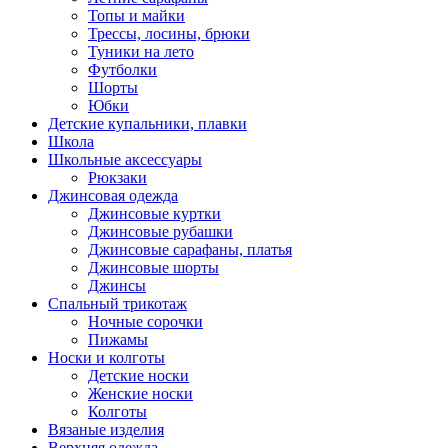
Топы и майки
Трессы, лосины, брюки
Туники на лето
Футболки
Шорты
Юбки
Детские купальники, плавки
Школа
Школьные аксессуары
Рюкзаки
Джинсовая одежда
Джинсовые куртки
Джинсовые рубашки
Джинсовые сарафаны, платья
Джинсовые шорты
Джинсы
Спальный трикотаж
Ночные сорочки
Пижамы
Носки и колготы
Детские носки
Женские носки
Колготы
Вязаные изделия
Верхняя одежда