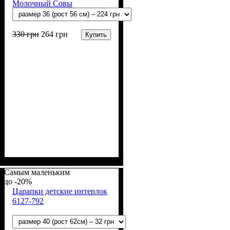
Молочный Совы
330
грн
264
грн
Купить
Пол
Материал
Полотно
Цвет
: Девочка, Мальчик
: Молочный
: Интерлок рапорт
: Хлопок
(100% х/б)
Самым маленьким
-20%
Царапки детские интерлок
6127-792