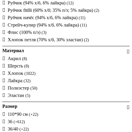
Рубчик (94% х/б, 6% лайкра)
(12)
Рубчик fitilli (60% х/б; 35% п/э; 5% лайкра)
(2)
Рубчик начёс (94% х/б, 6% лайкра)
(11)
Стрейч-кулир (94% х/б, 6% лайкра)
(11)
Флис (100% п/э)
(3)
Хлопок петля (70% х/б, 30% эластан)
(2)
Материал
Акрил
(8)
Шерсть
(8)
Хлопок
(1022)
Лайкра
(32)
Полиэстер
(50)
Эластан
(5)
Размер
110*90 см
(+22)
36
(+612)
36/40
(+22)