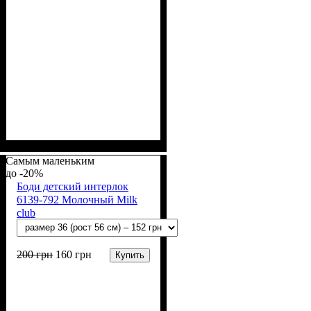
Пол
Материал
Полотно
Цвет
: Девочка, Мальчик
: Молочный
: Интерлок рапорт
: Хлопок
(100% х/б)
Самым маленьким
-20%
Боди детский интерлок
6139-792 Молочный Milk
club
200
грн
160
грн
Купить