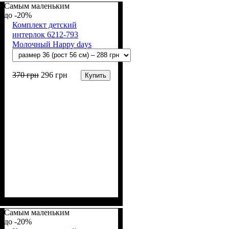
(100% х/б)
Самым маленьким
-20%
Комплект детский
интерлок 6212-793
Молочный Happy days
370
грн
296
грн
Купить
Пол
Материал
Полотно
Цвет
: Девочка, Мальчик
: Молочный
: Интерлок рапорт
: Хлопок
(100% х/б)
Самым маленьким
-20%