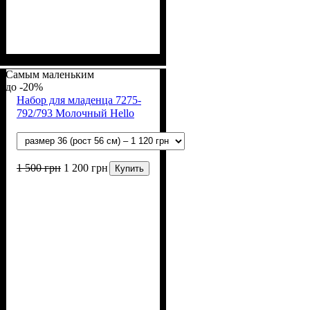
Пол
Материал
Полотно
Цвет
: Девочка, Мальчик
: Молочный
: Интерлок рапорт
: Хлопок
(100% х/б)
Самым маленьким
-20%
Набор для младенца 7275-
792/793 Молочный Hello
1 500
грн
1 200
грн
Купить