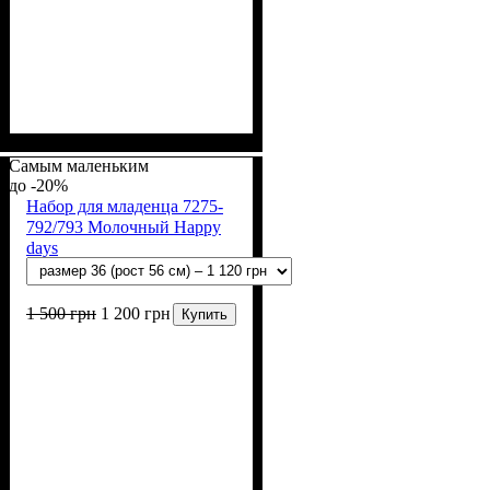
Пол
Материал
Полотно
Цвет
: Девочка, Мальчик
: Молочный
: Интерлок рапорт
: Хлопок
(100% х/б)
Самым маленьким
-20%
Набор для младенца 7275-
792/793 Молочный Happy
days
1 500
грн
1 200
грн
Купить