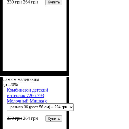
330
грн
264
грн
Купить
Пол
Материал
Полотно
Цвет
: Девочка, Мальчик
: Молочный
: Интерлок рапорт
: Хлопок
(100% х/б)
Самым маленьким
-20%
Комбинезон детский
интерлок 7266-793
Молочный Мишка с
зайчиком
330
грн
264
грн
Купить