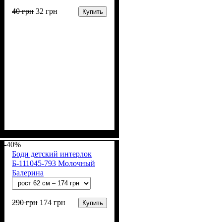
40
грн
32
грн
Купить
Пол
Материал
Полотно
Цвет
: Девочка, Мальчик
: Голубой,
: Интерлок рапорт
: Хлопок
(100% х/б)
Коричневый, Молочный,
-40%
Мятный, Пудра
Боди детский интерлок
Б-111045-793 Молочный
Балерина
290
грн
174
грн
Купить