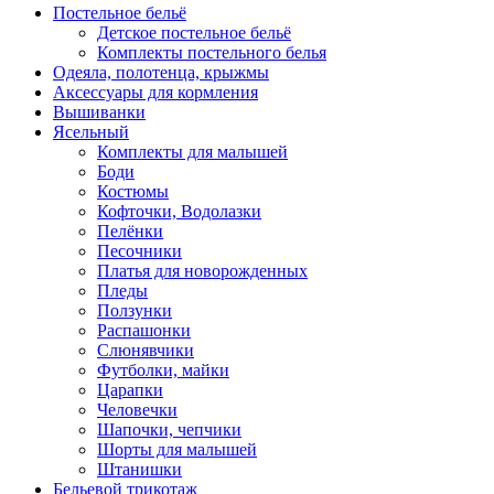
Постельное бельё
Детское постельное бельё
Комплекты постельного белья
Одеяла, полотенца, крыжмы
Аксессуары для кормления
Вышиванки
Ясельный
Комплекты для малышей
Боди
Костюмы
Кофточки, Водолазки
Пелёнки
Песочники
Платья для новорожденных
Пледы
Ползунки
Распашонки
Слюнявчики
Футболки, майки
Царапки
Человечки
Шапочки, чепчики
Шорты для малышей
Штанишки
Бельевой трикотаж