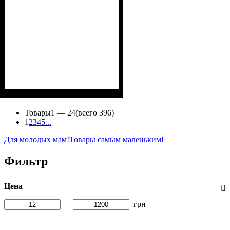
Пол
Материал
Полотно
Цвет
: Девочка, Мальчик
: Молочный
: Интерлок (100%
: Хлопок
х/б)
Товары
1 —
24
(всего 396)
1
2
3
4
5
...
Для молодых мам!
Товары самым маленьким!
Фильтр
Цена
—
грн