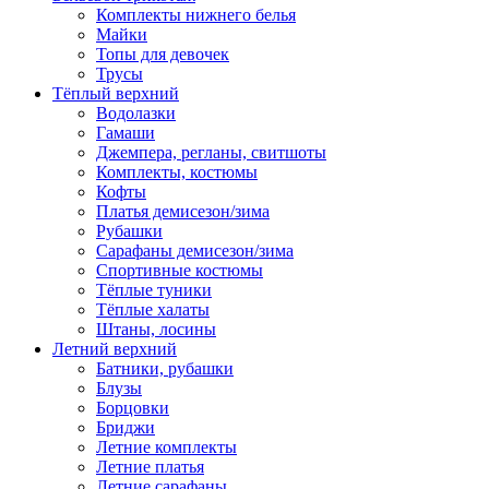
Комплекты нижнего белья
Майки
Топы для девочек
Трусы
Тёплый верхний
Водолазки
Гамаши
Джемпера, регланы, свитшоты
Комплекты, костюмы
Кофты
Платья демисезон/зима
Рубашки
Сарафаны демисезон/зима
Спортивные костюмы
Тёплые туники
Тёплые халаты
Штаны, лосины
Летний верхний
Батники, рубашки
Блузы
Борцовки
Бриджи
Летние комплекты
Летние платья
Летние сарафаны