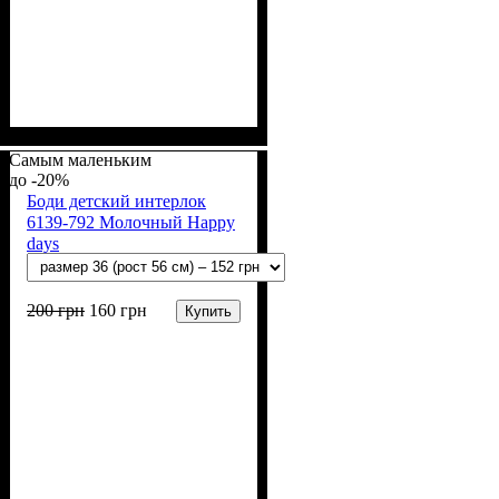
Пол
Материал
Полотно
Цвет
: Девочка, Мальчик
: Молочный
: Интерлок рапорт
: Хлопок
(100% х/б)
Самым маленьким
-20%
Боди детский интерлок
6139-792 Молочный Happy
days
200
грн
160
грн
Купить