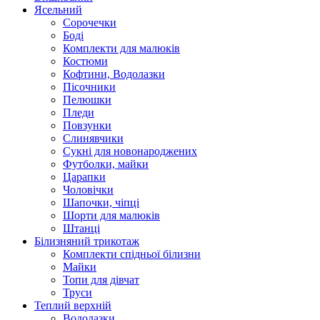
Ясельний
Cорочечки
Боді
Комплекти для малюків
Костюми
Кофтини, Водолазки
Пісочники
Пелюшки
Пледи
Повзунки
Слинявчики
Сукні для новонароджених
Футболки, майки
Царапки
Чоловічки
Шапочки, чіпці
Шорти для малюків
Штанці
Білизняний трикотаж
Комплекти спідньої білизни
Майки
Топи для дівчат
Труси
Теплий верхній
Водолазки