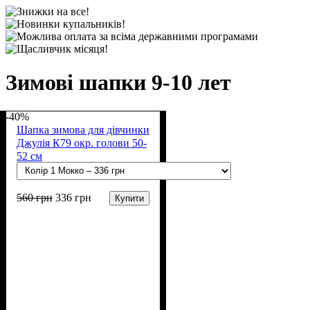
Зимові шапки 9-10 лет
-40%
Шапка зимова для дівчинки
Джулія К79 окр. голови 50-
52 см
560
грн
336
грн
Купити