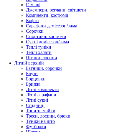
Гамаші
Джемпери, реглани, світшоти
Комплекти, костюми
Кофти
Сарафани демісезон/зима
Сорочки
Спортивні костюми
Сукні демісезон/зима
Теплі туніки
Теплі халати
Штани, лосини
Літній верхній
Батники, сорочки
Блузи
Борцовки
Бриджі
Літні комплекти
Літні сарафани
Літні сукні
Спідниці
Топи та майки
Треси, лосини, брюки
Туніки на літо
Футболки
Шорти