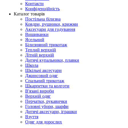
Контакти
Конфіденційність
Каталог товарів
Постільна білизна
Ковдри, рушники, крижми
Аксесуари для годування
Вишиванки
Ясельний
Білизняний трикотаж
Теплий верхній
Літній верхній
Дитячі купальники, плавки
Школа
Шкільні аксесуари
Джинсовий одяг
Спальний трикотаж
Шкарпетки та колготи
В'язані вироби
Верхній одяг
Перчатки, рукавички
Головні убори, шарфи
Дитячі аксесуари, іграшки
Взуття
Одяг для дорослих