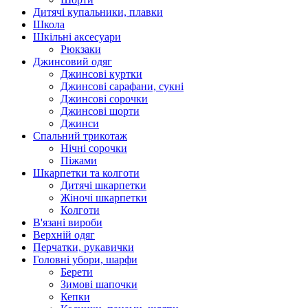
Дитячі купальники, плавки
Школа
Шкільні аксесуари
Рюкзаки
Джинсовий одяг
Джинсові куртки
Джинсові сарафани, сукні
Джинсові сорочки
Джинсові шорти
Джинси
Спальний трикотаж
Нічні сорочки
Піжами
Шкарпетки та колготи
Дитячі шкарпетки
Жіночі шкарпетки
Колготи
В'язані вироби
Верхній одяг
Перчатки, рукавички
Головні убори, шарфи
Берети
Зимові шапочки
Кепки