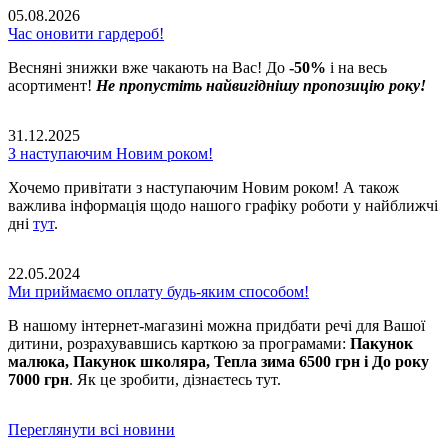
05.08.2026
Час оновити гардероб!
Весняні знижки вже чакають на Вас! До
-50%
і на весь
асортимент!
Не пропустіть найвигіднішу пропозицію року!
31.12.2025
З наступаючим Новим роком!
Хочемо привітати з наступаючим Новим роком! А також
важлива інформація щодо нашого графіку роботи у найближчі
дні
тут
.
22.05.2024
Ми приймаємо оплату будь-яким способом!
В нашому інтернет-магазині можна придбати речі для Вашої
дитини, розрахувавшись карткою за програмами:
Пакунок
малюка, Пакунок школяра, Тепла зима 6500 грн і До року
7000 грн
. Як це зробити, дізнаєтесь тут.
Переглянути всі новини