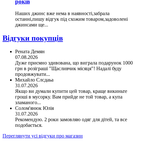
років
Наших джинс вже нема в наявності,забрала
останні,пишу відгук під схожим товаром,задоволені
джинсами ще...
Відгуки покупців
Рената Демян
07.08.2026
Дуже приємно здивована, що виграла подарунок 1000
грн в розіграші "Щасливчик місяця"! Надалі буду
продовжувати...
Михайло Слсдаьа
31.07.2026
Якщо ви думали купити цей товар, краще викиньте
гроші в мусорку. Вам прийде не той товар, а купа
зламаного...
Солом'янюк Юлія
31.07.2026
Рекомендую. 2 роки замовляю одяг для дітей, та все
подобається.
Переглянути усі відгуки про магазин