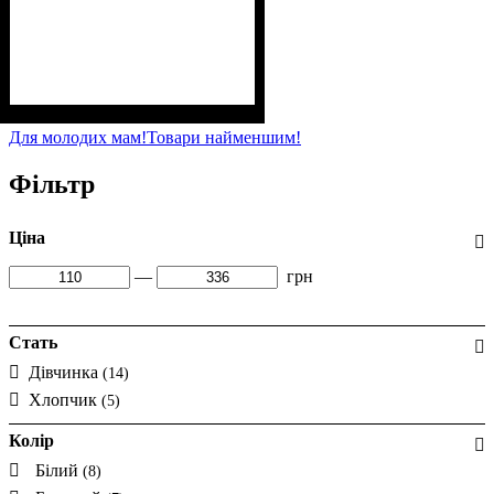
Стать
Матеріал
Колір
: Білий, Сірий,
: Дівчинка
: Акрил, Поліестер
Чорний, Пудра, Бежевий
Для молодих мам!
Товари найменшим!
Фільтр
Ціна
—
грн
Стать
Дівчинка
(14)
Хлопчик
(5)
Колір
Білий
(8)