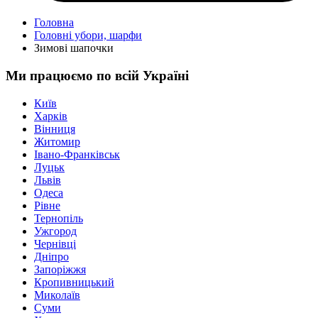
Головна
Головні убори, шарфи
Зимові шапочки
Ми працюємо по всій Україні
Київ
Харків
Вінниця
Житомир
Івано-Франківськ
Луцьк
Львів
Одеса
Рівне
Тернопіль
Ужгород
Чернівці
Дніпро
Запоріжжя
Кропивницький
Миколаїв
Суми