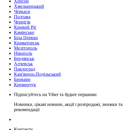
Херсон
Хмельницький
Черкаси
Полтава
Чернігів
Кривий Ріг
Камінське
Біла Церква
Краматорськ
Мелітополь
Нікополь
Бердянськ
Алчевськ
Павлоград
Кам'янець-Подільський
Бровари
Кременчук
Підписуйтесь на Viber та будьте першими
Новинки, цікаві новини, акції і розпродажі, знижки та
рекомендації
Контакти