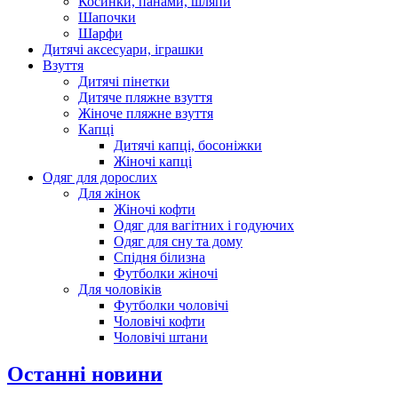
Косинки, панами, шляпи
Шапочки
Шарфи
Дитячі аксесуари, іграшки
Взуття
Дитячі пінетки
Дитяче пляжне взуття
Жіноче пляжне взуття
Капці
Дитячі капці, босоніжки
Жіночі капці
Одяг для дорослих
Для жінок
Жіночі кофти
Одяг для вагітних і годуючих
Одяг для сну та дому
Спідня білизна
Футболки жіночі
Для чоловіків
Футболки чоловічі
Чоловічі кофти
Чоловічі штани
Останні новини