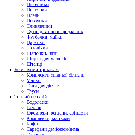
Пісочники
Пелюшки
Пледи
Повзунки
Слинявчики
Сукні для новонароджених
Футболки, майки
Царапки
Чоловічки
Шапочки, чіпці
Шорти для малюків
Штанці
Білизняний трикотаж
Комплекти спідньої білизни
Майки
Топи для дівчат
Труси
Теплий верхній
Водолазки
Гамаші
Джемпери, реглани, світшоти
Комплекти, костюми
Кофти
Сарафани демісезон/зима
Сорочки