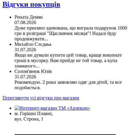
Відгуки покупців
Рената Демян
07.08.2026
Дуже приємно здивована, що виграла подарунок 1000
грн в розіграші "Щасливчик місяця"! Надалі буду
продовжувати...
Михайло Слсдаьа
31.07.2026
Якщо ви думали купити цей товар, краще викиньте
гроші в мусорку. Вам прийде не той товар, а купа
зламаного...
Солом'янюк Юлія
31.07.2026
Рекомендую. 2 роки замовляю одяг для дітей, та все
подобається.
Переглянути усі відгуки про магазин
м. Горішні Плавні,
вул. Строна, 1