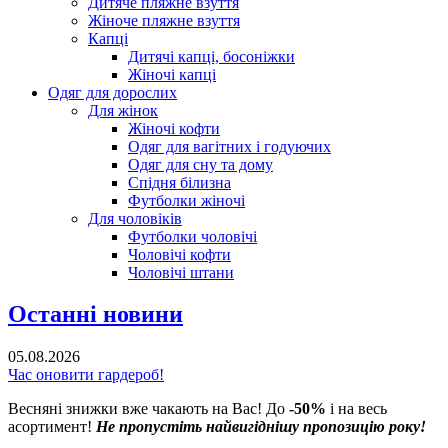
Дитяче пляжне взуття
Жіноче пляжне взуття
Капці
Дитячі капці, босоніжки
Жіночі капці
Одяг для дорослих
Для жінок
Жіночі кофти
Одяг для вагітних і годуючих
Одяг для сну та дому
Спідня білизна
Футболки жіночі
Для чоловіків
Футболки чоловічі
Чоловічі кофти
Чоловічі штани
Останні новини
05.08.2026
Час оновити гардероб!
Весняні знижки вже чакають на Вас! До
-50%
і на весь
асортимент!
Не пропустіть найвигіднішу пропозицію року!