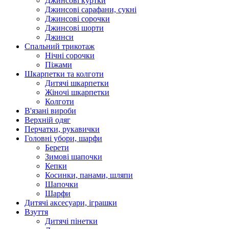
Джинсові куртки
Джинсові сарафани, сукні
Джинсові сорочки
Джинсові шорти
Джинси
Спальний трикотаж
Нічні сорочки
Піжами
Шкарпетки та колготи
Дитячі шкарпетки
Жіночі шкарпетки
Колготи
В'язані вироби
Верхній одяг
Перчатки, рукавички
Головні убори, шарфи
Берети
Зимові шапочки
Кепки
Косинки, панами, шляпи
Шапочки
Шарфи
Дитячі аксесуари, іграшки
Взуття
Дитячі пінетки