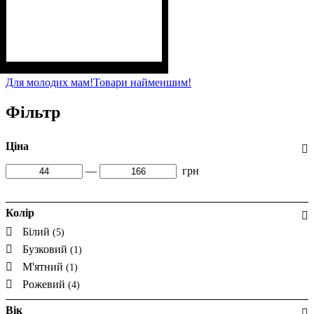
Стать
Матеріал
Полотно
Колір
: М'ятний
: Дівчинка
: Кулір (100% х/б)
: Бавовна
Для молодих мам!
Товари найменшим!
Фільтр
Ціна
—
грн
Колір
Білий
(5)
Бузковий
(1)
М'ятний
(1)
Рожевий
(4)
Вік