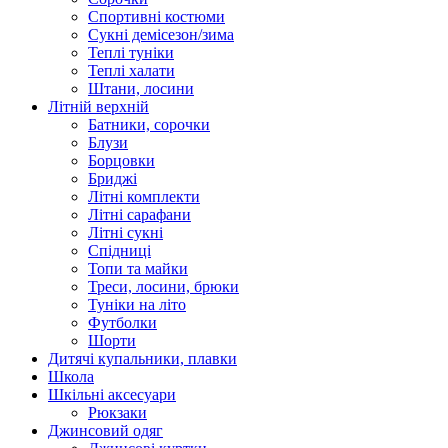
Спортивні костюми
Сукні демісезон/зима
Теплі туніки
Теплі халати
Штани, лосини
Літній верхній
Батники, сорочки
Блузи
Борцовки
Бриджі
Літні комплекти
Літні сарафани
Літні сукні
Спідниці
Топи та майки
Треси, лосини, брюки
Туніки на літо
Футболки
Шорти
Дитячі купальники, плавки
Школа
Шкільні аксесуари
Рюкзаки
Джинсовий одяг