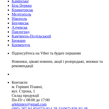
Камінське
Біла Церква
Краматорськ
Мелітополь
Нікополь
Бердянськ
Алчевськ
Павлоград
Кам'янець-Подільський
Бровари
Кременчук
Підписуйтесь на Viber та будьте першими
Новинки, цікаві новини, акції і розпродажі, знижки та
рекомендації
Контакти
м. Горішні Плавні,
вул. Строна, 1
Склад продукції
Пн-Пт с 08:00 до 17:00
arlekintex@gmail.com
(095) 287-94-85
(073) 914-28-31
(067) 836-92-48