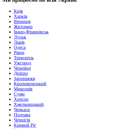
Київ
Харків
Вінниця
Житомир
Івано-Франківськ
Луцьк
Львів
Одеса
Рівне
Тернопіль
Ужгород
Чернівці
Дніпро
Запоріжжя
Кропивницький
Миколаїв
Суми
Херсон
Хмельницький
Черкаси
Полтава
Чернігів
Кривий Ріг