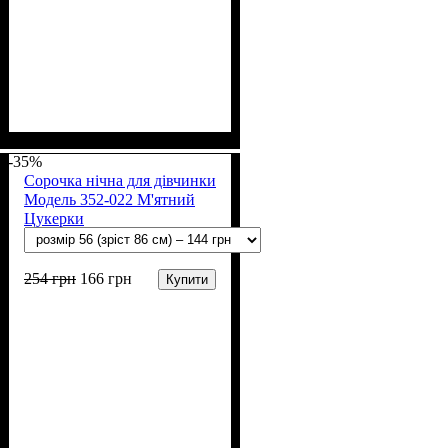
Стать
Матеріал
Полотно
Колір
: Білий
: Дівчинка
: Жатка (100% х/б)
: Бавовна
-35%
Сорочка нічна для дівчинки
Модель 352-022 М'ятний
Цукерки
254
грн
166
грн
Купити