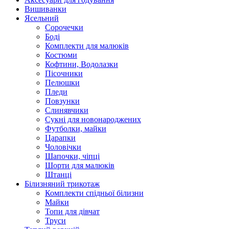
Вишиванки
Ясельний
Cорочечки
Боді
Комплекти для малюків
Костюми
Кофтини, Водолазки
Пісочники
Пелюшки
Пледи
Повзунки
Слинявчики
Сукні для новонароджених
Футболки, майки
Царапки
Чоловічки
Шапочки, чіпці
Шорти для малюків
Штанці
Білизняний трикотаж
Комплекти спідньої білизни
Майки
Топи для дівчат
Труси