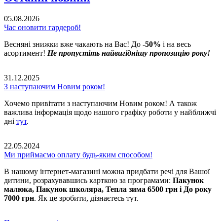
05.08.2026
Час оновити гардероб!
Весняні знижки вже чакають на Вас! До
-50%
і на весь
асортимент!
Не пропустіть найвигіднішу пропозицію року!
31.12.2025
З наступаючим Новим роком!
Хочемо привітати з наступаючим Новим роком! А також
важлива інформація щодо нашого графіку роботи у найближчі
дні
тут
.
22.05.2024
Ми приймаємо оплату будь-яким способом!
В нашому інтернет-магазині можна придбати речі для Вашої
дитини, розрахувавшись карткою за програмами:
Пакунок
малюка, Пакунок школяра, Тепла зима 6500 грн і До року
7000 грн
. Як це зробити, дізнаєтесь тут.