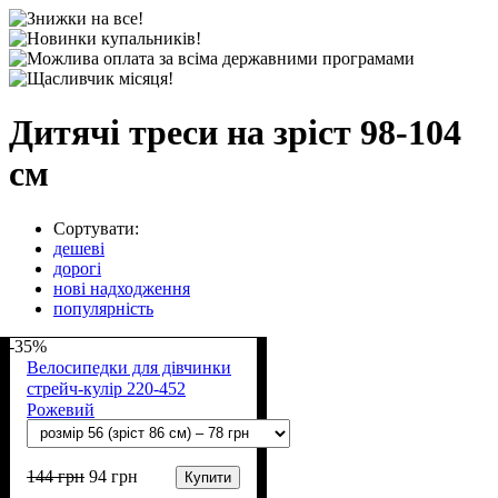
Дитячі треси на зріст 98-104
см
Сортувати:
дешеві
дорогі
нові надходження
популярність
-35%
Велосипедки для дівчинки
стрейч-кулір 220-452
Рожевий
144
грн
94
грн
Купити