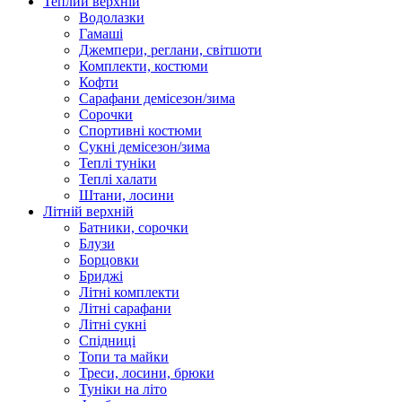
Теплий верхній
Водолазки
Гамаші
Джемпери, реглани, світшоти
Комплекти, костюми
Кофти
Сарафани демісезон/зима
Сорочки
Спортивні костюми
Сукні демісезон/зима
Теплі туніки
Теплі халати
Штани, лосини
Літній верхній
Батники, сорочки
Блузи
Борцовки
Бриджі
Літні комплекти
Літні сарафани
Літні сукні
Спідниці
Топи та майки
Треси, лосини, брюки
Туніки на літо