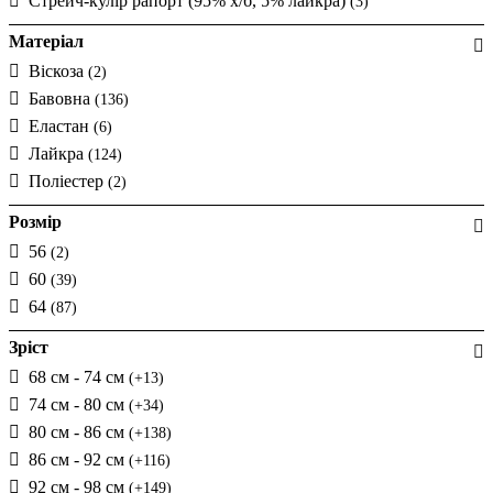
Стрейч-кулір рапорт (95% х/б, 5% лайкра)
(3)
Матеріал
Віскоза
(2)
Бавовна
(136)
Еластан
(6)
Лайкра
(124)
Поліестер
(2)
Розмір
56
(2)
60
(39)
64
(87)
Зріст
68 см - 74 см
(+13)
74 см - 80 см
(+34)
80 см - 86 см
(+138)
86 см - 92 см
(+116)
92 см - 98 см
(+149)