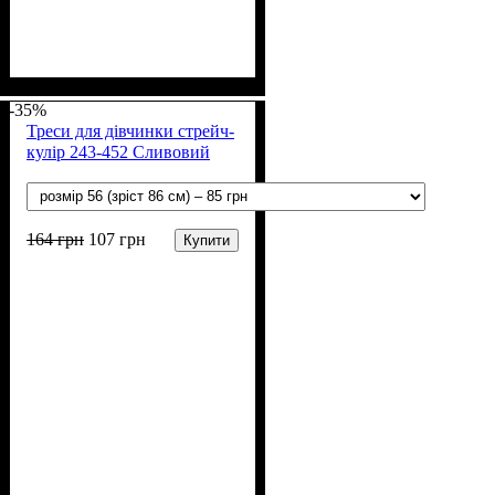
Стать
Матеріал
Полотно
Колір
: Фіолетовий
: Дівчинка
: Стрейч-кулір (94%
: Бавовна, Лайкра
х/б, 6% лайкра)
-35%
Треси для дівчинки стрейч-
кулір 243-452 Сливовий
164
грн
107
грн
Купити