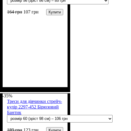
164
грн
107
грн
Купити
Стать
Матеріал
Полотно
Колір
: Кораловий
: Дівчинка
: Стрейч-кулір (94%
: Бавовна, Еластан
х/б, 6% лайкра)
-35%
Треси для дівчинки стрейч-
кулір 2297-452 Бірюзовий
Бантик
189
грн
123
грн
Купити