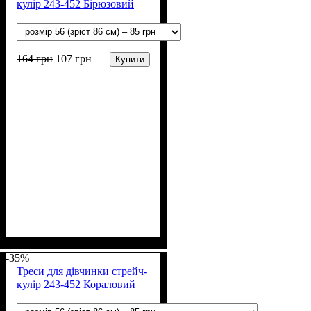
кулір 243-452 Бірюзовий
164
грн
107
грн
Купити
Стать
Матеріал
Полотно
Колір
: Бірюзовий
: Дівчинка
: Стрейч-кулір (94%
: Бавовна, Еластан
х/б, 6% лайкра)
-35%
Треси для дівчинки стрейч-
кулір 243-452 Кораловий