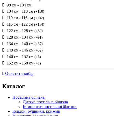
98 см - 104 см
104 см - 110 см
(+150)
110 см - 116 см
(+132)
116 см - 122 см
(+154)
122 см - 128 см
(+80)
128 см - 134 см
(+91)
134 см - 140 см
(+37)
140 см - 146 см
(+32)
146 см - 152 см
(+6)
152 см - 158 см
(+1)
Очистити вибір
Каталог
Постільна білизна
Дитяча постільна білизна
Комплекти постільної білизни
Ковдри, рушники, крижми
Аксесуари для годування