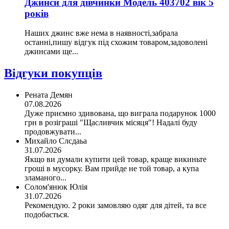
Джинси для дівчинки Модель 403702 вік 5
років
Наших джинс вже нема в наявності,забрала
останні,пишу відгук під схожим товаром,задоволені
джинсами ще...
Відгуки покупців
Рената Демян
07.08.2026
Дуже приємно здивована, що виграла подарунок 1000
грн в розіграші "Щасливчик місяця"! Надалі буду
продовжувати...
Михайло Слсдаьа
31.07.2026
Якщо ви думали купити цей товар, краще викиньте
гроші в мусорку. Вам прийде не той товар, а купа
зламаного...
Солом'янюк Юлія
31.07.2026
Рекомендую. 2 роки замовляю одяг для дітей, та все
подобається.