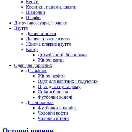
Кепки
Косинки, панами, шляпи
Шапочки
Шарфи
Дитячі аксесуари, іграшки
Взуття
Дитячі пінетки
Дитяче пляжне взуття
Жіноче пляжне взуття
Капці
Дитячі капці, босоніжки
Жіночі капці
Одяг для дорослих
Для жінок
Жіночі кофти
Одяг для вагітних і годуючих
Одяг для сну та дому
Спідня білизна
Футболки жіночі
Для чоловіків
Футболки чоловічі
Чоловічі кофти
Чоловічі штани
Останні новини