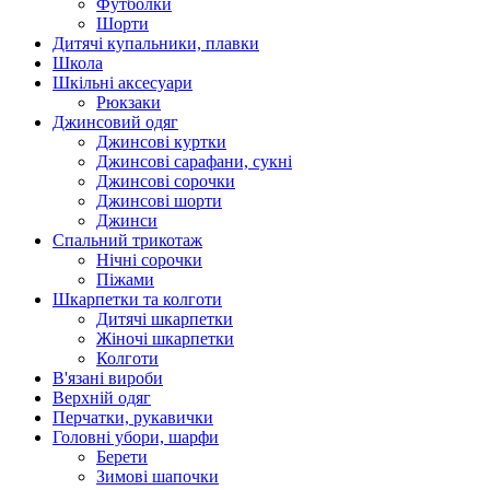
Футболки
Шорти
Дитячі купальники, плавки
Школа
Шкільні аксесуари
Рюкзаки
Джинсовий одяг
Джинсові куртки
Джинсові сарафани, сукні
Джинсові сорочки
Джинсові шорти
Джинси
Спальний трикотаж
Нічні сорочки
Піжами
Шкарпетки та колготи
Дитячі шкарпетки
Жіночі шкарпетки
Колготи
В'язані вироби
Верхній одяг
Перчатки, рукавички
Головні убори, шарфи
Берети
Зимові шапочки