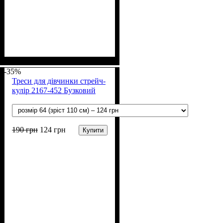
Стать
Матеріал
Полотно
Колір
: Пудра
: Дівчинка
: Мустанг (100% х/
: Бавовна
б)
-35%
Треси для дівчинки стрейч-
кулір 2167-452 Бузковий
190
грн
124
грн
Купити