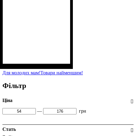
Стать
Матеріал
Полотно
Колір
: Бірюзовий
: Дівчинка
: Стрейч-кулір (94%
: Бавовна, Лайкра
х/б, 6% лайкра)
Для молодих мам!
Товари найменшим!
Фільтр
Ціна
—
грн
Стать