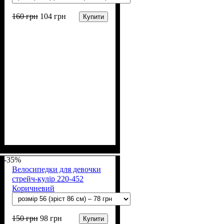
160
грн
104
грн
Купити
Стать
Матеріал
Полотно
Колір
: Чорний
: Дівчинка
: Стрейч-кулір (94%
: Бавовна, Лайкра
х/б, 6% лайкра)
-35%
Велосипедки для девочки
стрейч-кулір 220-452
Коричневий
150
грн
98
грн
Купити