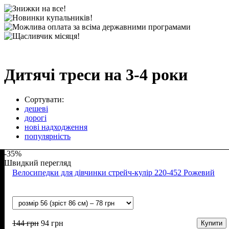
Дитячі треси на 3-4 роки
Сортувати:
дешеві
дорогі
нові надходження
популярність
-35%
Швидкий перегляд
Велосипедки для дівчинки стрейч-кулір 220-452 Рожевий
144
грн
94
грн
Купити