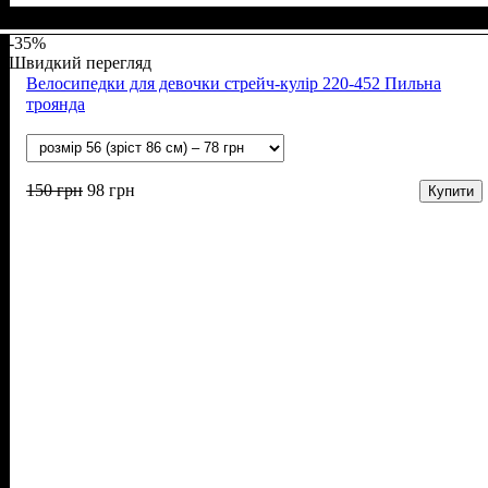
Стать
Матеріал
Полотно
Колір
: Рожевий
: Дівчинка
: Стрейч-кулір (94% х/б, 6% лайкра)
: Бавовна, Лайкра
-35%
Швидкий перегляд
Велосипедки для девочки стрейч-кулір 220-452 Пильна
троянда
150
грн
98
грн
Купити