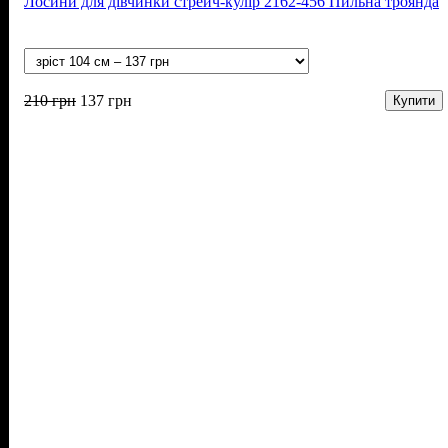
Лосини для дівчинки стрейч-кулір 2162-456 Пильна троянда
210
грн
137
грн
Купити