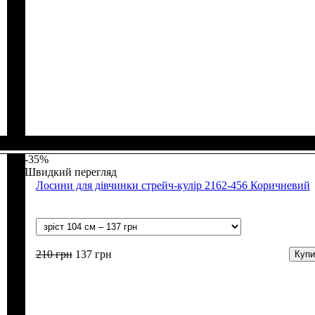
Стать
Матеріал
Полотно
Колір
: Чорний
: Дівчинка
: Стрейч-кулір (94% х/б, 6% лайкра)
: Бавовна, Лайкра
-35%
Швидкий перегляд
Лосини для дівчинки стрейч-кулір 2162-456 Коричневий
210
грн
137
грн
Купи