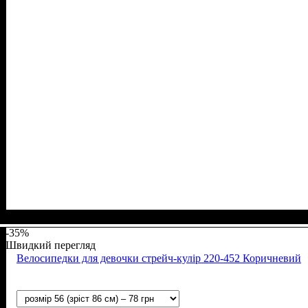
Стать
Матеріал
Полотно
Колір
: Коричневий
: Дівчинка
: Стрейч-кулір (94% х/б, 6% лайкра)
: Бавовна, Лайкра
-35%
Швидкий перегляд
Велосипедки для девочки стрейч-кулір 220-452 Коричневий