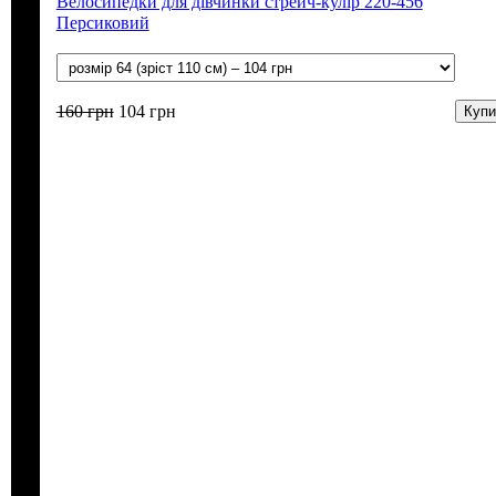
Велосипедки для дівчинки стрейч-кулір 220-456
Персиковий
160
грн
104
грн
Купи