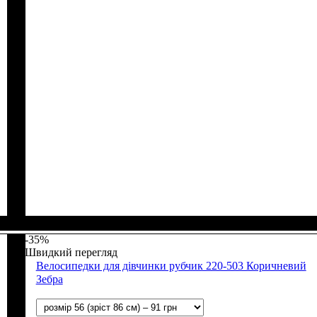
Стать
Матеріал
Полотно
Колір
: Чорний
: Дівчинка
: Стрейч-кулір (94% х/б, 6% лайкра)
: Бавовна, Лайкра
-35%
Швидкий перегляд
Велосипедки для дівчинки рубчик 220-503 Коричневий
Зебра