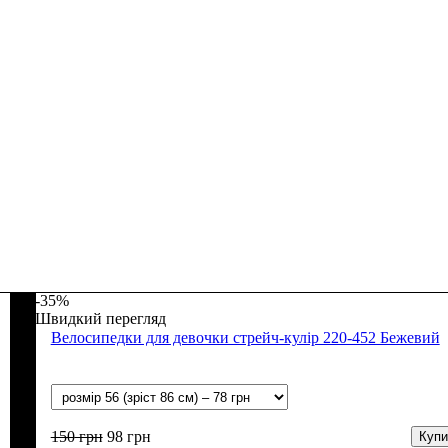
-35%
Швидкий перегляд
Велосипедки для девочки стрейч-кулір 220-452 Бежевий
150
грн
98
грн
Купи