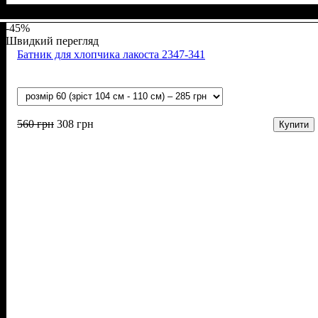
Стать
Матеріал
Полотно
Колір
: Білий
: Дівчинка, Хлопчик
: Муслін (100% бавовна)
: Бавовна
-45%
Швидкий перегляд
Батник для хлопчика лакоста 2347-341
560
грн
308
грн
Купити