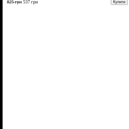
825
грн
537
грн
Купити