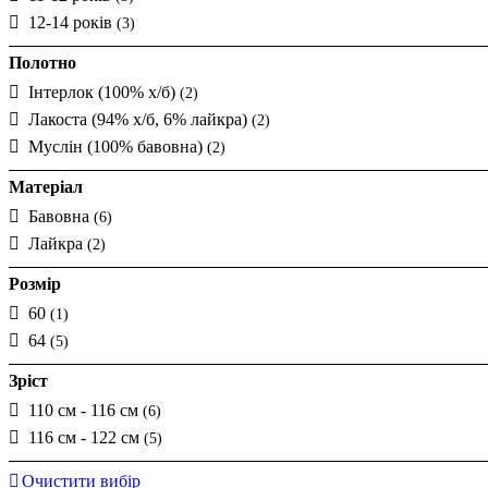
12-14 років
(3)
Полотно
Інтерлок (100% х/б)
(2)
Лакоста (94% х/б, 6% лайкра)
(2)
Муслін (100% бавовна)
(2)
Матеріал
Бавовна
(6)
Лайкра
(2)
Розмір
60
(1)
64
(5)
Зріст
110 см - 116 см
(6)
116 см - 122 см
(5)
Очистити вибір