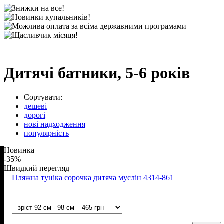
Дитячі батники, 5-6 років
Сортувати:
дешеві
дорогі
нові надходження
популярність
Новинка
-35%
Швидкий перегляд
Пляжна туніка сорочка дитяча муслін 4314-861