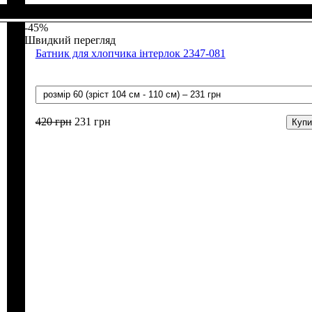
Стать
Матеріал
Полотно
Колір
: Білий
: Дівчинка, Хлопчик
: Муслін (100% бавовна)
: Бавовна
-45%
Швидкий перегляд
Батник для хлопчика інтерлок 2347-081
420
грн
231
грн
Купи