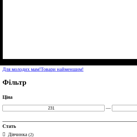
Стать
Матеріал
Полотно
Колір
: Білий
: Хлопчик
: Лакоста (94% х/б, 6% лайкра)
: Бавовна, Лайкра
Для молодих мам!
Товари найменшим!
Фільтр
Ціна
—
Стать
Дівчинка
(2)