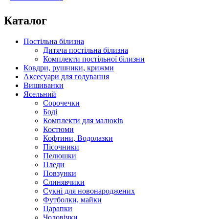
Каталог
Постільна білизна
Дитяча постільна білизна
Комплекти постільної білизни
Ковдри, рушники, крижми
Аксесуари для годування
Вишиванки
Ясельний
Cорочечки
Боді
Комплекти для малюків
Костюми
Кофтини, Водолазки
Пісочники
Пелюшки
Пледи
Повзунки
Слинявчики
Сукні для новонароджених
Футболки, майки
Царапки
Чоловічки