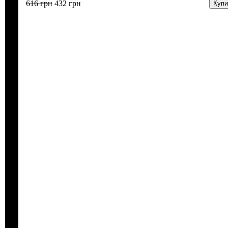
616
грн
432
грн
Купи