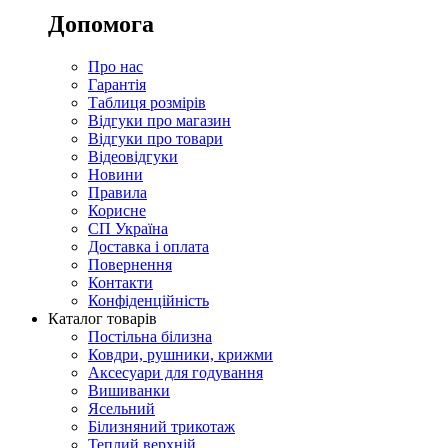
Допомога
Про нас
Гарантія
Таблиця розмірів
Відгуки про магазин
Відгуки про товари
Відеовідгуки
Новини
Правила
Корисне
СП Україна
Доставка і оплата
Повернення
Контакти
Конфіденційність
Каталог товарів
Постільна білизна
Ковдри, рушники, крижми
Аксесуари для годування
Вишиванки
Ясельний
Білизняний трикотаж
Теплий верхній