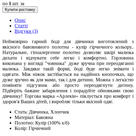
по
1
шт. за
Купити ростовку
Опис
Статті
Відгуки (3)
Неймовірно гарний боді для дівчинки виготовлений з
якісного бавовняного полотна - кулір гірчичного кольору..
Натуральне, гіпоалергенне полотно дозволяє шкірі малюка
дихати і відчувати себе легко і комфортно. Горловина
виконана у вигляді "човника" дуже зручна при переодяганні
малюка. Завдяки такій формі, боді буде легко знімати і
одягати. Між ніжок застібається на надійних кнопочках, що
дуже зручно як для мами, так і для дитини. Можна з легкістю
поміняти підгузник або просто переодягнути дитину.
Підберіть бажане забарвлення і порадуйте обновками свою
дівчинку! Торгова марка «Арлекін» піклується про комфорт і
здоров'я Ваших дітей, і виробляє тільки якісний одяг.
Стать:
Дівчинка, Хлопчик
Матеріал:
Бавовна
Полотно:
Кулір (100% х/б)
Колір:
Гірчичний