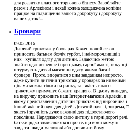
для розвитку власного торгового бізнесу. Заробляйте
разом з Арлекіном і нехай кожна заощаджена копійка
працює на підвищення вашого добробуту і добробуту
ваших діток!...
Бровари
09.02.2016
Дитячий трикотаж у броварах Кожен новий сезон
приносить батькам безліч турбот, і найморочливіші з
них - купівля одягу для дитини. Задаючись метою
знайти одяг дешевше і при цьому, гарної якості, покупці
штурмують дитячі магазини одягу, якими багаті
бровари. Проте, впоратися з цим завданням непросто,
адже купити дитячий трикотаж у броварах за низькими
цінами можна тільки на ринку, та і якість такого
трикотажу примушує бажати кращого. В цьому випадку,
на виручку приходить наш Інтернет-магазин Арлекін, в
якому представлений дитячий трикотаж від виробника і
інший якісний одяг для дітей. Дитячий одяг і, зокрема, її
якість і зручність дуже важливі для підростаючого
покоління. Наряджаючи свою дитину в гарні дорогі речі,
батьки рідко замислюються про те, що вони можуть
завдати шкоди малюкові або доставити йому