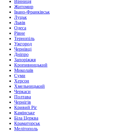
Вінниця
Житомир
Івано-Франківськ
Луцьк
Львів
Одеса
Рівне
Тернопіль
Ужгород
Чернівці
Дніпро
Запоріжжя
Кропивницький
Миколаїв
Суми
Херсон
Хмельницький
Черкаси
Полтава
Чернігів
Кривий Ріг
Камінське
Біла Церква
Краматорськ
Мелітополь