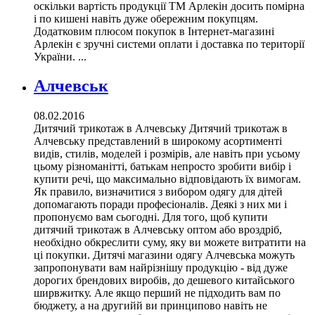
оскільки вартість продукції ТМ Арлекін досить помірна
і по кишені навіть дуже обережним покупцям.
Додатковим плюсом покупок в Інтернет-магазині
Арлекін є зручні системи оплати і доставка по території
України. ...
Алчевськ
08.02.2016
Дитячий трикотаж в Алчевську Дитячий трикотаж в
Алчевську представлений в широкому асортименті
видів, стилів, моделей і розмірів, але навіть при усьому
цьому різноманітті, батькам непросто зробити вибір і
купити речі, що максимально відповідають їх вимогам.
Як правило, визначитися з вибором одягу для дітей
допомагають поради професіоналів. Деякі з них ми і
пропонуємо вам сьогодні. Для того, щоб купити
дитячий трикотаж в Алчевську оптом або вроздріб,
необхідно обкреслити суму, яку ви можете витратити на
ці покупки. Дитячі магазини одягу Алчевська можуть
запропонувати вам найрізнішу продукцію - від дуже
дорогих брендових виробів, до дешевого китайського
ширвжитку. Але якщо перший не підходить вам по
бюджету, а на другийй ви принципово навіть не