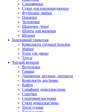
Слинявчики
Сукні для новонароджених
Футболки, майки
Царапки
Чоловічки
Шапочки, чіпці
Шорти для малюків
Штанці
Білизняний трикотаж
Комплекти спідньої білизни
Майки
Топи для дівчат
Труси
Теплий верхній
Водолазки
Гамаші
Джемпери, реглани, світшоти
Комплекти, костюми
Кофти
Сарафани демісезон/зима
Сорочки
Спортивні костюми
Сукні демісезон/зима
Теплі туніки
Теплі халати