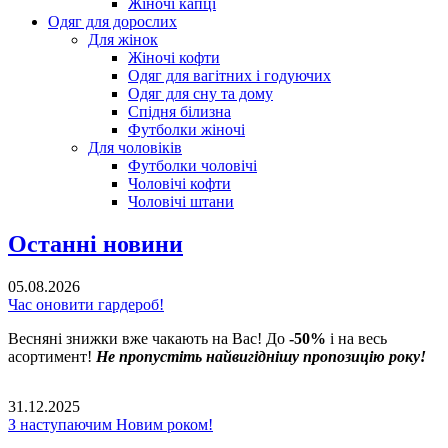
Жіночі капці
Одяг для дорослих
Для жінок
Жіночі кофти
Одяг для вагітних і годуючих
Одяг для сну та дому
Спідня білизна
Футболки жіночі
Для чоловіків
Футболки чоловічі
Чоловічі кофти
Чоловічі штани
Останні новини
05.08.2026
Час оновити гардероб!
Весняні знижки вже чакають на Вас! До
-50%
і на весь
асортимент!
Не пропустіть найвигіднішу пропозицію року!
31.12.2025
З наступаючим Новим роком!