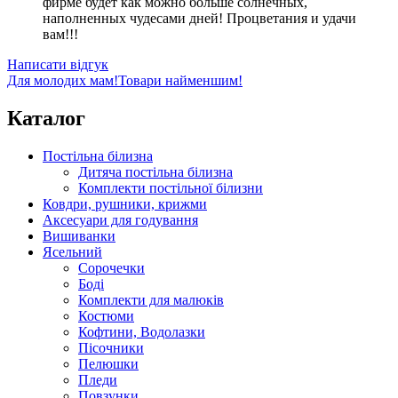
фирме будет как можно больше солнечных,
наполненных чудесами дней! Процветания и удачи
вам!!!
Написати відгук
Для молодих мам!
Товари найменшим!
Каталог
Постільна білизна
Дитяча постільна білизна
Комплекти постільної білизни
Ковдри, рушники, крижми
Аксесуари для годування
Вишиванки
Ясельний
Cорочечки
Боді
Комплекти для малюків
Костюми
Кофтини, Водолазки
Пісочники
Пелюшки
Пледи
Повзунки