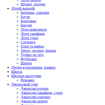
Штани, лосини
Літній верхній
Батники, сорочки
Блузи
Борцовки
Бриджі
Літні комплекти
Літні сарафани
Літні сукні
Спідниці
Топи та майки
Треси, лосини, брюки
Туніки на літо
Футболки
Шорти
Дитячі купальники, плавки
Школа
Шкільні аксесуари
Рюкзаки
Джинсовий одяг
Джинсові куртки
Джинсові сарафани, сукні
Джинсові сорочки
Джинсові шорти