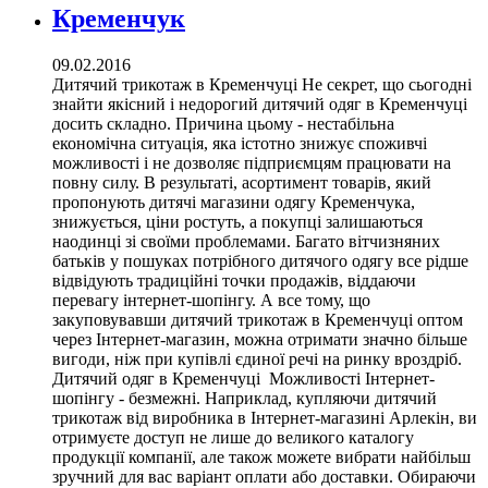
Кременчук
09.02.2016
Дитячий трикотаж в Кременчуці Не секрет, що сьогодні
знайти якісний і недорогий дитячий одяг в Кременчуці
досить складно. Причина цьому - нестабільна
економічна ситуація, яка істотно знижує споживчі
можливості і не дозволяє підприємцям працювати на
повну силу. В результаті, асортимент товарів, який
пропонують дитячі магазини одягу Кременчука,
знижується, ціни ростуть, а покупці залишаються
наодинці зі своїми проблемами. Багато вітчизняних
батьків у пошуках потрібного дитячого одягу все рідше
відвідують традиційні точки продажів, віддаючи
перевагу інтернет-шопінгу. А все тому, що
закуповувавши дитячий трикотаж в Кременчуці оптом
через Інтернет-магазин, можна отримати значно більше
вигоди, ніж при купівлі єдиної речі на ринку вроздріб.
Дитячий одяг в Кременчуці Можливості Інтернет-
шопінгу - безмежні. Наприклад, купляючи дитячий
трикотаж від виробника в Інтернет-магазині Арлекін, ви
отримуєте доступ не лише до великого каталогу
продукції компанії, але також можете вибрати найбільш
зручний для вас варіант оплати або доставки. Обираючи