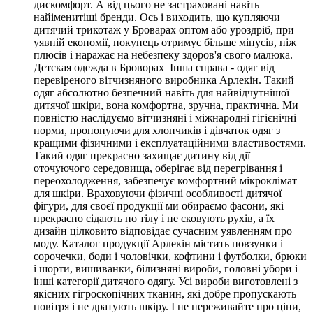
дискомфорт. А від цього не застраховані навіть
найіменитіші бренди. Ось і виходить, що купляючи
дитячий трикотаж у Броварах оптом або уроздріб, при
уявній економії, покупець отримує більше мінусів, ніж
плюсів і наражає на небезпеку здоров'я свого малюка.
Детская одежда в Броворах Інша справа - одяг від
перевіреного вітчизняного виробника Арлекін. Такий
одяг абсолютно безпечний навіть для найвідчутнішої
дитячої шкіри, вона комфортна, зручна, практична. Ми
повністю наслідуємо вітчизняні і міжнародні гігієнічні
норми, пропонуючи для хлопчиків і дівчаток одяг з
кращими фізичними і експлуатаційними властивостями.
Такий одяг прекрасно захищає дитину від дії
оточуючого середовища, оберігає від перегрівання і
переохолодження, забезпечує комфортний мікроклімат
для шкіри. Враховуючи фізичні особливості дитячої
фігури, для своєї продукції ми обираємо фасони, які
прекрасно сідають по тілу і не сковують рухів, а їх
дизайн цілковито відповідає сучасним уявленням про
моду. Каталог продукції Арлекін містить повзунки і
сорочечки, боди і чоловічки, кофтини і футболки, брюки
і шорти, вишиванки, білизняні вироби, головні убори і
інші категорії дитячого одягу. Усі вироби виготовлені з
якісних гігроскопічних тканин, які добре пропускають
повітря і не дратують шкіру. І не переживайте про ціни,