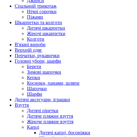
Джинси
Спальний трикотаж
Нічні сорочки
Піжами
Шкарпетки та колготи
Дитячі шкарпетки
Жіночі шкарпетки
Колготи
В'язані вироби
Верхній одяг
Перчатки, рукавички
Головні убори, шарфи
Берети
Зимові шапочки
Кепки
Косинки, панами, шляпи
Шапочки
Шарфи
Дитячі аксесуари, іграшки
Взуття
Дитячі пінетки
Дитяче пляжне взуття
Жіноче пляжне взуття
Капці
Дитячі капці, босоніжки