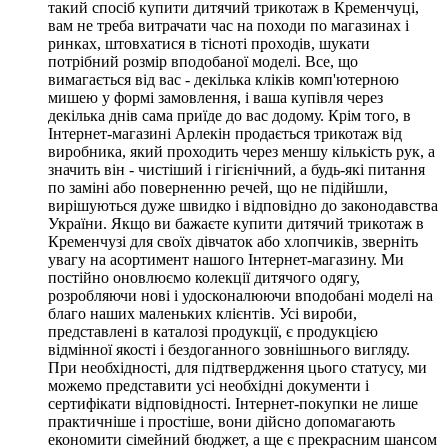
такий спосіб купити дитячий трикотаж в Кременчуці,
вам не треба витрачати час на походи по магазинах і
ринках, штовхатися в тісноті проходів, шукати
потрібний розмір вподобаної моделі. Все, що
вимагається від вас - декілька кліків комп'ютерною
мишею у формі замовлення, і ваша купівля через
декілька днів сама приїде до вас додому. Крім того, в
Інтернет-магазині Арлекін продається трикотаж від
виробника, який проходить через меншу кількість рук, а
значить він - чистіший і гігієнічний, а будь-які питання
по заміні або поверненню речей, що не підійшли,
вирішуються дуже швидко і відповідно до законодавства
України. Якщо ви бажаєте купити дитячий трикотаж в
Кременчузі для своїх дівчаток або хлопчиків, зверніть
увагу на асортимент нашого Інтернет-магазину. Ми
постійно оновлюємо колекції дитячого одягу,
розробляючи нові і удосконалюючи вподобані моделі на
благо наших маленьких клієнтів. Усі вироби,
представлені в каталозі продукції, є продукцією
відмінної якості і бездоганного зовнішнього вигляду.
При необхідності, для підтвердження цього статусу, ми
можемо представити усі необхідні документи і
сертифікати відповідності. Інтернет-покупки не лише
практичніше і простіше, вони дійсно допомагають
економити сімейний бюджет, а ще є прекрасним шансом