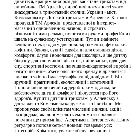
дивитеся, кращим вибором для вас стане трикотаж від
виробника ТМ Арлекін, виробничі потужності якого
знаходяться в трикотажній столиці України - місті
Комсомольску. Детский трикотаж в Алчевске Каталог
продукції ТМ Арлекін, представленої в Інтернет-
магазині з однойменною назвою, пістрявить
різноманітними речами, пошитими руками професійних
шваль на сучасному устаткуванні. Тут ви знайдете
великий спектр одягу для новонароджених, футболки,
кофтини, брюки, сукні і сарафани для старших діток,
комфортні блузи і водолазки для школярів, а ще дитячу
білизну для хлопчиків і дівчаток, вишиванки, одяг для
сну, спортивні костюми, панчішно-шкарпеткові вироби і
багато що інше. Увесь одяг цього бренду відрізняється
високою якістю і має сертифікати відповідності. ВІн
зручний, практичний, екологічний і естетичний.
Поповнюючи дитячий гардероб таким одягом, ви
забезпечуєте дитині комфорт і піклуєтеся про його
здоров'я. Купити дитячий трикотаж у Алчевську з
доставкою з Комсомольска дуже легко і вигідно. Ми
пропонуємо своїм клієнтам численні знижки, акції і
розпродажі, які допомагають економити і роблять
покупки ще приємніше. Асортимент Інтернет-магазину
регулярно поповнюється новими товарами усіх
категорій. Крім того, уважне обслуговування і