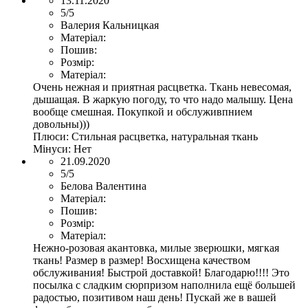
13.11.2020
5/5
Валерия Кальницкая
Матеріал:
Пошив:
Розмір:
Матеріал:
Очень нежная и приятная расцветка. Ткань невесомая,
дышащая. В жаркую погоду, то что надо малышу. Цена
вообще смешная. Покупкой и обслуживпнием
довольны)))
Плюси:
Стильная расцветка, натуральная ткань
Мінуси:
Нет
21.09.2020
5/5
Белова Валентина
Матеріал:
Пошив:
Розмір:
Матеріал:
Нежно-розовая акантовка, милые зверюшки, мягкая
ткань! Размер в размер! Восхищена качеством
обслуживания! Быстрой доставкой! Благодарю!!!! Это
посылка с сладким сюрпризом наполнила ещё большей
радостью, позитивом наш день! Пускай же в вашей