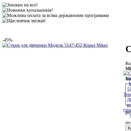
-45%
С
Мі
Ко
ро
п
К