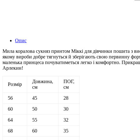
Опис
Мила коралова сукняз принтом Міккі для дівчинки пошита з вис
якому вироби добре тягнуться й зберігають свою первинну форм
маленька принцеса почуватиметься легко і комфортно. Прикраш
Арлекин!
Довжина,
ПОГ,
Розмір
см
см
56
45
28
60
50
30
64
55
32
68
60
35