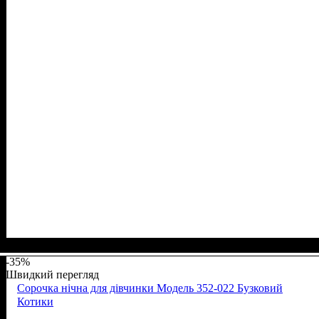
Стать
Матеріал
Полотно
Колір
: Коричневий, Бежевий
: Дівчинка, Хлопчик
: Стрейч-кулір (94% х/б, 6% лайкра)
: Бавовна, Еластан
-35%
Швидкий перегляд
Сорочка нічна для дівчинки Модель 352-022 Бузковий
Котики