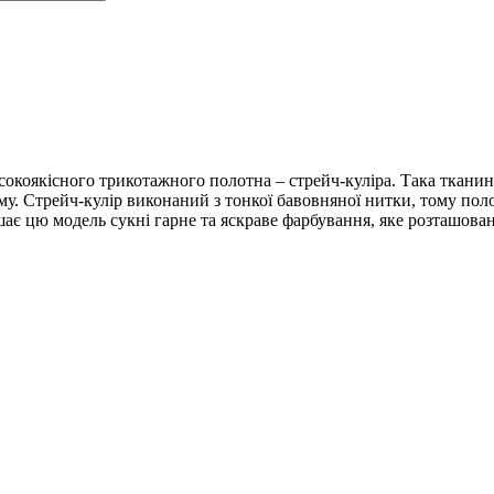
окоякісного трикотажного полотна – стрейч-куліра. Така тканина
у. Стрейч-кулір виконаний з тонкої бавовняної нитки, тому поло
ає цю модель сукні гарне та яскраве фарбування, яке розташова