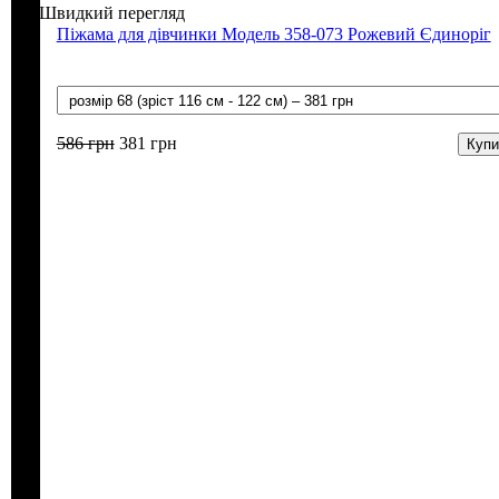
Швидкий перегляд
Піжама для дівчинки Модель 358-073 Рожевий Єдиноріг
586
грн
381
грн
Купи