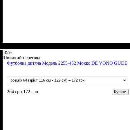
Стать
Матеріал
Полотно
Колір
: Білий
: Дівчинка
: Кулір (100% х/б)
: Бавовна
-35%
Швидкий перегляд
Футболка дитяча Модель 2255-452 Мокко DE VONO GUDE
264
грн
172
грн
Купити