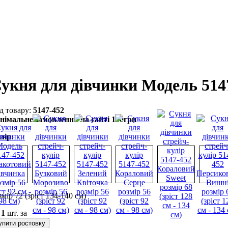
укня для дівчинки Модель 514
5147-452
німальне замовлення на сайті 100грн
лір:
змір 72 (зріст 134-140 см)
о
1
шт. за
упити ростовку