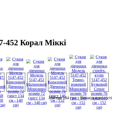
7-452 Корал Міккі
334
грн
184
грн
Немає в наявності