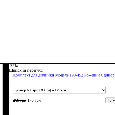
-35%
Швидкий перегляд
Комплект для дівчинки Модель 190-452 Рожевий Єдинор
269
грн
175
грн
Купи