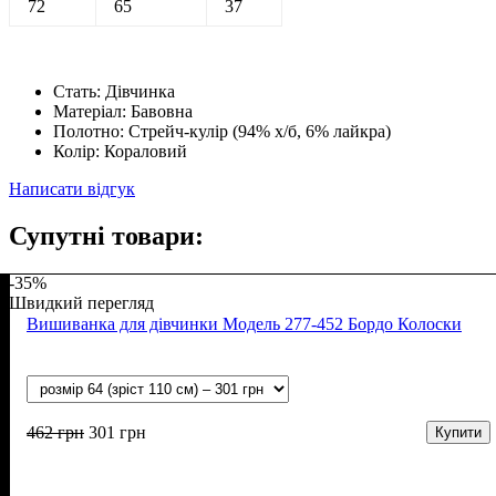
72
65
37
Стать:
Дівчинка
Матеріал:
Бавовна
Полотно:
Стрейч-кулір (94% х/б, 6% лайкра)
Колір:
Кораловий
Написати відгук
Супутні товари:
-35%
Швидкий перегляд
Вишиванка для дівчинки Модель 277-452 Бордо Колоски
462
грн
301
грн
Купити