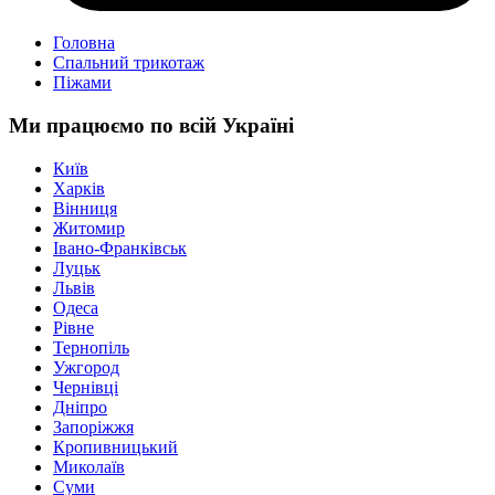
Головна
Спальний трикотаж
Піжами
Ми працюємо по всій Україні
Київ
Харків
Вінниця
Житомир
Івано-Франківськ
Луцьк
Львів
Одеса
Рівне
Тернопіль
Ужгород
Чернівці
Дніпро
Запоріжжя
Кропивницький
Миколаїв
Суми