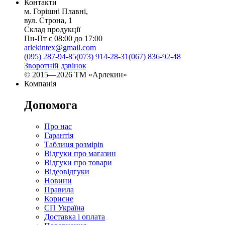
Контакти
м. Горішні Плавні,
вул. Строна, 1
Склад продукції
Пн-Пт с 08:00 до 17:00
arlekintex@gmail.com
(095) 287-94-85
(073) 914-28-31
(067) 836-92-48
Зворотній дзвінок
© 2015—2026 ТМ «Арлекин»
Компанія
Допомога
Про нас
Гарантія
Таблиця розмірів
Відгуки про магазин
Відгуки про товари
Відеовідгуки
Новини
Правила
Корисне
СП Україна
Доставка і оплата