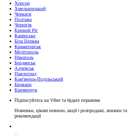
Херсон
Хмельницький
Черкаси
Полтава
Чернігів
Кривий Ріг
Камінське
Біла Церква
Краматорськ
Мелітополь
Нікополь
Бердянськ
Алчевськ
Павлоград
Кам'янець-Подільський
Бровари
Кременчук
Підписуйтесь на Viber та будьте першими
Новинки, цікаві новини, акції і розпродажі, знижки та
рекомендації