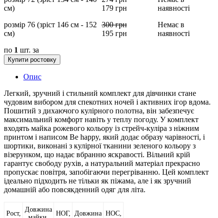
см)
179
грн
наявності
розмір 76 (зріст 146 см - 152
300
грн
Немає в
см)
195
грн
наявності
по
1
шт. за
Купити ростовку
Опис
Легкий, зручний і стильний комплект для дівчинки стане
чудовим вибором для спекотних ночей і активних ігор вдома.
Пошитий з дихаючого кулірного полотна, він забезпечує
максимальний комфорт навіть у теплу погоду. У комплект
входять майка рожевого кольору із стрейч-куліра з ніжним
принтом і написом Be happy, який додає образу чарівності, і
шортики, виконані з кулірної тканини зеленого кольору з
візерунком, що надає вбранню яскравості. Вільний крій
гарантує свободу рухів, а натуральний матеріал прекрасно
пропускає повітря, запобігаючи перегріванню. Цей комплект
ідеально підходить не тільки як піжама, але і як зручний
домашній або повсякденний одяг для літа.
Довжина
Рост,
НОГ,
Довжина
НОС,
майки,