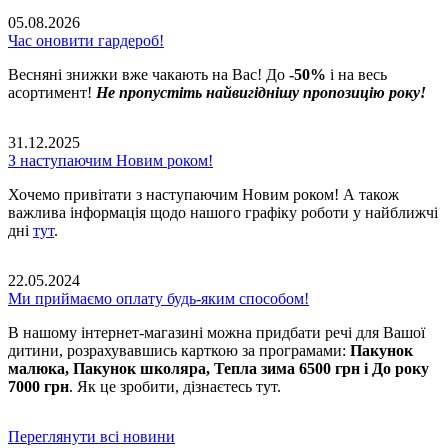
05.08.2026
Час оновити гардероб!
Весняні знижки вже чакають на Вас! До
-50%
і на весь
асортимент!
Не пропустіть найвигіднішу пропозицію року!
31.12.2025
З наступаючим Новим роком!
Хочемо привітати з наступаючим Новим роком! А також
важлива інформація щодо нашого графіку роботи у найближчі
дні
тут
.
22.05.2024
Ми приймаємо оплату будь-яким способом!
В нашому інтернет-магазині можна придбати речі для Вашої
дитини, розрахувавшись карткою за програмами:
Пакунок
малюка, Пакунок школяра, Тепла зима 6500 грн і До року
7000 грн
. Як це зробити, дізнаєтесь тут.
Переглянути всі новини