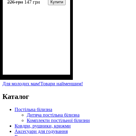
226
грн
147
грн
Купити
Стать
Матеріал
Полотно
Колір
: Рожевий
: Дівчинка
: Стрейч-кулір (94%
: Бавовна, Еластан
х/б, 6% лайкра)
Для молодих мам!
Товари найменшим!
Каталог
Постільна білизна
Дитяча постільна білизна
Комплекти постільної білизни
Ковдри, рушники, крижми
Аксесуари для годування