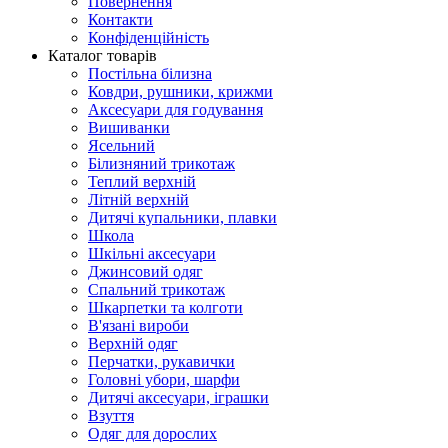
Повернення
Контакти
Конфіденційність
Каталог товарів
Постільна білизна
Ковдри, рушники, крижми
Аксесуари для годування
Вишиванки
Ясельний
Білизняний трикотаж
Теплий верхній
Літній верхній
Дитячі купальники, плавки
Школа
Шкільні аксесуари
Джинсовий одяг
Спальний трикотаж
Шкарпетки та колготи
В'язані вироби
Верхній одяг
Перчатки, рукавички
Головні убори, шарфи
Дитячі аксесуари, іграшки
Взуття
Одяг для дорослих