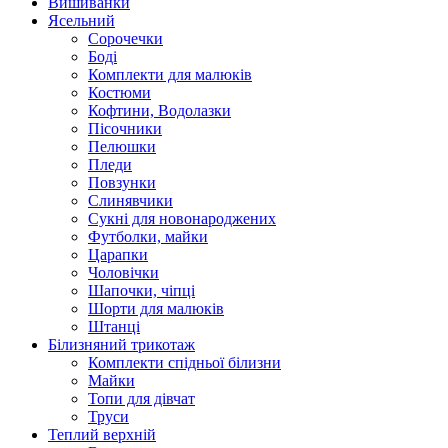
Вишиванки
Ясельний
Cорочечки
Боді
Комплекти для малюків
Костюми
Кофтини, Водолазки
Пісочники
Пелюшки
Пледи
Повзунки
Слинявчики
Сукні для новонароджених
Футболки, майки
Царапки
Чоловічки
Шапочки, чіпці
Шорти для малюків
Штанці
Білизняний трикотаж
Комплекти спідньої білизни
Майки
Топи для дівчат
Труси
Теплий верхній