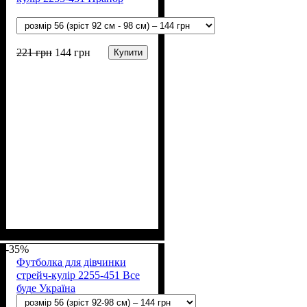
221
грн
144
грн
Купити
Стать
Матеріал
Полотно
Колір
: Білий
: Дівчинка, Хлопчик
: Стрейч-кулір (94%
: Бавовна
х/б, 6% лайкра)
-35%
Футболка для дівчинки
стрейч-кулір 2255-451 Все
буде Україна