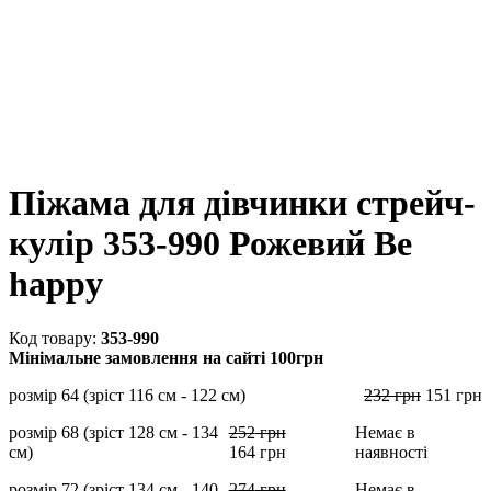
Піжама для дівчинки стрейч-
кулір 353-990 Рожевий Be
happy
353-990
Мінімальне замовлення на сайті 100грн
розмір 64 (зріст 116 см - 122 см)
232
грн
151
грн
розмір 68 (зріст 128 см - 134
252
грн
Немає в
см)
164
грн
наявності
розмір 72 (зріст 134 см - 140
274
грн
Немає в