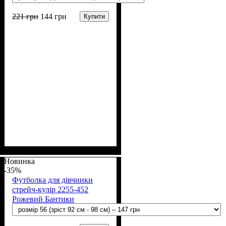
221
грн
144
грн
Купити
Стать
Матеріал
Полотно
Колір
: Білий
: Дівчинка
: Стрейч-кулір (94%
: Бавовна
х/б, 6% лайкра)
Новинка
-35%
Футболка для дівчинки
стрейч-кулір 2255-452
Рожевий Бантики