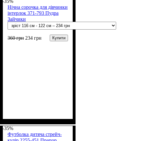
-35%
Нічна сорочка для дівчинки
інтерлок 371-793 Пудра
Зайчики
360
грн
234
грн
Купити
Стать
Матеріал
Полотно
Колір
: Рожевий, Молочний,
: Дівчинка
: Інтерлок рапорт
: Бавовна
(100% бавовна)
Пудра
-35%
Футболка дитяча стрейч-
кулір 2255-451 Прапор