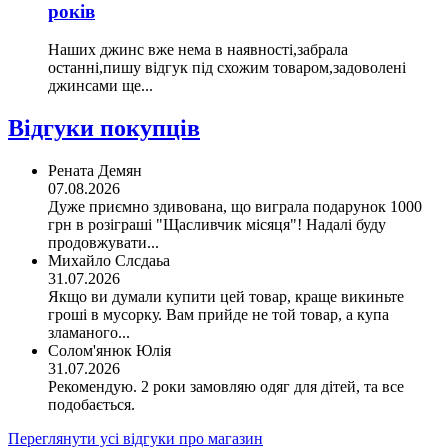
років
Наших джинс вже нема в наявності,забрала
останні,пишу відгук під схожим товаром,задоволені
джинсами ще...
Відгуки покупців
Рената Демян
07.08.2026
Дуже приємно здивована, що виграла подарунок 1000
грн в розіграші "Щасливчик місяця"! Надалі буду
продовжувати...
Михайло Слсдаьа
31.07.2026
Якщо ви думали купити цей товар, краще викиньте
гроші в мусорку. Вам прийде не той товар, а купа
зламаного...
Солом'янюк Юлія
31.07.2026
Рекомендую. 2 роки замовляю одяг для дітей, та все
подобається.
Переглянути усі відгуки про магазин