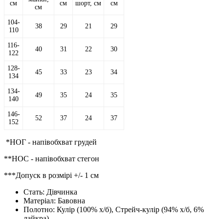
см
см
шорт, см
см
см
104-
38
29
21
29
110
116-
40
31
22
30
122
128-
45
33
23
34
134
134-
49
35
24
35
140
146-
52
37
24
37
152
*НОГ - напівобхват грудей
**НОС - напівобхват стегон
***Допуск в розмірі +/- 1 см
Стать:
Дівчинка
Матеріал:
Бавовна
Полотно:
Кулір (100% х/б), Стрейч-кулір (94% х/б, 6%
лайкра)