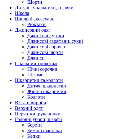
Шорти
Дитячі купальники, плавки
Школа
Шкільні аксесуари
Рюкзаки
Джинсовий одяг
Джинсові куртки
Джинсові сарафани, сукні
Джинсові сорочки
Джинсові шорти
Джинси
Спальний трикотаж
Нічні сорочки
Піжами
Шкарпетки та колготи
Дитячі шкарпетки
Жіночі шкарпетки
Колготи
В'язані вироби
Верхній одяг
Перчатки, рукавички
Головні убори, шарфи
Берети
Зимові шапочки
Кепки