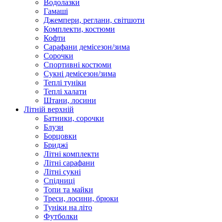
Водолазки
Гамаші
Джемпери, реглани, світшоти
Комплекти, костюми
Кофти
Сарафани демісезон/зима
Сорочки
Спортивні костюми
Сукні демісезон/зима
Теплі туніки
Теплі халати
Штани, лосини
Літній верхній
Батники, сорочки
Блузи
Борцовки
Бриджі
Літні комплекти
Літні сарафани
Літні сукні
Спідниці
Топи та майки
Треси, лосини, брюки
Туніки на літо
Футболки