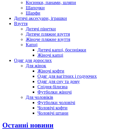
Косинки, панами, шляпи
Шапочки
Шарфи
Дитячі аксесуари, іграшки
Взуття
Дитячі пінетки
Дитяче пляжне взуття
Жіноче пляжне взуття
Капці
Дитячі капці, босоніжки
Жіночі капці
Одяг для дорослих
Для жінок
Жіночі кофти
Одяг для вагітних і годуючих
Одяг для сну та дому
Спідня білизна
Футболки жіночі
Для чоловіків
Футболки чоловічі
Чоловічі кофти
Чоловічі штани
Останні новини