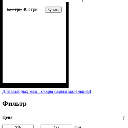
627
грн
408
грн
Купить
Пол
Материал
Полотно
Цвет
: Девочка
: Розовый
: Хлопок петля
: Хлопок, Эластан
(70% х/б, 30% эластан)
Для молодых мам!
Товары самым маленьким!
Фильтр
Цена
—
грн