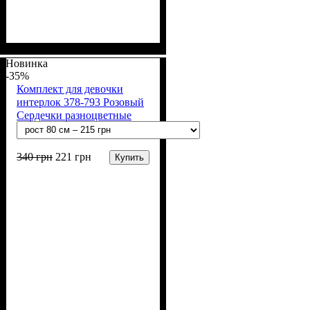
Пол
Материал
Полотно
Цвет
: Девочка
: Коричневый,
: Интерлок рапорт
: Хлопок
(100% х/б)
Молочный
Новинка
-35%
Комплект для девочки
интерлок 378-793 Розовый
Сердечки разноцветные
340
грн
221
грн
Купить