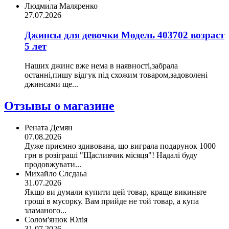
Людмила Маляренко
27.07.2026
Джинсы для девочки Модель 403702 возраст
5 лет
Наших джинс вже нема в наявності,забрала
останні,пишу відгук під схожим товаром,задоволені
джинсами ще...
Отзывы о магазине
Рената Демян
07.08.2026
Дуже приємно здивована, що виграла подарунок 1000
грн в розіграші "Щасливчик місяця"! Надалі буду
продовжувати...
Михайло Слсдаьа
31.07.2026
Якщо ви думали купити цей товар, краще викиньте
гроші в мусорку. Вам прийде не той товар, а купа
зламаного...
Солом'янюк Юлія
31.07.2026