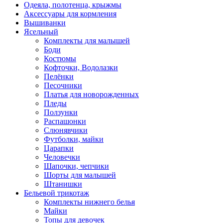
Одеяла, полотенца, крыжмы
Аксессуары для кормления
Вышиванки
Ясельный
Комплекты для малышей
Боди
Костюмы
Кофточки, Водолазки
Пелёнки
Песочники
Платья для новорожденных
Пледы
Ползунки
Распашонки
Слюнявчики
Футболки, майки
Царапки
Человечки
Шапочки, чепчики
Шорты для малышей
Штанишки
Бельевой трикотаж
Комплекты нижнего белья
Майки
Топы для девочек