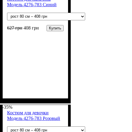
Модель 4276-783 Синий
627
грн
408
грн
Купить
Пол
Материал
Полотно
Цвет
: Мальчик
: Синий
: Хлопок петля
: Хлопок, Эластан
(70% х/б, 30% эластан)
-35%
Костюм для девочки
Модель 4276-783 Розовый