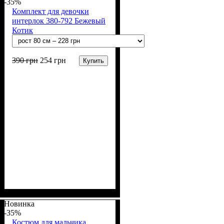
(100% х/б)
Молочный
-35%
Комплект для девочки
интерлок 380-792 Бежевый
Котик
390
грн
254
грн
Купить
Пол
Материал
Полотно
Цвет
: Девочка
: Бежевый
: Интерлок рапорт
: Хлопок
(100% х/б)
Новинка
-35%
Костюм для мальчика