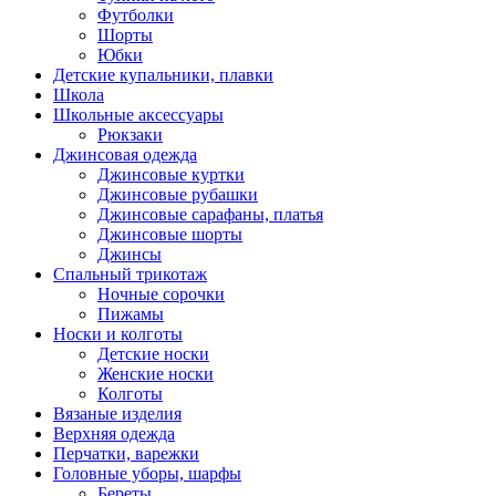
Футболки
Шорты
Юбки
Детские купальники, плавки
Школа
Школьные аксессуары
Рюкзаки
Джинсовая одежда
Джинсовые куртки
Джинсовые рубашки
Джинсовые сарафаны, платья
Джинсовые шорты
Джинсы
Спальный трикотаж
Ночные сорочки
Пижамы
Носки и колготы
Детские носки
Женские носки
Колготы
Вязаные изделия
Верхняя одежда
Перчатки, варежки
Головные уборы, шарфы
Береты