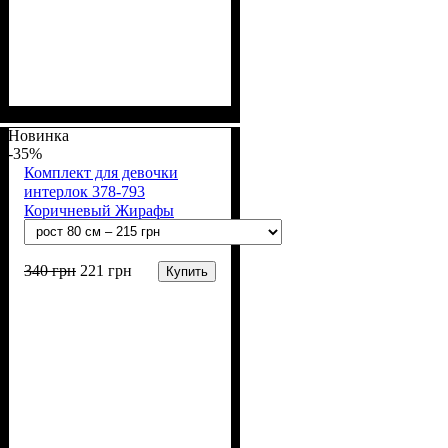
Пол
Материал
Полотно
Цвет
: Девочка
: Розовый
: Интерлок рапорт
: Хлопок
(100% х/б)
Новинка
-35%
Комплект для девочки
интерлок 378-793
Коричневый Жирафы
340
грн
221
грн
Купить