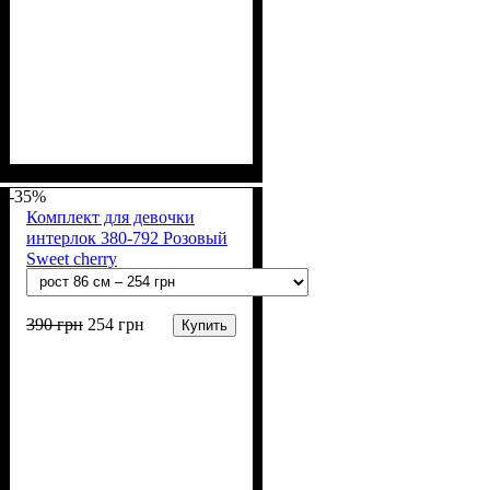
Пол
Материал
Полотно
Цвет
: Мальчик
: Бежевый
: Интерлок рапорт
: Хлопок
(100% х/б)
-35%
Комплект для девочки
интерлок 380-792 Розовый
Sweet cherry
390
грн
254
грн
Купить