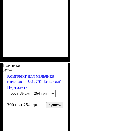
Пол
Материал
Полотно
Цвет
: Мальчик
: Синий
: Интерлок рапорт
: Хлопок
(100% х/б)
Новинка
-35%
Комплект для мальчика
интерлок 381-792 Бежевый
Вертолеты
390
грн
254
грн
Купить