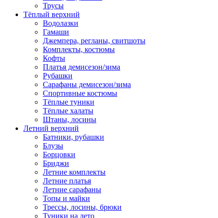
Трусы
Тёплый верхний
Водолазки
Гамаши
Джемпера, регланы, свитшоты
Комплекты, костюмы
Кофты
Платья демисезон/зима
Рубашки
Сарафаны демисезон/зима
Спортивные костюмы
Тёплые туники
Тёплые халаты
Штаны, лосины
Летний верхний
Батники, рубашки
Блузы
Борцовки
Бриджи
Летние комплекты
Летние платья
Летние сарафаны
Топы и майки
Трессы, лосины, брюки
Туники на лето