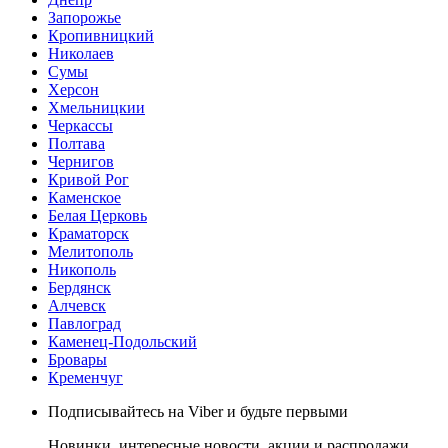
Запорожье
Кропивницкий
Николаев
Сумы
Херсон
Хмельницкии
Черкассы
Полтава
Чернигов
Кривой Рог
Каменское
Белая Церковь
Краматорск
Мелитополь
Никополь
Бердянск
Алчевск
Павлоград
Каменец-Подольский
Бровары
Кременчуг
Подписывайтесь на Viber и будьте первыми
Новинки, интересные новости, акции и распродажи,