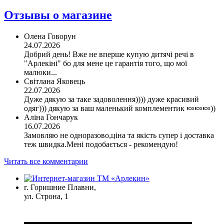
Отзывы о магазине
Олена Говорун
24.07.2026
Добрий день! Вже не вперше купую дитячі речі в
"Арлекіні" бо для мене це гарантія того, що мої
малюки...
Світлана Яковець
22.07.2026
Дуже дякую за таке задоволення)))) дуже красивий
одяг))) дякую за ваш маленький комплементик 🍬🍬🍬))
Аліна Гончарук
16.07.2026
Замовляю не одноразово,ціна та якість супер і доставка
теж швидка.Мені подобається - рекомендую!
Читать все комментарии
г. Горишние Плавни,
ул. Строна, 1