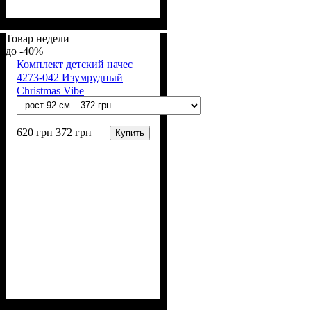
Пол
Материал
Полотно
Цвет
: Девочка, Мальчик
: Красный
: Начёс (100% х/б)
: Хлопок
Товар недели
-40%
Комплект детский начес
4273-042 Изумрудный
Christmas Vibe
620
грн
372
грн
Купить
Пол
Материал
Полотно
Цвет
: Девочка, Мальчик
: Изумрудный
: Начёс (100% х/б)
: Хлопок