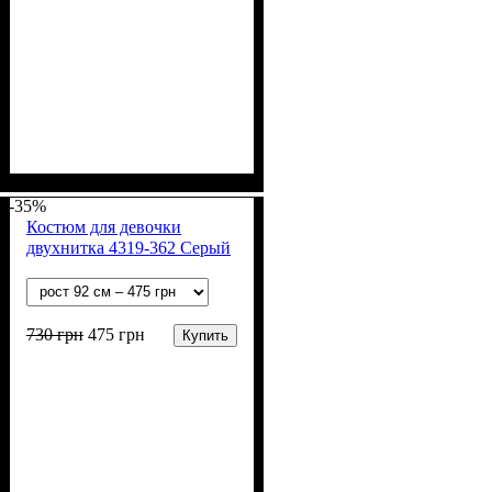
Пол
Материал
Полотно
Цвет
: Девочка
: Пудра
: 2-х нитка (94% х/
: Хлопок, Лайкра
б, 6% лайкра)
-35%
Костюм для девочки
двухнитка 4319-362 Серый
730
грн
475
грн
Купить