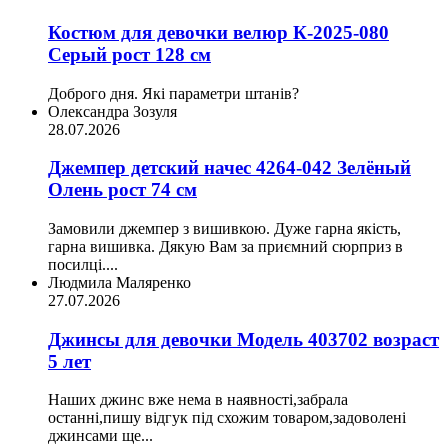
Костюм для девочки велюр К-2025-080
Серый рост 128 см
Доброго дня. Які параметри штанів?
Олександра Зозуля
28.07.2026
Джемпер детский начес 4264-042 Зелёный
Олень рост 74 см
Замовили джемпер з вишивкою. Дуже гарна якість,
гарна вишивка. Дякую Вам за приємний сюрприз в
посилці....
Людмила Маляренко
27.07.2026
Джинсы для девочки Модель 403702 возраст
5 лет
Наших джинс вже нема в наявності,забрала
останні,пишу відгук під схожим товаром,задоволені
джинсами ще...