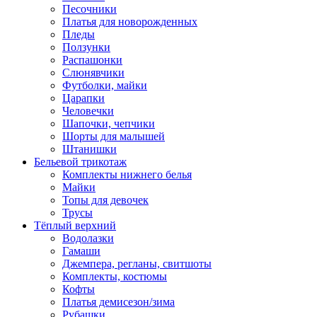
Песочники
Платья для новорожденных
Пледы
Ползунки
Распашонки
Слюнявчики
Футболки, майки
Царапки
Человечки
Шапочки, чепчики
Шорты для малышей
Штанишки
Бельевой трикотаж
Комплекты нижнего белья
Майки
Топы для девочек
Трусы
Тёплый верхний
Водолазки
Гамаши
Джемпера, регланы, свитшоты
Комплекты, костюмы
Кофты
Платья демисезон/зима
Рубашки