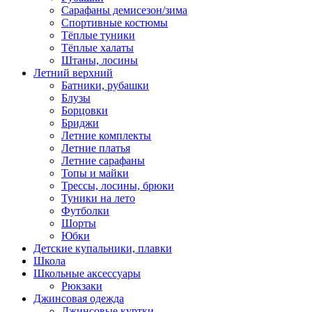
Сарафаны демисезон/зима
Спортивные костюмы
Тёплые туники
Тёплые халаты
Штаны, лосины
Летний верхний
Батники, рубашки
Блузы
Борцовки
Бриджи
Летние комплекты
Летние платья
Летние сарафаны
Топы и майки
Трессы, лосины, брюки
Туники на лето
Футболки
Шорты
Юбки
Детские купальники, плавки
Школа
Школьные аксессуары
Рюкзаки
Джинсовая одежда
Джинсовые куртки