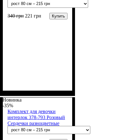
340
грн
221
грн
Купить
Пол
Материал
Полотно
Цвет
: Девочка
: Коричневый,
: Интерлок рапорт
: Хлопок
(100% х/б)
Молочный
Новинка
-35%
Комплект для девочки
интерлок 378-793 Розовый
Сердечки разноцветные