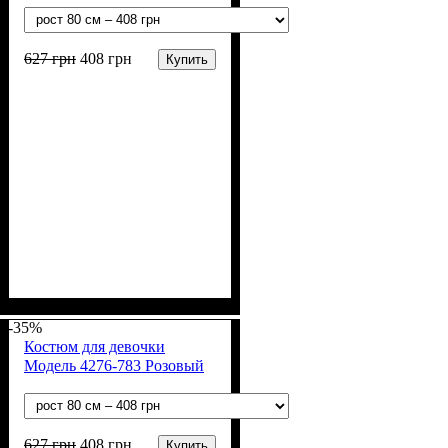
627
грн
408
грн
Купить
Пол
Материал
Полотно
Цвет
: Мальчик
: Синий
: Хлопок петля
: Хлопок, Эластан
(70% х/б, 30% эластан)
-35%
Костюм для девочки
Модель 4276-783 Розовый
627
грн
408
грн
Купить