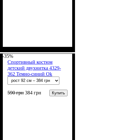
Пол
Материал
Полотно
Цвет
: Девочка
: Розовый, Синий
: 2-х нитка (94% х/
: Хлопок, Лайкра
б, 6% лайкра)
-35%
Спортивный костюм
детский двухнитка 4329-
362 Темно-синий Ok
590
грн
384
грн
Купить