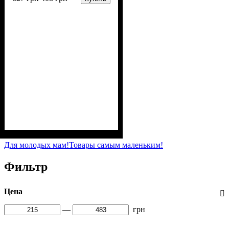
Пол
Материал
Полотно
Цвет
: Девочка
: Розовый
: Хлопок петля
: Хлопок, Эластан
(70% х/б, 30% эластан)
Для молодых мам!
Товары самым маленьким!
Фильтр
Цена
—
грн