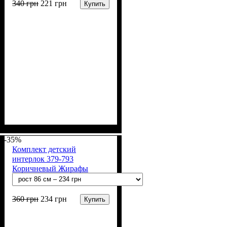
340
грн
221
грн
Купить
Пол
Материал
Полотно
Цвет
: Девочка
: Розовый, Молочный
: Интерлок рапорт
: Хлопок
(100% х/б)
-35%
Комплект детский
интерлок 379-793
Коричневый Жирафы
360
грн
234
грн
Купить