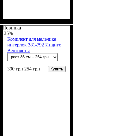
Пол
Материал
Полотно
Цвет
: Мальчик
: Серый
: Интерлок рапорт
: Хлопок
(100% х/б)
Новинка
-35%
Комплект для мальчика
интерлок 381-792 Индиго
Вертолеты
390
грн
254
грн
Купить