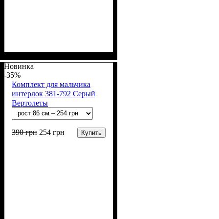
Пол
Материал
Полотно
Цвет
: Девочка, Мальчик
: Синий
: 2-х нитка (94% х/
: Хлопок, Лайкра
б, 6% лайкра)
Новинка
-35%
Комплект для мальчика
интерлок 381-792 Серый
Вертолеты
390
грн
254
грн
Купить