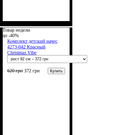
Пол
Материал
Полотно
Цвет
: Девочка
: Бежевый
: 2-х нитка (94% х/
: Хлопок, Лайкра
б, 6% лайкра)
Товар недели
-40%
Комплект детский начес
4273-042 Красный
Christmas Vibe
620
грн
372
грн
Купить