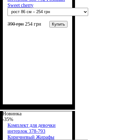
Sweet cherry
390
грн
254
грн
Купить
Пол
Материал
Полотно
Цвет
: Девочка
: Розовый
: Интерлок рапорт
: Хлопок
(100% х/б)
Новинка
-35%
Комплект для девочки
интерлок 378-793
Коричневый Жирафы