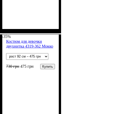
Пол
Материал
Полотно
Цвет
: Девочка
: Серый
: 2-х нитка (94% х/
: Хлопок, Лайкра
б, 6% лайкра)
-35%
Костюм для девочки
двухнитка 4319-362 Мокко
730
грн
475
грн
Купить