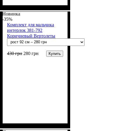
Пол
Материал
Полотно
Цвет
: Мальчик
: Синий
: Интерлок рапорт
: Хлопок
(100% х/б)
Новинка
-35%
Комплект для мальчика
интерлок 381-792
Коричневый Вертолеты
430
грн
280
грн
Купить
Пол
Материал
Полотно
Цвет
: Мальчик
: Коричневый
: Интерлок рапорт
: Хлопок