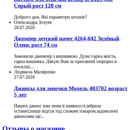
Серый рост 128 см
Доброго дня. Які параметри штанів?
Олександра Зозуля
28.07.2026
Джемпер детский начес 4264-042 Зелёный
Олень рост 74 см
Замовили джемпер з вишивкою. Дуже гарна якість,
гарна вишивка. Дякую Вам за приємний сюрприз в
посилці....
Людмила Маляренко
27.07.2026
Джинсы для девочки Модель 403702 возраст
5 лет
Наших джинс вже нема в наявності,забрала
останні,пишу відгук під схожим товаром,задоволені
джинсами ще...
Отзывы о магазине