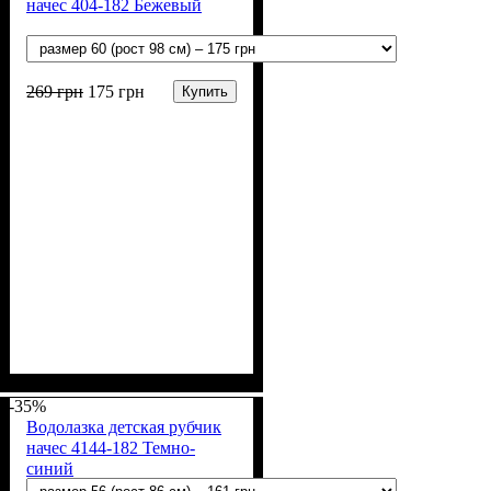
начес 404-182 Бежевый
269
грн
175
грн
Купить
Пол
Материал
Полотно
Цвет
: Девочка, Мальчик
: Бежевый
: Рубчик начёс (94%
: Хлопок, Лайкра
х/б, 6% лайкра)
-35%
Водолазка детская рубчик
начес 4144-182 Темно-
синий