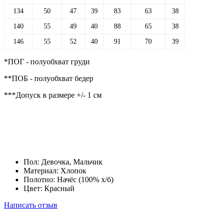
134
50
47
39
83
63
38
140
55
49
40
88
65
38
146
55
52
40
91
70
39
*ПОГ - полуобхват груди
**ПОБ - полуобхват бедер
***Допуск в размере +/- 1 см
Пол:
Девочка, Мальчик
Материал:
Хлопок
Полотно:
Начёс (100% х/б)
Цвет:
Красный
Написать отзыв