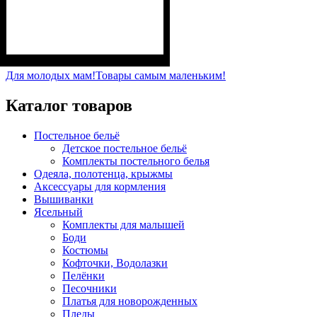
Пол
Материал
Полотно
Цвет
: Девочка
: Розовый
: 3-х нитка
: Хлопок,
Полиэстер
начесная (80% х/б, 20% п/э)
Для молодых мам!
Товары самым маленьким!
Каталог товаров
Постельное бельё
Детское постельное бельё
Комплекты постельного белья
Одеяла, полотенца, крыжмы
Аксессуары для кормления
Вышиванки
Ясельный
Комплекты для малышей
Боди
Костюмы
Кофточки, Водолазки
Пелёнки
Песочники
Платья для новорожденных
Пледы