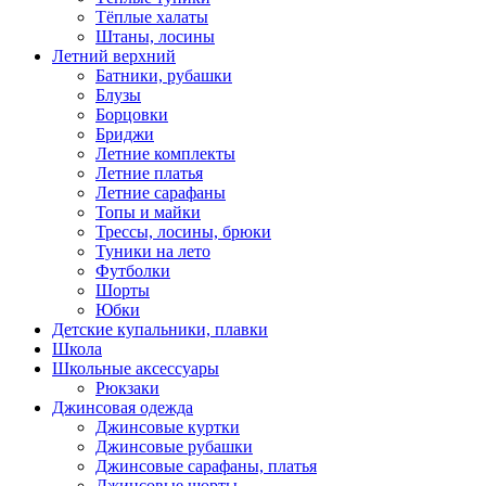
Тёплые халаты
Штаны, лосины
Летний верхний
Батники, рубашки
Блузы
Борцовки
Бриджи
Летние комплекты
Летние платья
Летние сарафаны
Топы и майки
Трессы, лосины, брюки
Туники на лето
Футболки
Шорты
Юбки
Детские купальники, плавки
Школа
Школьные аксессуары
Рюкзаки
Джинсовая одежда
Джинсовые куртки
Джинсовые рубашки
Джинсовые сарафаны, платья
Джинсовые шорты