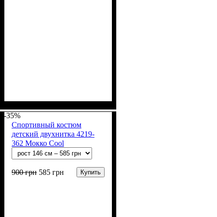
Пол
Материал
Полотно
Цвет
: Мальчик
: Синий, Зелёный
: Махра (100% п/э)
: Полиэстер
-35%
Спортивный костюм
детский двухнитка 4219-
362 Мокко Cool
900
грн
585
грн
Купить