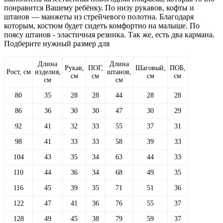
понравится Вашему ребёнку. По низу рукавов, кофты и
штанов — манжеты из стрейчевого полотна. Благодаря
которым, костюм будет сидеть комфортно на малыше. По
поясу штанов - эластичная резинка. Так же, есть два кармана.
Подберите нужный размер для
Длина
Длина
Рукав,
ПОГ,
Шаговый,
ПОБ,
Рост, см
изделия,
штанов,
см
см
см
см
см
см
80
35
28
28
44
28
28
86
36
30
30
47
30
29
92
41
32
33
55
37
31
98
41
33
33
58
39
33
104
43
35
34
63
44
33
110
44
36
34
68
49
35
116
45
39
35
71
51
36
122
47
41
36
76
55
37
128
49
45
38
79
59
37