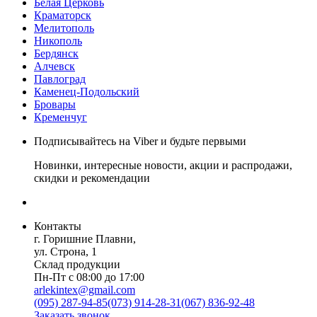
Белая Церковь
Краматорск
Мелитополь
Никополь
Бердянск
Алчевск
Павлоград
Каменец-Подольский
Бровары
Кременчуг
Подписывайтесь на Viber и будьте первыми
Новинки, интересные новости, акции и распродажи,
скидки и рекомендации
Контакты
г. Горишние Плавни,
ул. Строна, 1
Склад продукции
Пн-Пт с 08:00 до 17:00
arlekintex@gmail.com
(095) 287-94-85
(073) 914-28-31
(067) 836-92-48
Заказать звонок