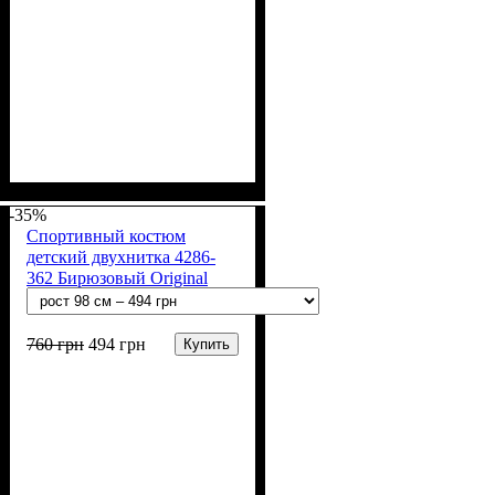
Пол
Материал
Полотно
Цвет
: Девочка, Мальчик
: Бежевый
: 2-х нитка (94% х/
: Хлопок, Лайкра
б, 6% лайкра)
-35%
Спортивный костюм
детский двухнитка 4286-
362 Бирюзовый Original
760
грн
494
грн
Купить