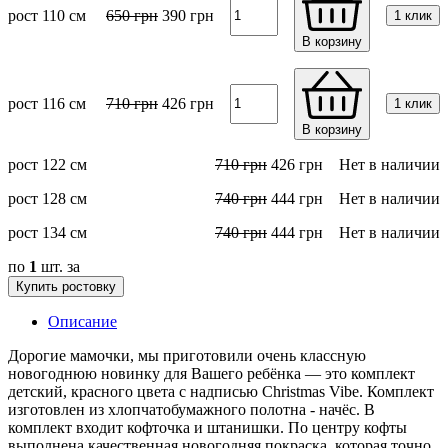
рост 110 см
650
грн
390
грн
1 клик
В корзину
рост 116 см
710
грн
426
грн
1 клик
В корзину
рост 122 см
710
грн
426
грн
Нет в наличии
рост 128 см
740
грн
444
грн
Нет в наличии
рост 134 см
740
грн
444
грн
Нет в наличии
по
1
шт. за
Купить ростовку
Описание
Дорогие мамочки, мы приготовили очень классную
новогоднюю новинку для Вашего ребёнка — это комплект
детский, красного цвета с надписью Christmas Vibe. Комплект
изготовлен из хлопчатобумажного полотна - начёс. В
комплект входит кофточка и штанишки. По центру кофты
выполнена качественная новогодняя покраска, которая точно