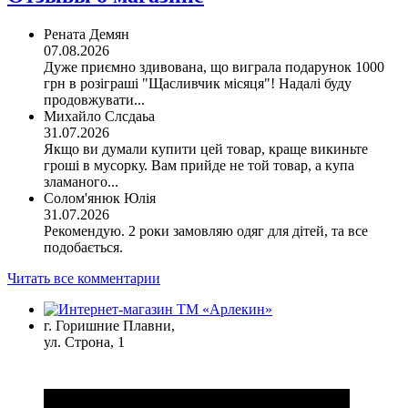
Рената Демян
07.08.2026
Дуже приємно здивована, що виграла подарунок 1000
грн в розіграші "Щасливчик місяця"! Надалі буду
продовжувати...
Михайло Слсдаьа
31.07.2026
Якщо ви думали купити цей товар, краще викиньте
гроші в мусорку. Вам прийде не той товар, а купа
зламаного...
Солом'янюк Юлія
31.07.2026
Рекомендую. 2 роки замовляю одяг для дітей, та все
подобається.
Читать все комментарии
г. Горишние Плавни,
ул. Строна, 1