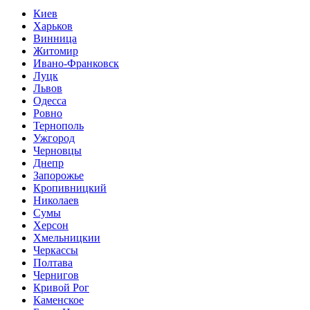
Киев
Харьков
Винница
Житомир
Ивано-Франковск
Луцк
Львов
Одесса
Ровно
Тернополь
Ужгород
Черновцы
Днепр
Запорожье
Кропивницкий
Николаев
Сумы
Херсон
Хмельницкии
Черкассы
Полтава
Чернигов
Кривой Рог
Каменское