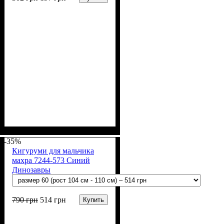
Пол
Материал
Полотно
Цвет
: Девочка, Мальчик
: Коричневый
: Начёс (100% х/б)
: Хлопок
-35%
Кигуруми для мальчика
махра 7244-573 Синий
Динозавры
790
грн
514
грн
Купить