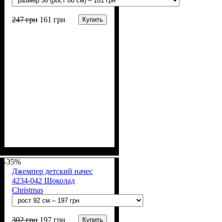
247
грн
161
грн
Купить
Пол
Материал
Полотно
Цвет
: Девочка, Мальчик
: Синий
: Рубчик начёс (94%
: Хлопок, Лайкра
х/б, 6% лайкра)
-35%
Джемпер детский начес
4234-042 Шоколад
Christmas
302
грн
197
грн
Купить