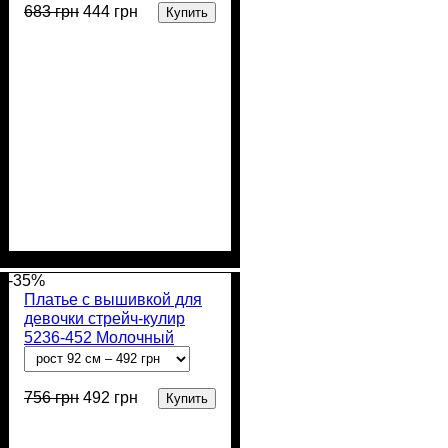
683
грн
444
грн
Купить
Пол
Материал
Полотно
Цвет
: Девочка
: Молочный
: Стрейч-кулир
: Хлопок,
Эластан
(94% х/б, 6% лайкра)
-35%
Платье с вышивкой для
девочки стрейч-кулир
5236-452 Молочный
Колоски
756
грн
492
грн
Купить