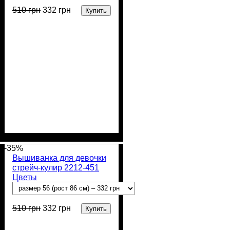
510
грн
332
грн
Купить
Пол
Материал
Полотно
Цвет
: Девочка
: Желтый
: Стрейч-кулир
: Хлопок,
Лайкра
(94% х/б, 6% лайкра)
-35%
Вышиванка для девочки
стрейч-кулир 2212-451
Цветы
510
грн
332
грн
Купить