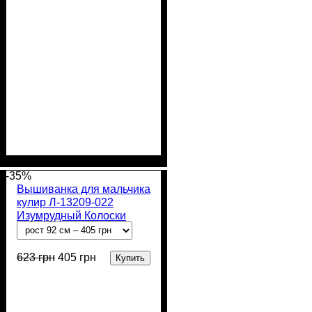
Пол
Материал
Полотно
Цвет
: Мальчик
: Чёрный
: Кулир (100% х/
: Хлопок
б)
-35%
Вышиванка для мальчика
кулир Л-13209-022
Изумрудный Колоски
623
грн
405
грн
Купить