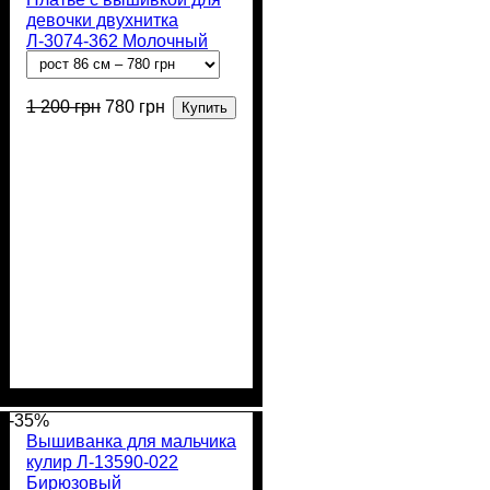
девочки двухнитка
Л-3074-362 Молочный
Колоски
1 200
грн
780
грн
Купить
Пол
Материал
Полотно
Цвет
: Девочка
: Молочный
: 2-х нитка (94%
: Хлопок,
Лайкра
х/б, 6% лайкра)
-35%
Вышиванка для мальчика
кулир Л-13590-022
Бирюзовый