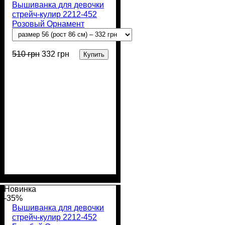
Вышиванка для девочки
стрейч-кулир 2212-452
Розовый Орнамент
510
грн
332
грн
Купить
Пол
Материал
Полотно
Цвет
: Девочка
: Розовый
: Стрейч-кулир
: Хлопок,
Лайкра
(94% х/б, 6% лайкра)
Новинка
-35%
Вышиванка для девочки
стрейч-кулир 2212-452