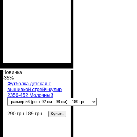
Пол
Материал
Полотно
Цвет
: Девочка
: Молочный
: Стрейч-кулир
: Хлопок,
Эластан
(94% х/б, 6% лайкра)
Новинка
-35%
Футболка детская с
вышивкой стрейч-кулир
2356-452 Молочный
Тризуб
290
грн
189
грн
Купить