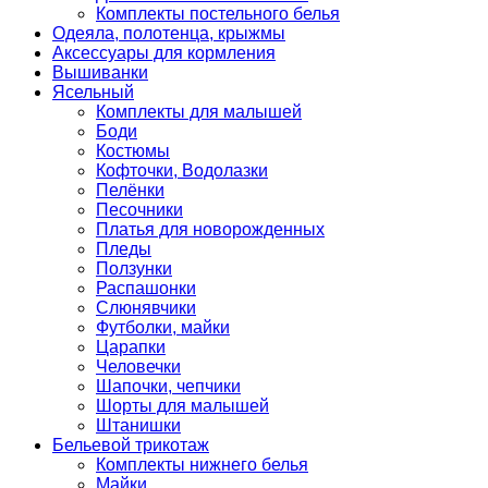
Комплекты постельного белья
Одеяла, полотенца, крыжмы
Аксессуары для кормления
Вышиванки
Ясельный
Комплекты для малышей
Боди
Костюмы
Кофточки, Водолазки
Пелёнки
Песочники
Платья для новорожденных
Пледы
Ползунки
Распашонки
Слюнявчики
Футболки, майки
Царапки
Человечки
Шапочки, чепчики
Шорты для малышей
Штанишки
Бельевой трикотаж
Комплекты нижнего белья
Майки