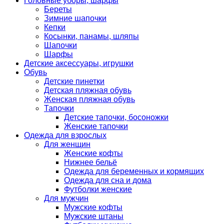
Головные уборы, шарфы
Береты
Зимние шапочки
Кепки
Косынки, панамы, шляпы
Шапочки
Шарфы
Детские аксессуары, игрушки
Обувь
Детские пинетки
Детская пляжная обувь
Женская пляжная обувь
Тапочки
Детские тапочки, босоножки
Женские тапочки
Одежда для взрослых
Для женщин
Женские кофты
Нижнее бельё
Одежда для беременных и кормящих
Одежда для сна и дома
Футболки женские
Для мужчин
Мужские кофты
Мужские штаны