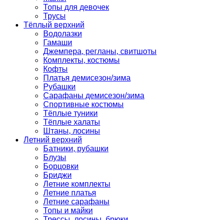
Топы для девочек
Трусы
Тёплый верхний
Водолазки
Гамаши
Джемпера, регланы, свитшоты
Комплекты, костюмы
Кофты
Платья демисезон/зима
Рубашки
Сарафаны демисезон/зима
Спортивные костюмы
Тёплые туники
Тёплые халаты
Штаны, лосины
Летний верхний
Батники, рубашки
Блузы
Борцовки
Бриджи
Летние комплекты
Летние платья
Летние сарафаны
Топы и майки
Трессы, лосины, брюки