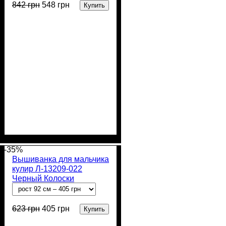
842
грн
548
грн
Купить
Пол
Материал
Полотно
Цвет
: Мальчик
: Бордовый
: 2-х нитка (94%
: Хлопок,
Лайкра
х/б, 6% лайкра)
-35%
Вышиванка для мальчика
кулир Л-13209-022
Черный Колоски
623
грн
405
грн
Купить