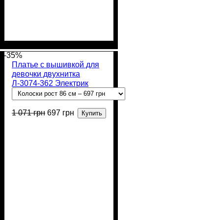
Пол
Материал
Полотно
: Девочка
: 2-х нитка (94%
: Хлопок,
Лайкра
х/б, 6% лайкра)
-35%
Платье с вышивкой для
девочки двухнитка
Л-3074-362 Электрик
1 071
грн
697
грн
Купить