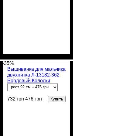
Пол
Материал
Полотно
Цвет
: Мальчик
: Изумрудный
: Кулир (100% х/
: Хлопок
б)
-35%
Вышиванка для мальчика
двухнитка Л-13182-362
Бордовый Колоски
732
грн
476
грн
Купить