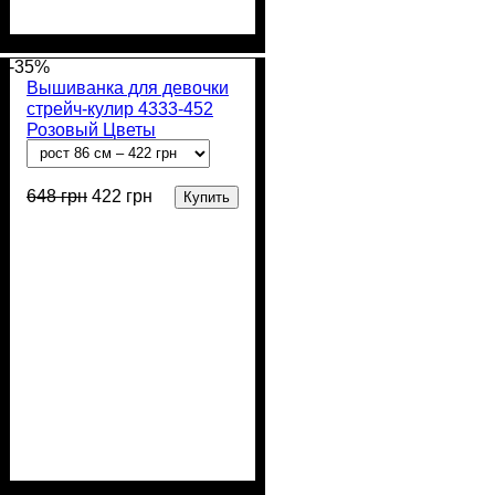
Пол
Материал
Полотно
Цвет
: Девочка
: Белый
: Стрейч-кулир
: Хлопок,
Лайкра
(94% х/б, 6% лайкра)
-35%
Вышиванка для девочки
стрейч-кулир 4333-452
Розовый Цветы
648
грн
422
грн
Купить
Пол
Материал
Полотно
Цвет
: Девочка
: Розовый
: Стрейч-кулир
: Хлопок,