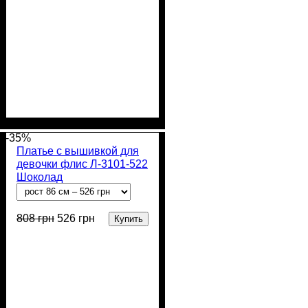
Пол
Материал
Полотно
Цвет
: Девочка
: Чёрный
: Стрейч-кулир
: Хлопок
(94% х/б, 6% лайкра)
-35%
Платье с вышивкой для
девочки флис Л-3101-522
Шоколад
808
грн
526
грн
Купить