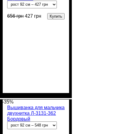
656
грн
427
грн
Купить
Пол
Материал
Полотно
Цвет
: Мальчик
: Бирюзовый
: Кулир (100% х/
: Хлопок
б)
-35%
Вышиванка для мальчика
двухнитка Л-3131-362
Бордовый