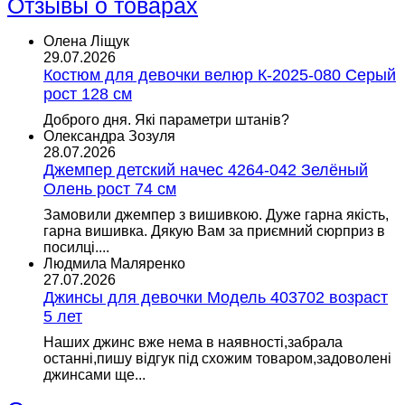
Отзывы о товарах
Олена Ліщук
29.07.2026
Костюм для девочки велюр К-2025-080 Серый
рост 128 см
Доброго дня. Які параметри штанів?
Олександра Зозуля
28.07.2026
Джемпер детский начес 4264-042 Зелёный
Олень рост 74 см
Замовили джемпер з вишивкою. Дуже гарна якість,
гарна вишивка. Дякую Вам за приємний сюрприз в
посилці....
Людмила Маляренко
27.07.2026
Джинсы для девочки Модель 403702 возраст
5 лет
Наших джинс вже нема в наявності,забрала
останні,пишу відгук під схожим товаром,задоволені
джинсами ще...