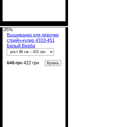
Пол
Материал
Полотно
Цвет
: Девочка, Мальчик
: Молочный
: Стрейч-кулир
: Хлопок,
Лайкра
(94% х/б, 6% лайкра)
-35%
Вышиванка для девочки
стрейч-кулир 4333-451
Белый Верба
648
грн
422
грн
Купить