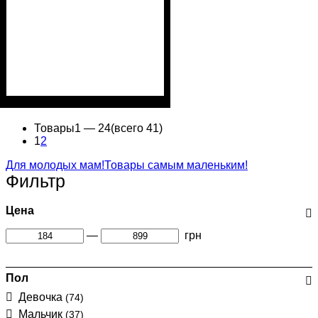
Пол
Материал
Полотно
Цвет
: Мальчик
: Бордовый
: 2-х нитка (94%
: Хлопок,
Лайкра
х/б, 6% лайкра)
Товары
1 —
24
(всего 41)
1
2
Для молодых мам!
Товары самым маленьким!
Фильтр
Цена
—
грн
Пол
Девочка
(74)
Мальчик
(37)