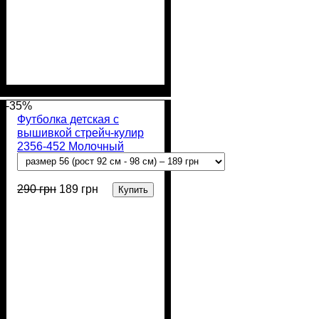
Пол
Материал
Полотно
Цвет
: Девочка, Мальчик
: Молочный
: Стрейч-кулир
: Хлопок,
Лайкра
(94% х/б, 6% лайкра)
-35%
Футболка детская с
вышивкой стрейч-кулир
2356-452 Молочный
Колоски
290
грн
189
грн
Купить