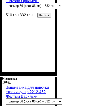
Голубой Орнамент
510
грн
332
грн
Купить
Пол
Материал
Полотно
Цвет
: Девочка
: Голубой
: Стрейч-кулир
: Хлопок,
Лайкра
(94% х/б, 6% лайкра)
Новинка
-35%
Вышиванка для девочки
стрейч-кулир 2212-452
Желтый Васильки