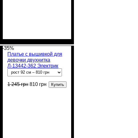
Пол
Материал
Полотно
Цвет
: Девочка
: Коричневый
: Флис (100% п/э)
: Полиэстер
-35%
Платье с вышивкой для
девочки двухнитка
Л-13442-362 Электрик
1 245
грн
810
грн
Купить