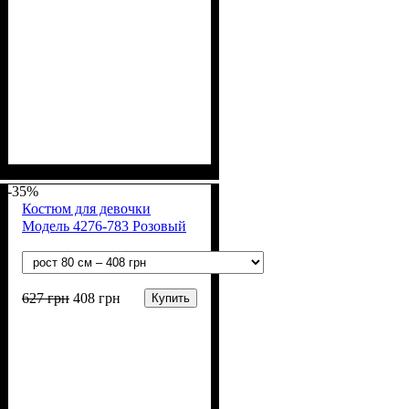
Пол
Материал
Полотно
Цвет
: Девочка
: Коралловый
: Начёс (100% х/б)
: Хлопок
-35%
Костюм для девочки
Модель 4276-783 Розовый
627
грн
408
грн
Купить