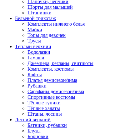
Шапочки, чепчики
Шорты для малышей
Штанишки
Бельевой трикотаж
Комплекты нижнего белья
Майки
Топы для девочек
Трусы
Тёплый верхний
Водолазки
Гамаши
Джемпера, регланы, свитшоты
Комплекты, костюмы
Кофты
Платья демисезон/зима
Рубашки
Сарафаны демисезон/зима
Спортивные костюмы
Тёплые туники
Тёплые халаты
Штаны, лосины
Летний верхний
Батники, рубашки
Блузы
Борцовки