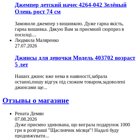
Джемпер детский начес 4264-042 Зелёный
Олень рост 74 см
Замовили джемпер з вишивкою. Дуже гарна якість,
гарна вишивка. Дякую Вам за приємний сюрприз в
посилці....
Людмила Маляренко
27.07.2026
Джинсы для девочки Модель 403702 возраст
5 лет
Наших джинс вже нема в наявності,забрала
останні,пишу відгук під схожим товаром,задоволені
джинсами ще...
Отзывы о магазине
Рената Демян
07.08.2026
Дуже приємно здивована, що виграла подарунок 1000
грн в розіграші "Щасливчик місяця"! Надалі буду
продовжувати...