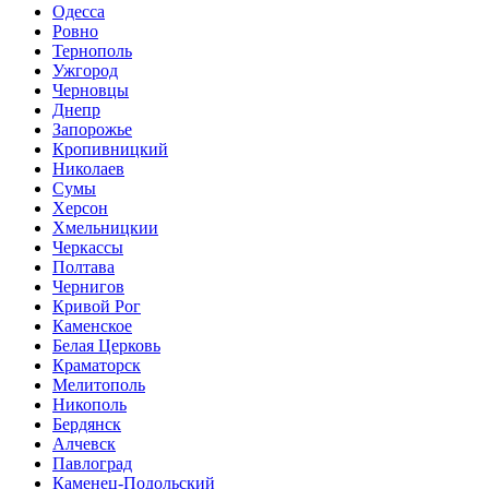
Одесса
Ровно
Тернополь
Ужгород
Черновцы
Днепр
Запорожье
Кропивницкий
Николаев
Сумы
Херсон
Хмельницкии
Черкассы
Полтава
Чернигов
Кривой Рог
Каменское
Белая Церковь
Краматорск
Мелитополь
Никополь
Бердянск
Алчевск
Павлоград
Каменец-Подольский