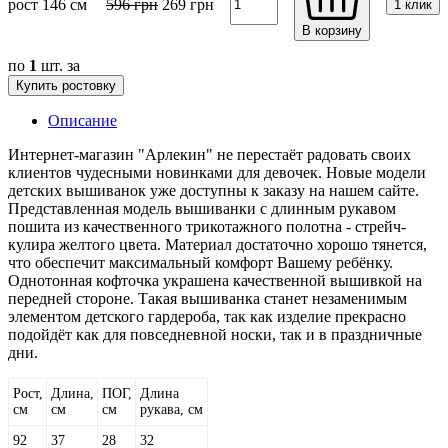
рост 146 см
596
грн
269
грн
1 клик
В корзину
по
1
шт. за
Купить ростовку
Описание
Интернет-магазин "Арлекин" не перестаёт радовать своих
клиентов чудесными новинками для девочек. Новые модели
детских вышиванок уже доступны к заказу на нашем сайте.
Представленная модель вышиванки с длинным рукавом
пошита из качественного трикотажного полотна - стрейч-
кулира желтого цвета. Материал достаточно хорошо тянется,
что обеспечит максимальный комфорт Вашему ребёнку.
Однотонная кофточка украшена качественной вышивкой на
передней стороне. Такая вышиванка станет незаменимым
элементом детского гардероба, так как изделие прекрасно
подойдёт как для повседневной носки, так и в праздничные
дни.
Рост,
Длина,
ПОГ,
Длина
см
см
см
рукава, см
92
37
28
32