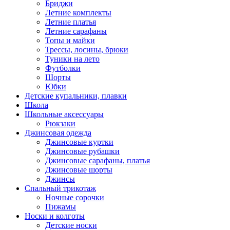
Бриджи
Летние комплекты
Летние платья
Летние сарафаны
Топы и майки
Трессы, лосины, брюки
Туники на лето
Футболки
Шорты
Юбки
Детские купальники, плавки
Школа
Школьные аксессуары
Рюкзаки
Джинсовая одежда
Джинсовые куртки
Джинсовые рубашки
Джинсовые сарафаны, платья
Джинсовые шорты
Джинсы
Спальный трикотаж
Ночные сорочки
Пижамы
Носки и колготы
Детские носки