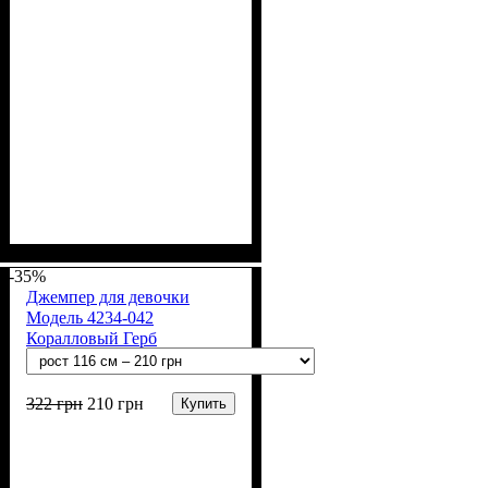
Пол
Материал
Полотно
Цвет
: Девочка
: Фиолетовый
: 2-х нитка (94% х/
: Хлопок, Лайкра
б, 6% лайкра)
-35%
Джемпер для девочки
Модель 4234-042
Коралловый Герб
322
грн
210
грн
Купить