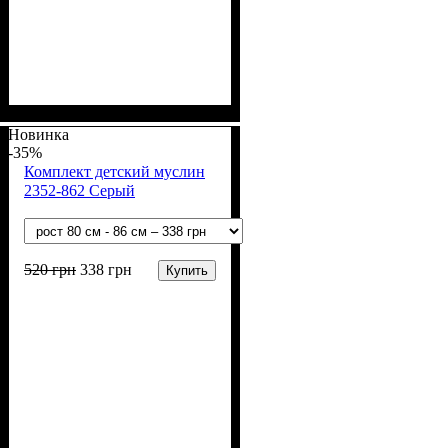
Пол
Материал
Полотно
Цвет
: Девочка, Мальчик
: Терракотовый
: Муслин (100%
: Хлопок
хлопок)
Новинка
-35%
Комплект детский муслин
2352-862 Серый
520
грн
338
грн
Купить