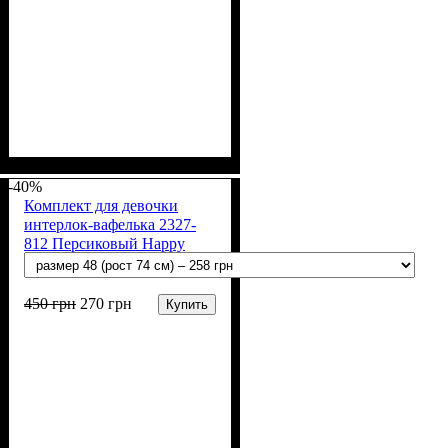
Пол
Материал
Полотно
Цвет
: Девочка, Мальчик
: Мятный
: Интерлок
: Хлопок
вафелька (100% хлопок)
-40%
Комплект для девочки
интерлок-вафелька 2327-
812 Персиковый Happy
450
грн
270
грн
Купить