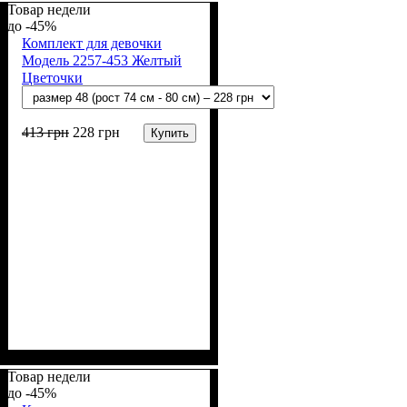
(94% х/б, 6% лайкра)
Товар недели
-45%
Комплект для девочки
Модель 2257-453 Желтый
Цветочки
413
грн
228
грн
Купить
Пол
Материал
Полотно
Цвет
: Девочка
: Белый, Желтый
: Стрейч-кулир
: Хлопок, Лайкра
(94% х/б, 6% лайкра)
Товар недели
-45%