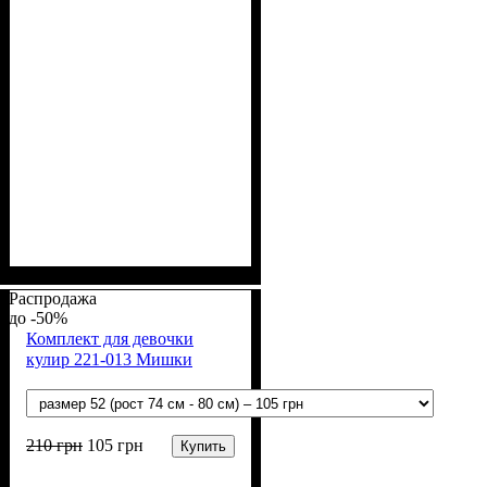
Пол
Материал
Полотно
Цвет
: Девочка
: Персиковый
: Интерлок
: Хлопок
вафелька (100% хлопок)
Распродажа
-50%
Комплект для девочки
кулир 221-013 Мишки
210
грн
105
грн
Купить