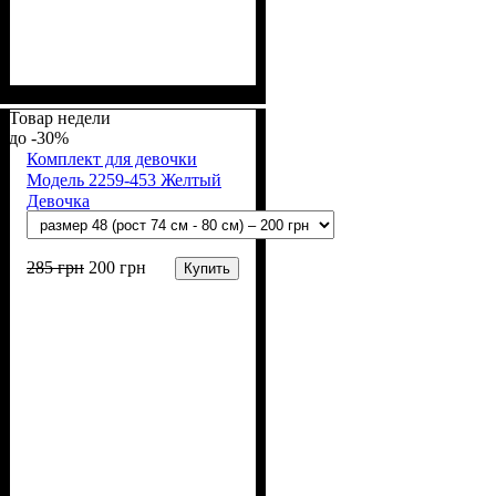
Пол
Материал
Полотно
Цвет
: Девочка
: Персиковый
: Стрейч-кулир
: Хлопок, Лайкра
(94% х/б, 6% лайкра)
Товар недели
-30%
Комплект для девочки
Модель 2259-453 Желтый
Девочка
285
грн
200
грн
Купить