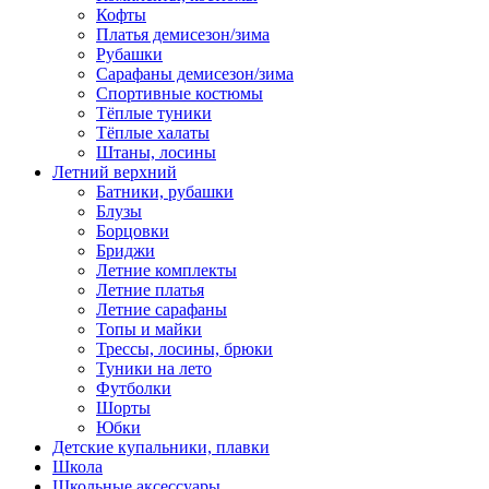
Кофты
Платья демисезон/зима
Рубашки
Сарафаны демисезон/зима
Спортивные костюмы
Тёплые туники
Тёплые халаты
Штаны, лосины
Летний верхний
Батники, рубашки
Блузы
Борцовки
Бриджи
Летние комплекты
Летние платья
Летние сарафаны
Топы и майки
Трессы, лосины, брюки
Туники на лето
Футболки
Шорты
Юбки
Детские купальники, плавки
Школа
Школьные аксессуары