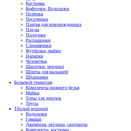
Костюмы
Кофточки, Водолазки
Пелёнки
Песочники
Платья для новорожденных
Пледы
Ползунки
Распашонки
Слюнявчики
Футболки, майки
Царапки
Человечки
Шапочки, чепчики
Шорты для малышей
Штанишки
Бельевой трикотаж
Комплекты нижнего белья
Майки
Топы для девочек
Трусы
Тёплый верхний
Водолазки
Гамаши
Джемпера, регланы, свитшоты
Комплекты, костюмы