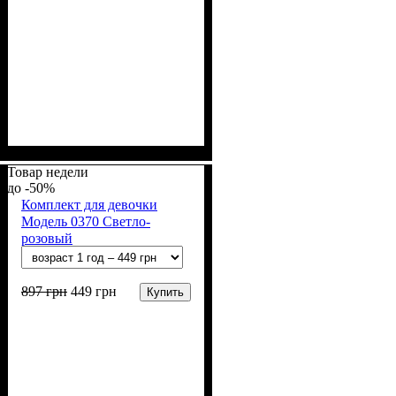
Пол
Материал
Полотно
Цвет
: Девочка
: Пудра, Терракотовый
: Интерлок рапорт
: Хлопок
(100% х/б)
Товар недели
-50%
Комплект для девочки
Модель 0370 Светло-
розовый
897
грн
449
грн
Купить