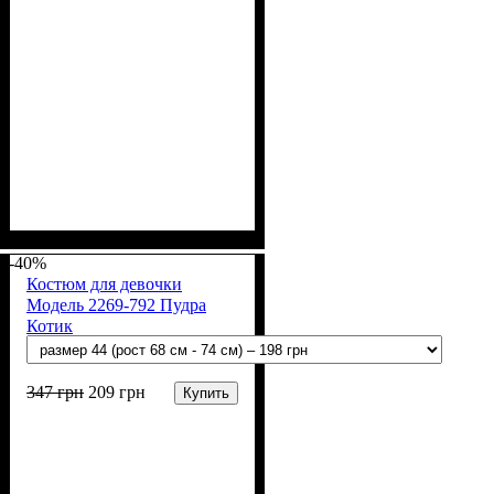
Пол
Материал
Полотно
Цвет
: Мальчик
: Синий
: Интерлок
: Хлопок
вафелька (100% хлопок),
-40%
Кулир пенье (100%-х/б)
Костюм для девочки
Модель 2269-792 Пудра
Котик
347
грн
209
грн
Купить