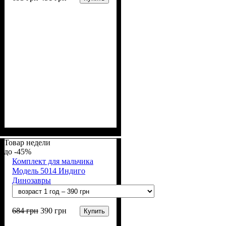
Пол
Материал
Полотно
Цвет
: Девочка
: Молочный, Синий
: Стрейч-кулир
: Хлопок, Лайкра
(94% х/б, 6% лайкра)
Товар недели
-45%
Комплект для мальчика
Модель 5014 Индиго
Динозавры
684
грн
390
грн
Купить