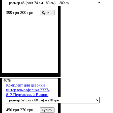
399
грн
200
грн
Купить
Пол
Материал
Полотно
Цвет
: Мальчик
: Серый
: Интерлок (100%
: Хлопок
х/б)
-40%
Комплект для девочки
интерлок-вафелька 2327-
812 Персиковый Вишни
450
грн
270
грн
Купить