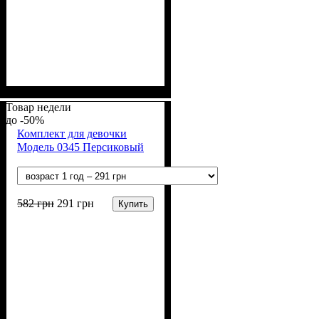
Пол
Материал
Полотно
Цвет
: Девочка
: Розовый, Синий
: Джинс, Стрейч-
: Хлопок, Лайкра
кулир (94% х/б, 6% лайкра)
Товар недели
-50%
Комплект для девочки
Модель 0345 Персиковый
582
грн
291
грн
Купить