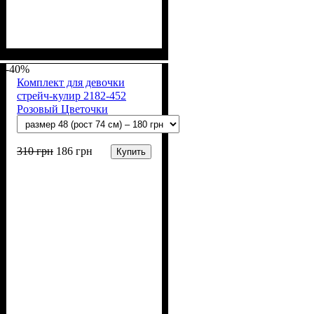
Пол
Материал
Полотно
Цвет
: Девочка
: Персиковый
: Интерлок
: Хлопок
вафелька (100% хлопок)
-40%
Комплект для девочки
стрейч-кулир 2182-452
Розовый Цветочки
310
грн
186
грн
Купить