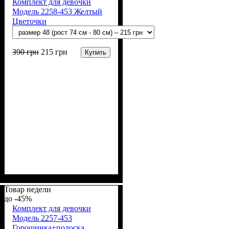
Комплект для девочки
Модель 2258-453 Желтый
Цветочки
390
грн
215
грн
Купить
Пол
Материал
Полотно
Цвет
: Девочка
: Белый, Желтый
: Стрейч-кулир
: Хлопок, Лайкра
(94% х/б, 6% лайкра)
Товар недели
-45%
Комплект для девочки
Модель 2257-453
Горошинка+полоска