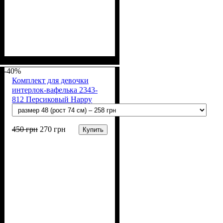
Пол
Материал
Полотно
Цвет
: Девочка
: Персиковый
: Интерлок
: Хлопок
вафелька (100% хлопок)
-40%
Комплект для девочки
интерлок-вафелька 2343-
812 Персиковый Happy
450
грн
270
грн
Купить