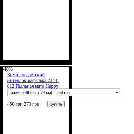
Пол
Материал
Полотно
Цвет
: Девочка
: Желтый, Розовый
: Кулир (100% х/б)
: Хлопок
-40%
Комплект детский
интерлок-вафелька 2343-
812 Пыльная мята Happy
450
грн
270
грн
Купить