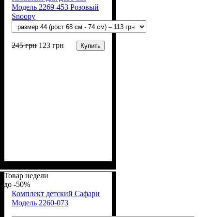
Модель 2269-453 Розовый
Snoopy
245
грн
123
грн
Купить
Пол
Материал
Полотно
Цвет
: Девочка
: Розовый
: Стрейч-кулир
: Хлопок, Лайкра
(94% х/б, 6% лайкра)
Товар недели
-50%
Комплект детский Сафари
Модель 2260-073