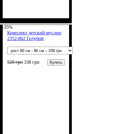
Пол
Материал
Полотно
Цвет
: Девочка, Мальчик
: Серый
: Муслин (100%
: Хлопок
хлопок)
-35%
Комплект детский муслин
2352-862 Голубой
520
грн
338
грн
Купить