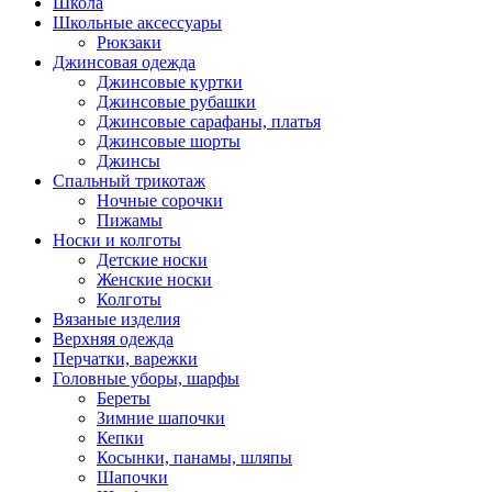
Школа
Школьные аксессуары
Рюкзаки
Джинсовая одежда
Джинсовые куртки
Джинсовые рубашки
Джинсовые сарафаны, платья
Джинсовые шорты
Джинсы
Спальный трикотаж
Ночные сорочки
Пижамы
Носки и колготы
Детские носки
Женские носки
Колготы
Вязаные изделия
Верхняя одежда
Перчатки, варежки
Головные уборы, шарфы
Береты
Зимние шапочки
Кепки
Косынки, панамы, шляпы
Шапочки