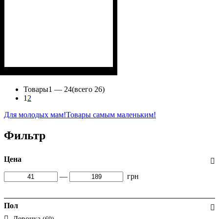
Пол
Материал
Полотно
Цвет
: Девочка, Мальчик
: Бирюзовый
: Кулир (100% х/б)
: Хлопок
Товары
1 —
24
(всего 26)
1
2
Для молодых мам!
Товары самым маленьким!
Фильтр
Цена
—
грн
Пол
Девочка