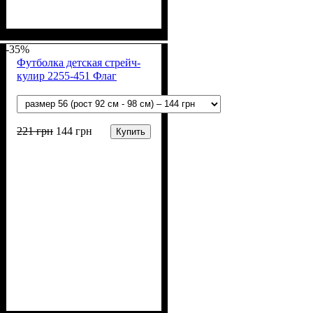
Пол
Материал
Полотно
Цвет
: Девочка, Мальчик
: Белый
: Стрейч-кулир
: Хлопок, Эластан
(94% х/б, 6% лайкра)
-35%
Футболка детская стрейч-
кулир 2255-451 Флаг
221
грн
144
грн
Купить