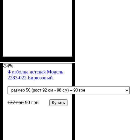
Пол
Материал
Полотно
Цвет
: Девочка, Мальчик
: Белый
: Стрейч-кулир
: Хлопок
(94% х/б, 6% лайкра)
-34%
Футболка детская Модель
2283-022 Бирюзовый
137
грн
90
грн
Купить