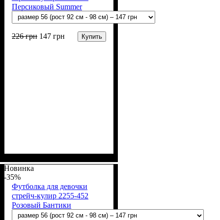
Персиковый Summer
226
грн
147
грн
Купить
Пол
Материал
Полотно
Цвет
: Девочка
: Персиковый
: Стрейч-кулир
: Хлопок, Эластан
(94% х/б, 6% лайкра)
Новинка
-35%
Футболка для девочки
стрейч-кулир 2255-452
Розовый Бантики