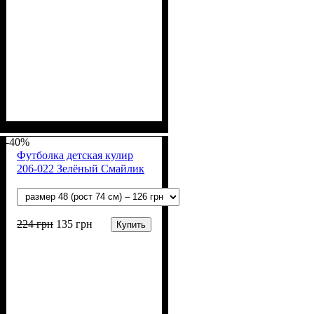
Пол
Материал
Полотно
Цвет
: Девочка, Мальчик
: Красный
: Кулир (100% х/б)
: Хлопок
-40%
Футболка детская кулир
206-022 Зелёный Смайлик
224
грн
135
грн
Купить