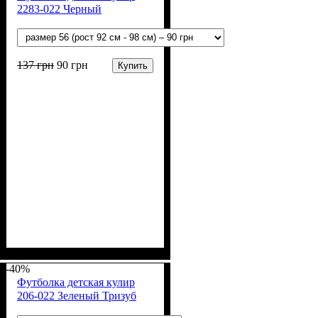
2283-022 Черный
137
грн
90
грн
Купить
Пол
Материал
Полотно
Цвет
: Девочка, Мальчик
: Чёрный
: Кулир (100% х/б)
: Хлопок
-40%
Футболка детская кулир
206-022 Зеленый Тризуб