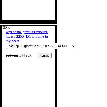
Пол
Материал
Полотно
Цвет
: Девочка, Мальчик
: Синий
: Кулир (100% х/б)
: Хлопок
-35%
Футболка детская стрейч-
кулир 2255-451 Ukraine in
my heart
221
грн
144
грн
Купить