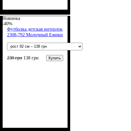
Пол
Материал
Полотно
Цвет
: Девочка
: Пудра
: Интерлок рапорт
: Хлопок
(100% х/б)
Новинка
-40%
Футболка детская интерлок
2308-792 Молочный Ежики
230
грн
138
грн
Купить
Пол
Материал
Полотно
Цвет
: Девочка, Мальчик
: Молочный
: Интерлок рапорт
: Хлопок