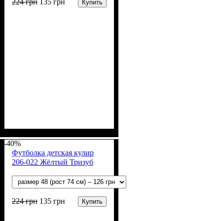
224
грн
135
грн
Купить
Пол
Материал
Полотно
Цвет
: Девочка, Мальчик
: Синий
: Кулир (100% х/б)
: Хлопок
-40%
Футболка детская кулир
206-022 Жёлтый Тризуб
224
грн
135
грн
Купить