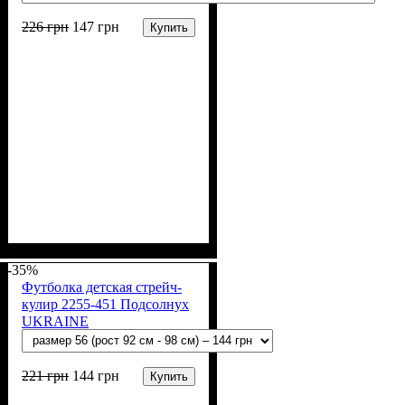
226
грн
147
грн
Купить
Пол
Материал
Полотно
Цвет
: Девочка
: Розовый
: Стрейч-кулир
: Хлопок, Эластан
(94% х/б, 6% лайкра)
-35%
Футболка детская стрейч-
кулир 2255-451 Подсолнух
UKRAINE
221
грн
144
грн
Купить