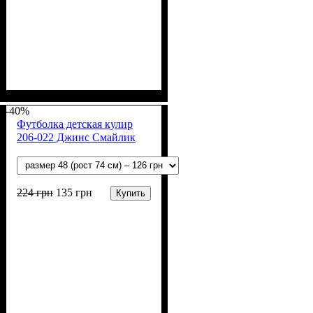
Пол
Материал
Полотно
Цвет
: Девочка, Мальчик
: Зелёный
: Кулир (100% х/б)
: Хлопок
-40%
Футболка детская кулир
206-022 Джинс Смайлик
224
грн
135
грн
Купить