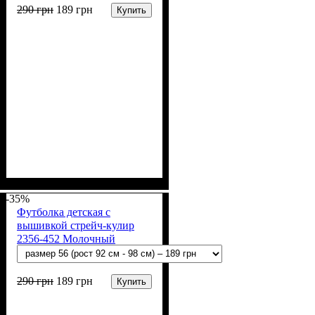
290
грн
189
грн
Купить
Пол
Материал
Полотно
Цвет
: Девочка, Мальчик
: Молочный
: Стрейч-кулир
: Хлопок, Лайкра
(94% х/б, 6% лайкра)
-35%
Футболка детская с
вышивкой стрейч-кулир
2356-452 Молочный
Колоски
290
грн
189
грн
Купить