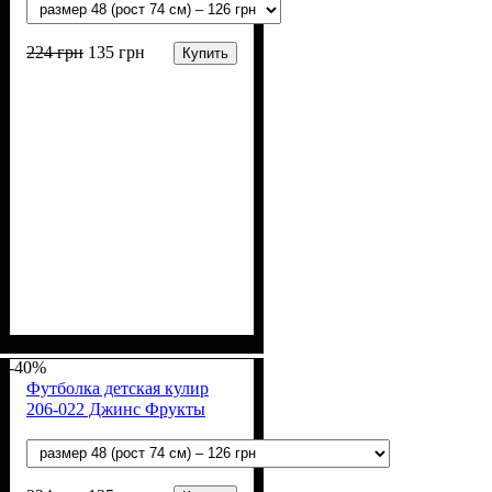
224
грн
135
грн
Купить
Пол
Материал
Полотно
Цвет
: Девочка, Мальчик
: Зелёный
: Кулир (100% х/б)
: Хлопок
-40%
Футболка детская кулир
206-022 Джинс Фрукты