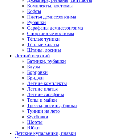
Джемпера, регланы, свитшоты
Комплекты, костюмы
Кофты
Платья демисезон/зима
Рубашки
Сарафаны демисезон/зима
Спортивные костюмы
Тёплые туники
Тёплые халаты
Штаны, лосины
Летний верхний
Батники, рубашки
Блузы
Борцовки
Бриджи
Летние комплекты
Летние платья
Летние сарафаны
Топы и майки
Трессы, лосины, брюки
Туники на лето
Футболки
Шорты
Юбки
Детские купальники, плавки