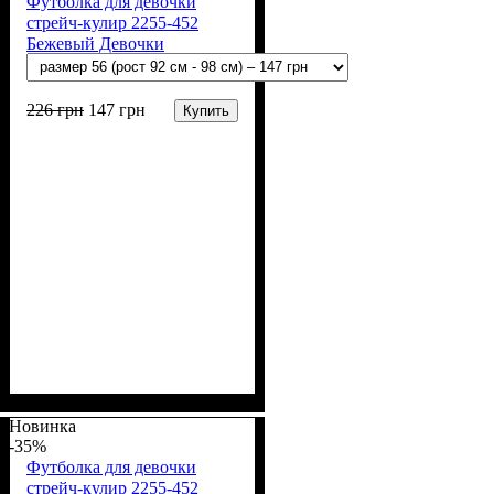
Футболка для девочки
стрейч-кулир 2255-452
Бежевый Девочки
226
грн
147
грн
Купить
Пол
Материал
Полотно
Цвет
: Девочка
: Бежевый
: Стрейч-кулир
: Хлопок, Лайкра
(94% х/б, 6% лайкра)
Новинка
-35%
Футболка для девочки
стрейч-кулир 2255-452