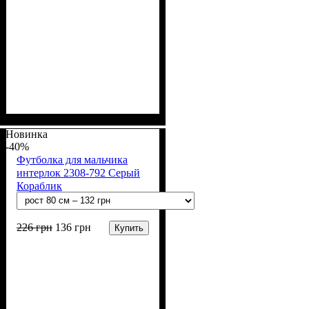
Пол
Материал
Полотно
Цвет
: Мальчик
: Синий
: Интерлок рапорт
: Хлопок
(100% х/б)
Новинка
-40%
Футболка для мальчика
интерлок 2308-792 Серый
Кораблик
226
грн
136
грн
Купить