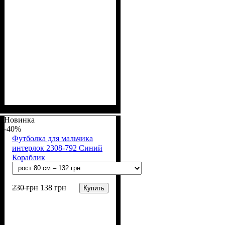
Пол
Материал
Полотно
Цвет
: Девочка, Мальчик
: Молочный
: Стрейч-кулир
: Хлопок, Лайкра
(94% х/б, 6% лайкра)
Новинка
-40%
Футболка для мальчика
интерлок 2308-792 Синий
Кораблик
230
грн
138
грн
Купить