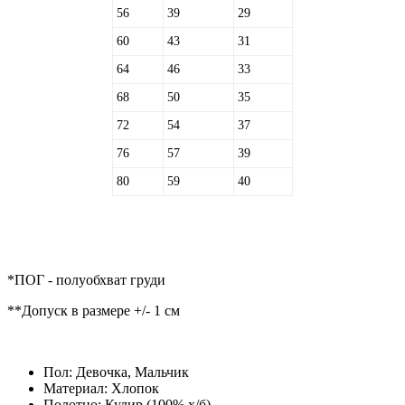
56
39
29
60
43
31
64
46
33
68
50
35
72
54
37
76
57
39
80
59
40
*ПОГ - полуобхват груди
**Допуск в размере +/- 1 см
Пол:
Девочка, Мальчик
Материал:
Хлопок
Полотно:
Кулир (100% х/б)