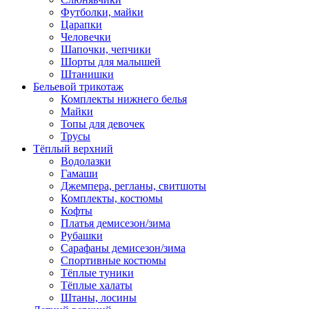
Футболки, майки
Царапки
Человечки
Шапочки, чепчики
Шорты для малышей
Штанишки
Бельевой трикотаж
Комплекты нижнего белья
Майки
Топы для девочек
Трусы
Тёплый верхний
Водолазки
Гамаши
Джемпера, регланы, свитшоты
Комплекты, костюмы
Кофты
Платья демисезон/зима
Рубашки
Сарафаны демисезон/зима
Спортивные костюмы
Тёплые туники
Тёплые халаты
Штаны, лосины