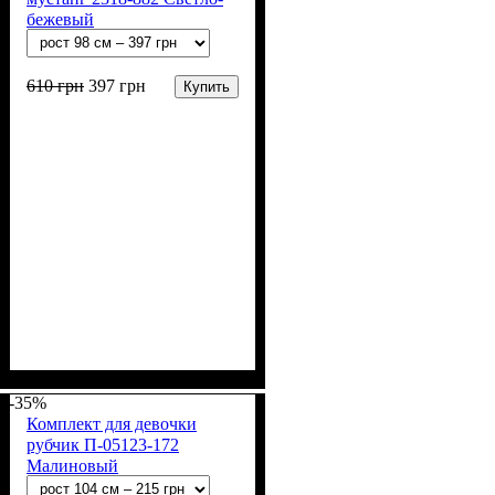
бежевый
610
грн
397
грн
Купить
Пол
Материал
Полотно
Цвет
: Девочка
: Бежевый
: Мустанг (100% х/
: Хлопок
б)
-35%
Комплект для девочки
рубчик П-05123-172
Малиновый