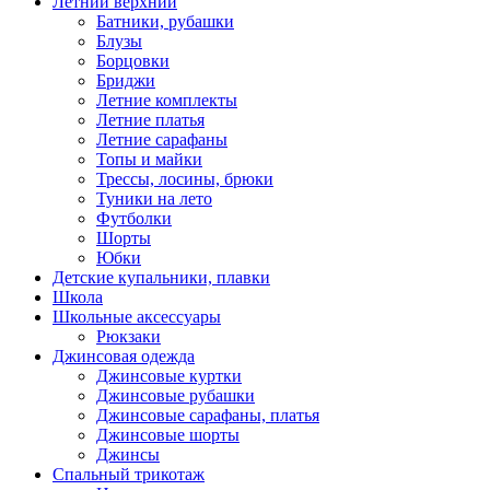
Летний верхний
Батники, рубашки
Блузы
Борцовки
Бриджи
Летние комплекты
Летние платья
Летние сарафаны
Топы и майки
Трессы, лосины, брюки
Туники на лето
Футболки
Шорты
Юбки
Детские купальники, плавки
Школа
Школьные аксессуары
Рюкзаки
Джинсовая одежда
Джинсовые куртки
Джинсовые рубашки
Джинсовые сарафаны, платья
Джинсовые шорты
Джинсы
Спальный трикотаж