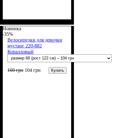
Пол
Полотно
Цвет
: Девочка
: Чёрный
: Мустанг (70% п/э,
30% вискоза)
Новинка
-35%
Велосипедки для девочки
мустанг 220-882
Коралловый
160
грн
104
грн
Купить