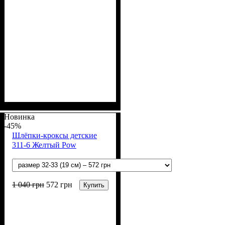
Пол
Материал
Полотно
Цвет
: Девочка, Мальчик
: Хаки
: Кулир (100% х/б)
: Хлопок
Новинка
-45%
Шлёпки-кроксы детские
311-6 Желтый Pow
1 040
грн
572
грн
Купить