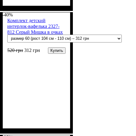
Пол
Материал
Полотно
Цвет
: Девочка
: Коралловый
: Мустанг (100% х/
: Хлопок
б)
-40%
Комплект детский
интерлок-вафелька 2327-
812 Серый Мишка в очках
520
грн
312
грн
Купить
Пол
Материал
Полотно
Цвет
: Девочка, Мальчик
: Серый
: Интерлок
: Хлопок