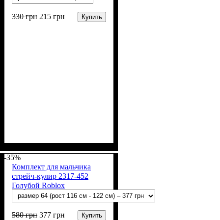
330
грн
215
грн
Купить
Пол
Материал
Полотно
Цвет
: Девочка
: Розовый
: Рубчик (94% х/б,
: Хлопок, Лайкра
6% лайкра)
-35%
Комплект для мальчика
стрейч-кулир 2317-452
Голубой Roblox
580
грн
377
грн
Купить