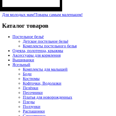
Пол
Материал
Полотно
Цвет
: Мальчик
: Чёрный
: Интерлок (100%
: Хлопок
х/б)
Для молодых мам!
Товары самым маленьким!
Каталог товаров
Постельное бельё
Детское постельное бельё
Комплекты постельного белья
Одеяла, полотенца, крыжмы
Аксессуары для кормления
Вышиванки
Ясельный
Комплекты для малышей
Боди
Костюмы
Кофточки, Водолазки
Пелёнки
Песочники
Платья для новорожденных
Пледы
Ползунки
Распашонки
Слюнявчики