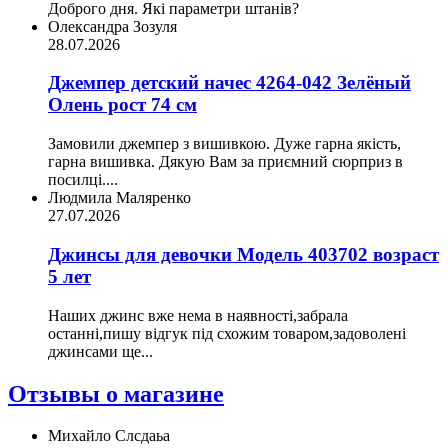
Доброго дня. Які параметри штанів?
Олександра Зозуля
28.07.2026
Джемпер детский начес 4264-042 Зелёный
Олень рост 74 см
Замовили джемпер з вишивкою. Дуже гарна якість,
гарна вишивка. Дякую Вам за приємний сюрприз в
посилці....
Людмила Маляренко
27.07.2026
Джинсы для девочки Модель 403702 возраст
5 лет
Наших джинс вже нема в наявності,забрала
останні,пишу відгук під схожим товаром,задоволені
джинсами ще...
Отзывы о магазине
Михайло Слсдаьа