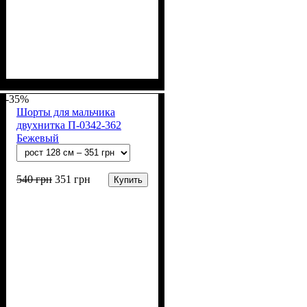
Пол
Материал
Полотно
Цвет
: Девочка
: Чёрный
: Стрейч-кулир
: Хлопок, Лайкра
(94% х/б, 6% лайкра)
-35%
Шорты для мальчика
двухнитка П-0342-362
Бежевый
540
грн
351
грн
Купить