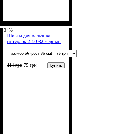
Пол
Материал
Полотно
Цвет
: Мальчик
: Бежевый
: 2-х нитка (94% х/
: Хлопок, Лайкра
б, 6% лайкра)
-34%
Шорты для мальчика
интерлок 219-082 Чёрный
114
грн
75
грн
Купить