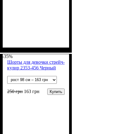
Пол
Полотно
Цвет
: Девочка, Мальчик
: Желтый
: ПВХ
-35%
Шорты для девочки стрейч-
кулир 2353-456 Черный
250
грн
163
грн
Купить