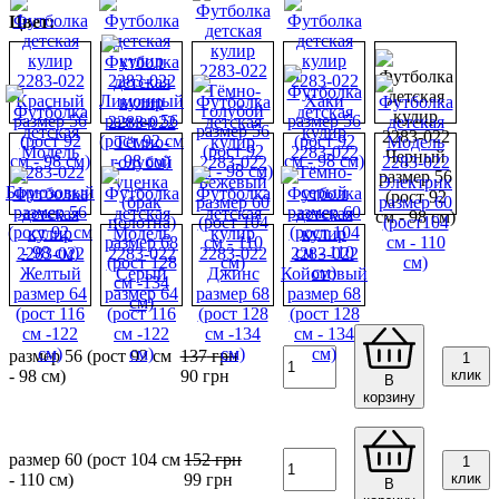
Цвет:
размер 56 (рост 92 см
137
грн
1
- 98 см)
90
грн
клик
В
корзину
размер 60 (рост 104 см
152
грн
1
- 110 см)
99
грн
клик
В