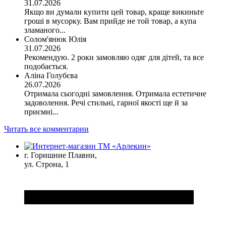
31.07.2026
Якщо ви думали купити цей товар, краще викиньте
гроші в мусорку. Вам прийде не той товар, а купа
зламаного...
Солом'янюк Юлія
31.07.2026
Рекомендую. 2 роки замовляю одяг для дітей, та все
подобається.
Аліна Голубєва
26.07.2026
Отримала сьогодні замовлення. Отримала естетичне
задоволення. Речі стильні, гарної якості ще й за
приємні...
Читать все комментарии
г. Горишние Плавни,
ул. Строна, 1