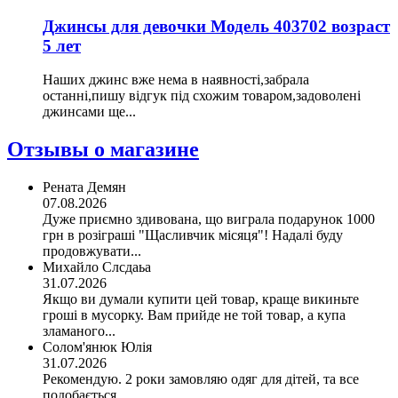
Джинсы для девочки Модель 403702 возраст
5 лет
Наших джинс вже нема в наявності,забрала
останні,пишу відгук під схожим товаром,задоволені
джинсами ще...
Отзывы о магазине
Рената Демян
07.08.2026
Дуже приємно здивована, що виграла подарунок 1000
грн в розіграші "Щасливчик місяця"! Надалі буду
продовжувати...
Михайло Слсдаьа
31.07.2026
Якщо ви думали купити цей товар, краще викиньте
гроші в мусорку. Вам прийде не той товар, а купа
зламаного...
Солом'янюк Юлія
31.07.2026
Рекомендую. 2 роки замовляю одяг для дітей, та все
подобається.