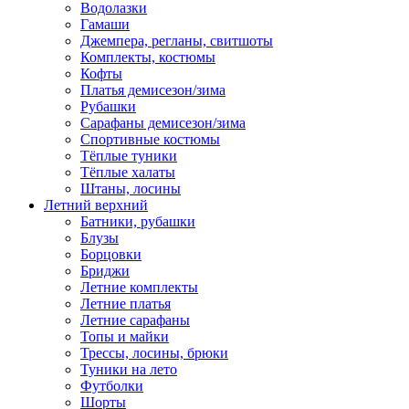
Водолазки
Гамаши
Джемпера, регланы, свитшоты
Комплекты, костюмы
Кофты
Платья демисезон/зима
Рубашки
Сарафаны демисезон/зима
Спортивные костюмы
Тёплые туники
Тёплые халаты
Штаны, лосины
Летний верхний
Батники, рубашки
Блузы
Борцовки
Бриджи
Летние комплекты
Летние платья
Летние сарафаны
Топы и майки
Трессы, лосины, брюки
Туники на лето
Футболки
Шорты