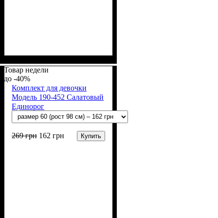
Пол
Материал
Полотно
Цвет
: Девочка
: Розовый
: Стрейч-кулир
: Хлопок, Лайкра
(94% х/б, 6% лайкра)
Товар недели
-40%
Комплект для девочки
Модель 190-452 Салатовый
Единорог
269
грн
162
грн
Купить