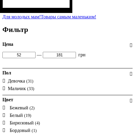
Пол
Материал
Полотно
Цвет
: Девочка
: Белый
: Кулир (100% х/б)
: Хлопок
Для молодых мам!
Товары самым маленьким!
Фильтр
Цена
—
грн
Пол
Девочка
(31)
Мальчик
(33)
Цвет
Бежевый
(2)
Белый
(19)
Бирюзовый
(4)
Бордовый
(1)