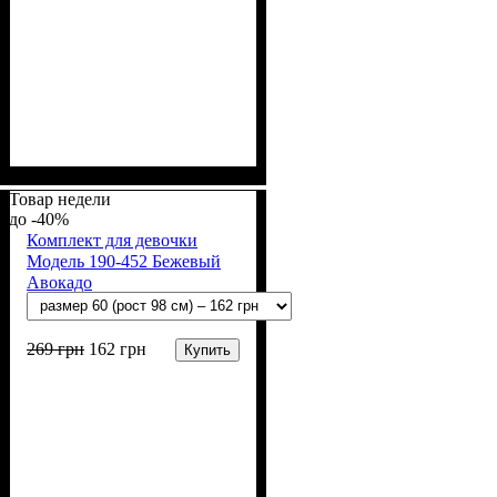
Пол
Материал
Полотно
Цвет
: Девочка
: Персиковый
: Мультирип (90%
: Хлопок,
Полиэстер
х/б, 10% п/э)
Товар недели
-40%
Комплект для девочки
Модель 190-452 Бежевый
Авокадо
269
грн
162
грн
Купить