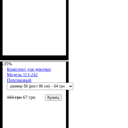
Пол
Материал
Полотно
Цвет
: Мальчик
: Белый
: Кулир (100% х/б)
: Хлопок
-35%
Комплект для девочки
Модель 113-242
Персиковый
103
грн
67
грн
Купить