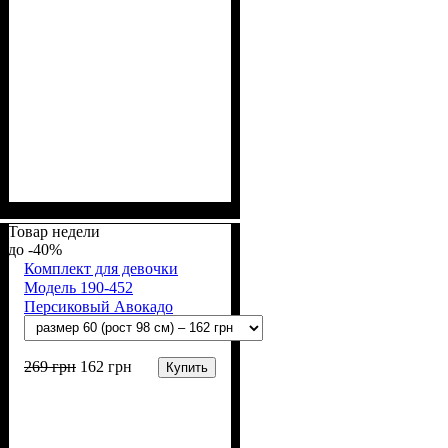
Пол
Материал
Полотно
Цвет
: Девочка
: Молочный
: Стрейч-кулир
: Хлопок, Лайкра
(94% х/б, 6% лайкра)
Товар недели
-40%
Комплект для девочки
Модель 190-452
Персиковый Авокадо
269
грн
162
грн
Купить