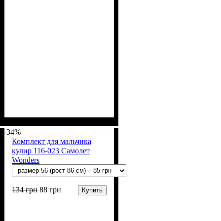
Пол
Материал
Полотно
Цвет
: Мальчик
: Белый
: Кулир (100% х/б)
: Хлопок
-34%
Комплект для мальчика
кулир 116-023 Самолет
Wonders
134
грн
88
грн
Купить