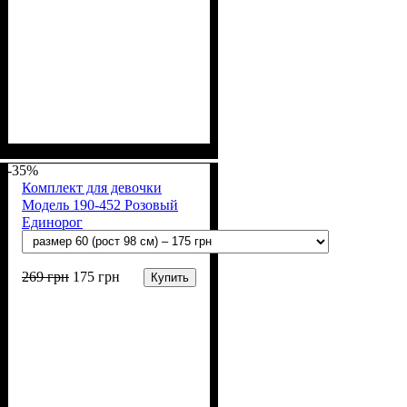
Пол
Материал
Полотно
Цвет
: Девочка
: Персиковый
: Стрейч-кулир
: Хлопок, Лайкра
(94% х/б, 6% лайкра)
-35%
Комплект для девочки
Модель 190-452 Розовый
Единорог
269
грн
175
грн
Купить