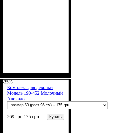
Пол
Материал
Полотно
Цвет
: Девочка
: Коралловый, Пудра
: Мультирип (90%
: Хлопок,
Полиэстер
х/б, 10% п/э)
-35%
Комплект для девочки
Модель 190-452 Молочный
Авокадо
269
грн
175
грн
Купить