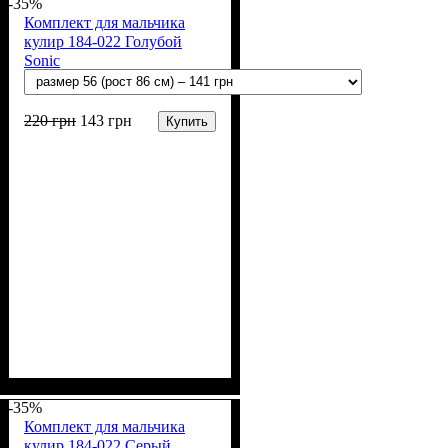
-35%
Комплект для мальчика
кулир 184-022 Голубой
Sonic
220
грн
143
грн
Купить
Пол
Материал
Полотно
Цвет
: Мальчик
: Голубой
: Кулир (100% х/б)
: Хлопок
-35%
Комплект для мальчика
кулир 184-022 Серый