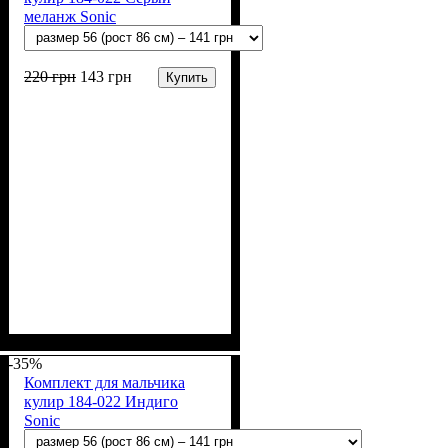
меланж Sonic
220
грн
143
грн
Купить
Пол
Материал
Полотно
Цвет
: Мальчик
: Серый
: Кулир (100% х/б)
: Хлопок
-35%
Комплект для мальчика
кулир 184-022 Индиго
Sonic