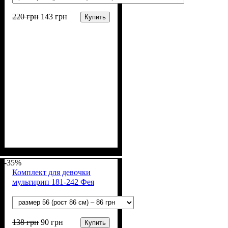
220
грн
143
грн
Купить
Пол
Материал
Полотно
Цвет
: Мальчик
: Синий
: Кулир (100% х/б)
: Хлопок
-35%
Комплект для девочки
мультирип 181-242 Фея
138
грн
90
грн
Купить