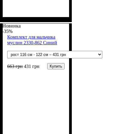
Пол
Материал
Полотно
Цвет
: Мальчик
: Серый
: Кулир (100% х/б)
: Хлопок
Новинка
-35%
Комплект для мальчика
муслин 2330-862 Синий
663
грн
431
грн
Купить