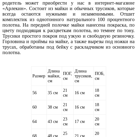
родитель может приобрести у нас в интернет-магазине
«Арлекин». Состоит из майки и обычных трусиков, которые
всегда остаются нужными и незаменимыми. Отшит
комплектик из однотонного натурального 100 процентного
полотна. На передней полочке майки нанесена покраска, по
цвету подходящая к расцветкам полотна, но темнее по тону.
Трусики простого покроя под узкую и свободную резиночку.
Горловина и проймы на майке, а также вырезы под ножки на
трусах, обработаны под бейку с раскладчиком из основного
полотна.
Длина
Длина
ПОГ,
ПОБ,
Размер
майки,
трусиков,
см
см
см
см
21
18
56
35 см
16 см
см
см
21
18
60
38 см
16 см
см
см
23
20
64
43 см
17 см
см
см
25
20
68
48 см
21 см