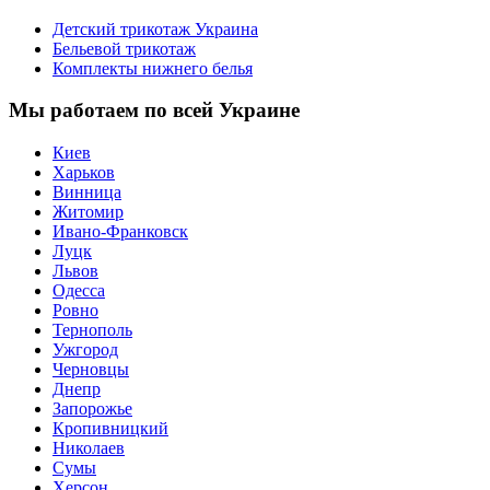
Детский трикотаж Украина
Бельевой трикотаж
Комплекты нижнего белья
Мы работаем по всей Украине
Киев
Харьков
Винница
Житомир
Ивано-Франковск
Луцк
Львов
Одесса
Ровно
Тернополь
Ужгород
Черновцы
Днепр
Запорожье
Кропивницкий
Николаев
Сумы
Херсон