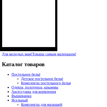
Пол
Материал
Полотно
Цвет
: Девочка, Мальчик
: Желтый
: Кулир (100% х/б)
: Хлопок
Для молодых мам!
Товары самым маленьким!
Каталог товаров
Постельное бельё
Детское постельное бельё
Комплекты постельного белья
Одеяла, полотенца, крыжмы
Аксессуары для кормления
Вышиванки
Ясельный
Комплекты для малышей