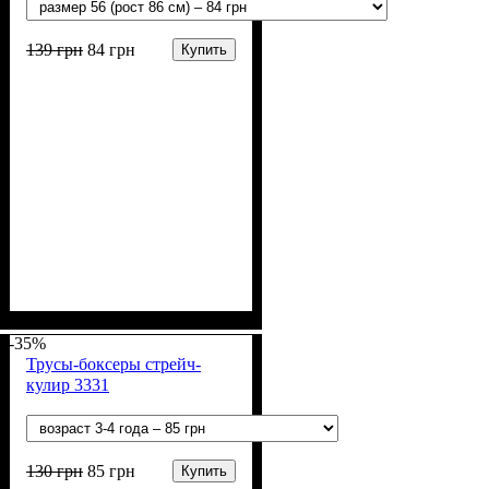
139
грн
84
грн
Купить
Пол
Материал
Полотно
Цвет
: Мальчик
: Хаки
: Стрейч-кулир
: Хлопок, Лайкра
(94% х/б, 6% лайкра)
-35%
Трусы-боксеры стрейч-
кулир 3331
130
грн
85
грн
Купить