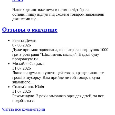
Наших джинс вже нема в наявності,забрала
останні,пишу відгук під схожим товаром,задоволені
джинсами ще...
Отзывы о магазине
Рената Демян
07.08.2026
Дуже приємно здивована, що виграла подарунок 1000
грн в розіграші "Щасливчик місяця"! Надалі буду
продовжувати...
Михайло Слсдаьа
31.07.2026
Якщо ви думали купити цей товар, краще викиньте
гроші в мусорку. Вам прийде не той товар, а купа
зламаного...
Солом'янюк Юлія
31.07.2026
Рекомендую. 2 роки замовляю одяг для дітей, та все
подобається.
Читать все комментарии