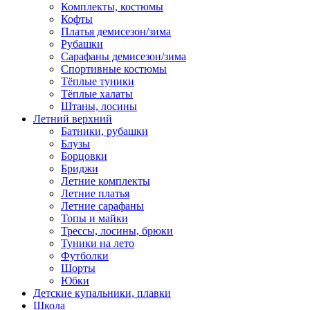
Комплекты, костюмы
Кофты
Платья демисезон/зима
Рубашки
Сарафаны демисезон/зима
Спортивные костюмы
Тёплые туники
Тёплые халаты
Штаны, лосины
Летний верхний
Батники, рубашки
Блузы
Борцовки
Бриджи
Летние комплекты
Летние платья
Летние сарафаны
Топы и майки
Трессы, лосины, брюки
Туники на лето
Футболки
Шорты
Юбки
Детские купальники, плавки
Школа