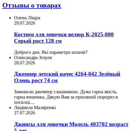
Отзывы о товарах
Олена Ліщук
29.07.2026
Костюм для девочки велюр К-2025-080
Серый рост 128 см
Доброго дня. Які параметри штанів?
Олександра Зозуля
28.07.2026
Джемпер детский начес 4264-042 Зелёный
Олень рост 74 см
Замовили джемпер з вишивкою. Дуже гарна якість,
гарна вишивка. Дякую Вам за приємний сюрприз в
посилці....
Людмила Маляренко
27.07.2026
Джинсы для девочки Модель 403702 возраст
5 лет