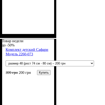
Пол
Материал
Полотно
Цвет
: Девочка, Мальчик
: Желтый, Голубой
: Кулир (100% х/б)
: Хлопок
Товар недели
-50%
Комплект детский Сафари
Модель 2260-073
399
грн
200
грн
Купить