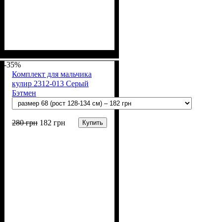
Пол
Материал
Полотно
Цвет
: Мальчик
: Серый
: Интерлок (100%
: Хлопок
х/б)
-35%
Комплект для мальчика
кулир 2312-013 Серый
Бэтмен
280
грн
182
грн
Купить