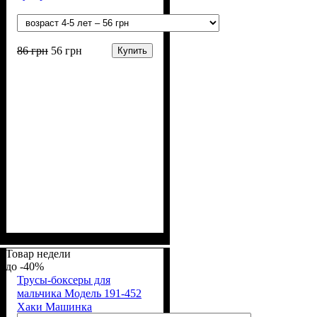
86
грн
56
грн
Купить
Пол
Материал
Полотно
Цвет
: Мальчик
: Голубой, Красный,
: Стрейч-кулир
: Хлопок, Лайкра
(94% х/б, 6% лайкра)
Серый, Синий
Товар недели
-40%
Трусы-боксеры для
мальчика Модель 191-452
Хаки Машинка