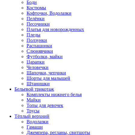
Боди
Костюмы
Кофточки, Водолазки
Пелёнки
Песочники
Платья для новорожденных
Пледы
Ползунки
Распашонки
Слюнявчики
Футболки, майки
Царапки
Человечки
Шапочки, чепчики
Шорты для малышей
Штанишки
Бельевой трикотаж
Комплекты нижнего белья
Майки
Топы для девочек
Трусы
Тёплый верхний
Водолазки
Гамаши
Джемпера, регланы, свитшоты