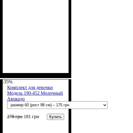
Пол
Материал
Полотно
Цвет
: Девочка
: Персиковый, Пудра
: Мультирип (90%
: Хлопок,
Полиэстер
х/б, 10% п/э)
-35%
Комплект для девочки
Модель 190-452 Молочный
Авокадо
278
грн
181
грн
Купить