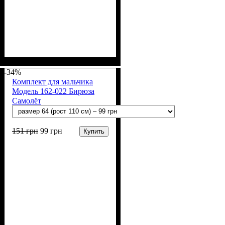
Пол
Материал
Полотно
Цвет
: Девочка
: Зелёный
: Стрейч-кулир
: Хлопок, Лайкра
(94% х/б, 6% лайкра)
-34%
Комплект для мальчика
Модель 162-022 Бирюза
Самолёт
151
грн
99
грн
Купить