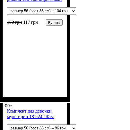
180
грн
117
грн
Купить
Пол
Материал
Полотно
Цвет
: Мальчик
: Бирюзовый
: Рибана (100% х/б)
: Хлопок
-35%
Комплект для девочки
мультирип 181-242 Фея