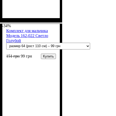
Пол
Материал
Полотно
Цвет
: Мальчик
: Бирюзовый
: Кулир (100% х/б)
: Хлопок
-34%
Комплект для мальчика
Модель 162-022 Светло
Голубой
151
грн
99
грн
Купить