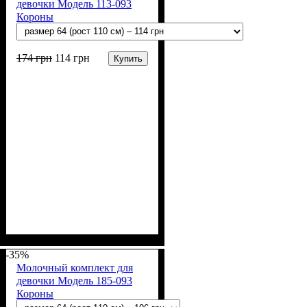
девочки Модель 113-093
Короны
174
грн
114
грн
Купить
Пол
Материал
Полотно
Цвет
: Девочка
: Молочный
: Рибана (100% х/б)
: Хлопок
-35%
Молочный комплект для
девочки Модель 185-093
Короны