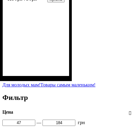
Пол
Материал
Полотно
Цвет
: Девочка
: Персиковый
: Мультирип (90%
: Хлопок,
Полиэстер
х/б, 10% п/э)
Для молодых мам!
Товары самым маленьким!
Фильтр
Цена
—
грн