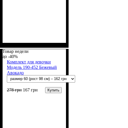
Пол
Материал
Полотно
Цвет
: Девочка
: Персиковый
: Мультирип (90%
: Хлопок,
Полиэстер
х/б, 10% п/э)
Товар недели
-40%
Комплект для девочки
Модель 190-452 Бежевый
Авокадо
278
грн
167
грн
Купить