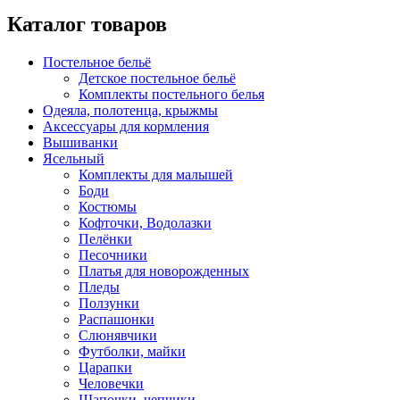
Каталог товаров
Постельное бельё
Детское постельное бельё
Комплекты постельного белья
Одеяла, полотенца, крыжмы
Аксессуары для кормления
Вышиванки
Ясельный
Комплекты для малышей
Боди
Костюмы
Кофточки, Водолазки
Пелёнки
Песочники
Платья для новорожденных
Пледы
Ползунки
Распашонки
Слюнявчики
Футболки, майки
Царапки
Человечки
Шапочки, чепчики