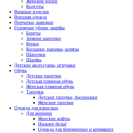
Женские носки
Колготы
Вязаные изделия
Верхняя одежда
Перчатки, варежки
Головные уборы, шарфы
Береты
Зимние шапочки
Кепки
Косынки, панамы, шляпы
Шапочки
Шарфы
Детские аксессуары, игрушки
Обувь
Детские пинетки
Детская пляжная обувь
Женская пляжная обувь
Тапочки
Детские тапочки, босоножки
Женские тапочки
Одежда для взрослых
Для женщин
Женские кофты
Нижнее бельё
Одежда для беременных и кормящих