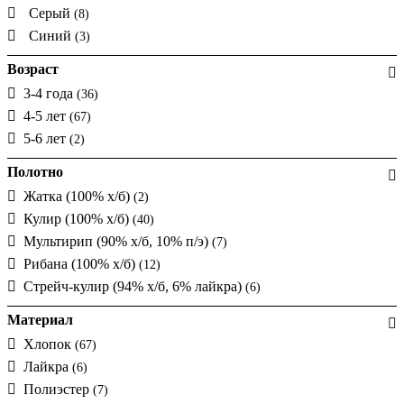
Серый
(8)
Синий
(3)
Возраст
3-4 года
(36)
4-5 лет
(67)
5-6 лет
(2)
Полотно
Жатка (100% х/б)
(2)
Кулир (100% х/б)
(40)
Мультирип (90% х/б, 10% п/э)
(7)
Рибана (100% х/б)
(12)
Стрейч-кулир (94% х/б, 6% лайкра)
(6)
Материал
Хлопок
(67)
Лайкра
(6)
Полиэстер
(7)