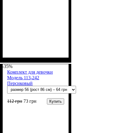
Пол
Материал
Полотно
Цвет
: Мальчик
: Белый
: Кулир (100% х/б)
: Хлопок
-35%
Комплект для девочки
Модель 113-242
Персиковый
112
грн
73
грн
Купить