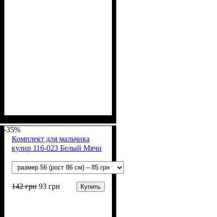
Пол
Материал
Полотно
Цвет
: Мальчик
: Белый
: Кулир (100% х/б)
: Хлопок
-35%
Комплект для мальчика
кулир 116-023 Белый Мячи
142
грн
93
грн
Купить