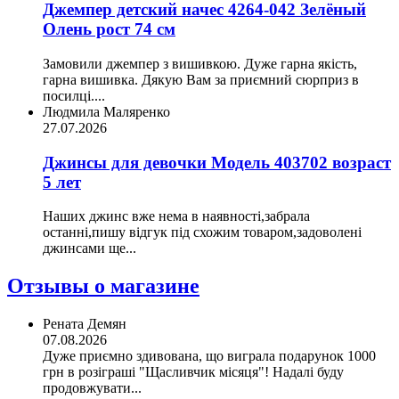
Джемпер детский начес 4264-042 Зелёный
Олень рост 74 см
Замовили джемпер з вишивкою. Дуже гарна якість,
гарна вишивка. Дякую Вам за приємний сюрприз в
посилці....
Людмила Маляренко
27.07.2026
Джинсы для девочки Модель 403702 возраст
5 лет
Наших джинс вже нема в наявності,забрала
останні,пишу відгук під схожим товаром,задоволені
джинсами ще...
Отзывы о магазине
Рената Демян
07.08.2026
Дуже приємно здивована, що виграла подарунок 1000
грн в розіграші "Щасливчик місяця"! Надалі буду
продовжувати...