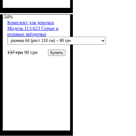
Пол
Материал
Полотно
Цвет
: Мальчик
: Голубой
: Кулир (100% х/б)
: Хлопок
-34%
Комплект для девочки
Модель 113-023 Серые и
розовые звёздочки
137
грн
90
грн
Купить
Пол
Материал
Полотно
Цвет
: Девочка
: Белый
: Кулир (100% х/б)
: Хлопок