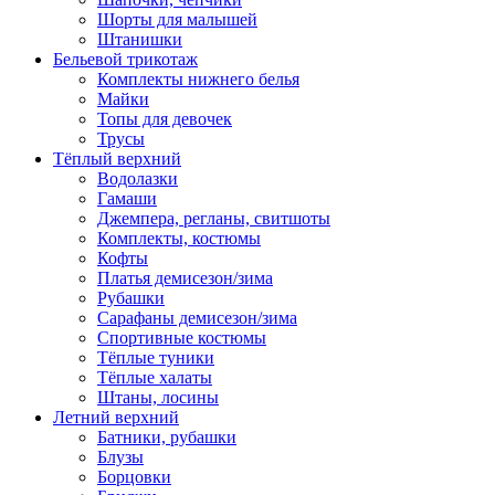
Шорты для малышей
Штанишки
Бельевой трикотаж
Комплекты нижнего белья
Майки
Топы для девочек
Трусы
Тёплый верхний
Водолазки
Гамаши
Джемпера, регланы, свитшоты
Комплекты, костюмы
Кофты
Платья демисезон/зима
Рубашки
Сарафаны демисезон/зима
Спортивные костюмы
Тёплые туники
Тёплые халаты
Штаны, лосины
Летний верхний
Батники, рубашки
Блузы
Борцовки