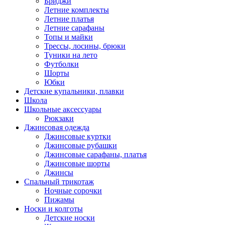
Бриджи
Летние комплекты
Летние платья
Летние сарафаны
Топы и майки
Трессы, лосины, брюки
Туники на лето
Футболки
Шорты
Юбки
Детские купальники, плавки
Школа
Школьные аксессуары
Рюкзаки
Джинсовая одежда
Джинсовые куртки
Джинсовые рубашки
Джинсовые сарафаны, платья
Джинсовые шорты
Джинсы
Спальный трикотаж
Ночные сорочки
Пижамы
Носки и колготы
Детские носки