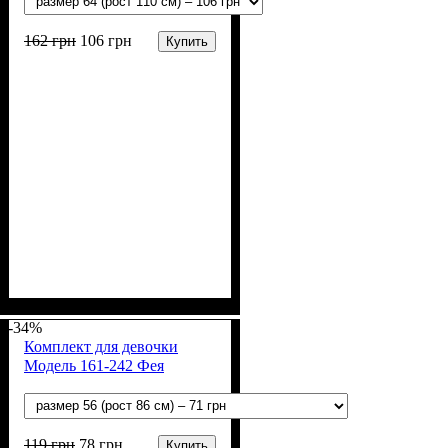
162
грн
106
грн
Купить
Пол
Материал
Полотно
Цвет
: Девочка
: Молочный
: Рибана (100% х/б)
: Хлопок
-34%
Комплект для девочки
Модель 161-242 Фея
119
грн
78
грн
Купить