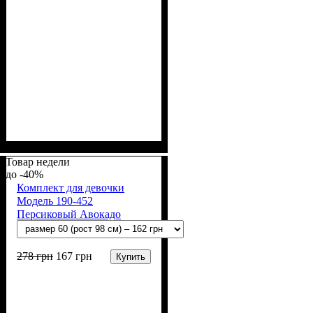
Пол
Материал
Полотно
Цвет
: Девочка
: Молочный
: Стрейч-кулир
: Хлопок, Лайкра
(94% х/б, 6% лайкра)
Товар недели
-40%
Комплект для девочки
Модель 190-452
Персиковый Авокадо
278
грн
167
грн
Купить