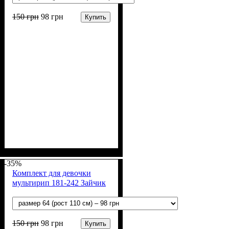
150
грн
98
грн
Купить
Пол
Материал
Полотно
Цвет
: Девочка
: Персиковый, Пудра
: Мультирип (90%
: Хлопок,
Полиэстер
х/б, 10% п/э)
-35%
Комплект для девочки
мультирип 181-242 Зайчик
150
грн
98
грн
Купить