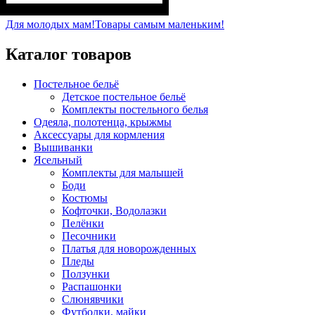
Пол
Материал
Полотно
Цвет
: Девочка, Мальчик
: Серый
: Интерлок рапорт
: Хлопок
(100% х/б)
Для молодых мам!
Товары самым маленьким!
Каталог товаров
Постельное бельё
Детское постельное бельё
Комплекты постельного белья
Одеяла, полотенца, крыжмы
Аксессуары для кормления
Вышиванки
Ясельный
Комплекты для малышей
Боди
Костюмы
Кофточки, Водолазки
Пелёнки
Песочники
Платья для новорожденных
Пледы
Ползунки
Распашонки
Слюнявчики
Футболки, майки