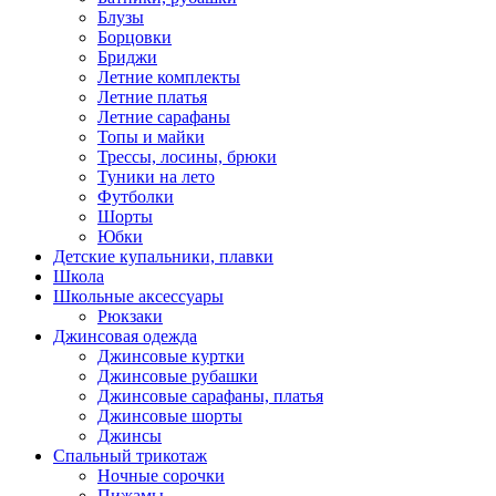
Блузы
Борцовки
Бриджи
Летние комплекты
Летние платья
Летние сарафаны
Топы и майки
Трессы, лосины, брюки
Туники на лето
Футболки
Шорты
Юбки
Детские купальники, плавки
Школа
Школьные аксессуары
Рюкзаки
Джинсовая одежда
Джинсовые куртки
Джинсовые рубашки
Джинсовые сарафаны, платья
Джинсовые шорты
Джинсы
Спальный трикотаж
Ночные сорочки
Пижамы