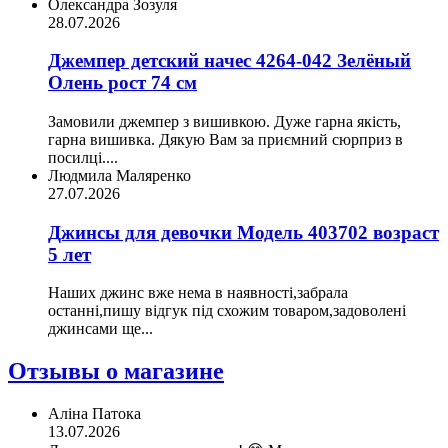
Олександра Зозуля
28.07.2026
Джемпер детский начес 4264-042 Зелёный
Олень рост 74 см
Замовили джемпер з вишивкою. Дуже гарна якість,
гарна вишивка. Дякую Вам за приємний сюрприз в
посилці....
Людмила Маляренко
27.07.2026
Джинсы для девочки Модель 403702 возраст
5 лет
Наших джинс вже нема в наявності,забрала
останні,пишу відгук під схожим товаром,задоволені
джинсами ще...
Отзывы о магазине
Аліна Патока
13.07.2026