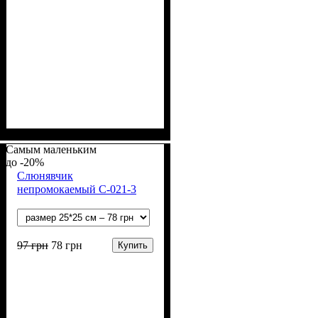
Пол
Материал
Полотно
Цвет
: Девочка
: Фиолетовый
: Кулир (100% х/б)
: Хлопок
Самым маленьким
-20%
Слюнявчик
непромокаемый С-021-3
97
грн
78
грн
Купить