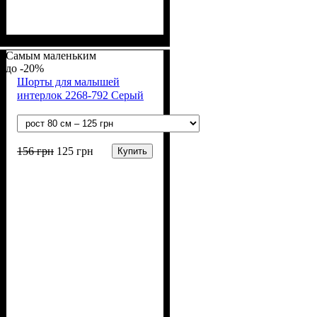
Пол
Материал
Полотно
Цвет
: Мальчик, Девочка
: Белый
: Кулир (100% х/б)
: Хлопок
Самым маленьким
-20%
Шорты для малышей
интерлок 2268-792 Серый
156
грн
125
грн
Купить