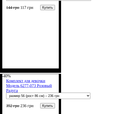
144
грн
117
грн
Купить
Пол
Материал
Полотно
Цвет
: Девочка
: Белый
: Стрейч-кулир
: Хлопок
(94% х/б, 6% лайкра)
-40%
Комплект для девочки
Модель 6277-073 Розовый
Радуга
392
грн
236
грн
Купить