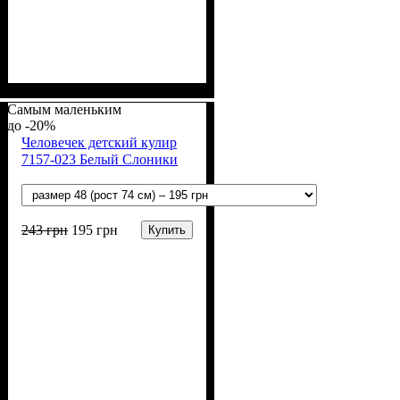
Пол
Материал
Полотно
Цвет
: Девочка, Мальчик
: Белый
: Кулир (100% х/б)
: Хлопок
Самым маленьким
-20%
Человечек детский кулир
7157-023 Белый Слоники
243
грн
195
грн
Купить