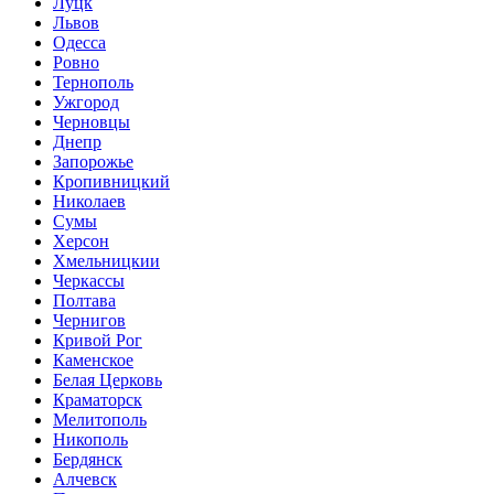
Луцк
Львов
Одесса
Ровно
Тернополь
Ужгород
Черновцы
Днепр
Запорожье
Кропивницкий
Николаев
Сумы
Херсон
Хмельницкии
Черкассы
Полтава
Чернигов
Кривой Рог
Каменское
Белая Церковь
Краматорск
Мелитополь
Никополь
Бердянск
Алчевск