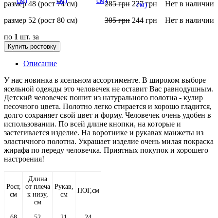
размер 48 (рост 74 см)
285
грн
227
грн
Нет в наличии
размер 52 (рост 80 см)
305
грн
244
грн
Нет в наличии
по
1
шт. за
Купить ростовку
Описание
У нас новинка в ясельном ассортименте. В широком выборе
ясельной одежды это человечек не оставит Вас равнодушным.
Детский человечек пошит из натурального полотна - кулир
песочного цвета. Полотно легко стирается и хорошо гладится,
долго сохраняет свой цвет и форму. Человечек очень удобен в
использовании. По всей длине кнопки, на которые и
застегивается изделие. На воротнике и рукавах манжеты из
эластичного полотна. Украшает изделие очень милая покраска
жирафа по переду человечка. Приятных покупок и хорошего
настроения!
Длина
Рост,
от плеча
Рукав,
ПОГ,см
см
к низу,
см
см
68
52
21
24