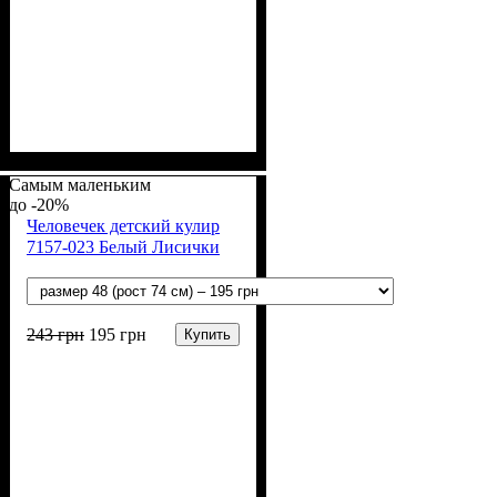
Пол
Материал
: Девочка, Мальчик
: Хлопок
Самым маленьким
-20%
Человечек детский кулир
7157-023 Белый Лисички
243
грн
195
грн
Купить