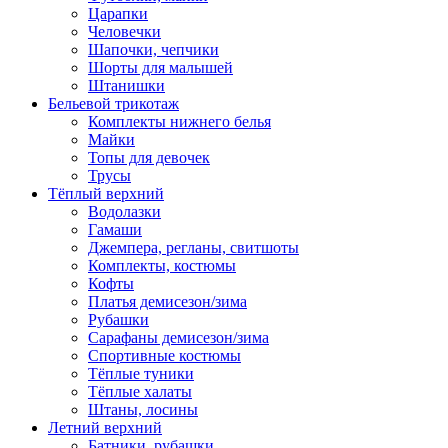
Царапки
Человечки
Шапочки, чепчики
Шорты для малышей
Штанишки
Бельевой трикотаж
Комплекты нижнего белья
Майки
Топы для девочек
Трусы
Тёплый верхний
Водолазки
Гамаши
Джемпера, регланы, свитшоты
Комплекты, костюмы
Кофты
Платья демисезон/зима
Рубашки
Сарафаны демисезон/зима
Спортивные костюмы
Тёплые туники
Тёплые халаты
Штаны, лосины
Летний верхний
Батники, рубашки