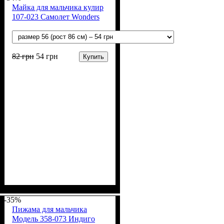
Майка для мальчика кулир
107-023 Самолет Wonders
82
грн
54
грн
Купить
Пол
Материал
Полотно
Цвет
: Мальчик
: Белый
: Кулир (100% х/б)
: Хлопок
-35%
Пижама для мальчика
Модель 358-073 Индиго