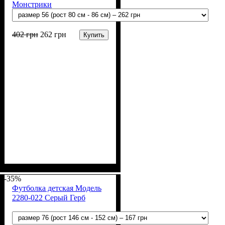
Монстрики
402
грн
262
грн
Купить
Пол
Материал
Полотно
Цвет
: Мальчик
: Синий, Белый
: Интерлок (100%
: Хлопок
х/б)
-35%
Футболка детская Модель
2280-022 Серый Герб