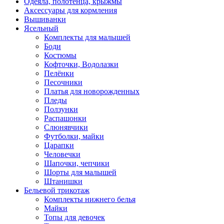
Одеяла, полотенца, крыжмы
Аксессуары для кормления
Вышиванки
Ясельный
Комплекты для малышей
Боди
Костюмы
Кофточки, Водолазки
Пелёнки
Песочники
Платья для новорожденных
Пледы
Ползунки
Распашонки
Слюнявчики
Футболки, майки
Царапки
Человечки
Шапочки, чепчики
Шорты для малышей
Штанишки
Бельевой трикотаж
Комплекты нижнего белья
Майки
Топы для девочек