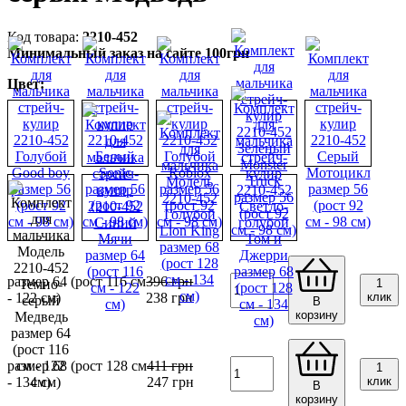
2210-452
Минимальный заказ на сайте 100грн
Цвет:
размер 64 (рост 116 см
396
грн
1
- 122 см)
238
грн
клик
В
корзину
размер 68 (рост 128 см
411
грн
1
- 134 см)
247
грн
клик
В
корзину