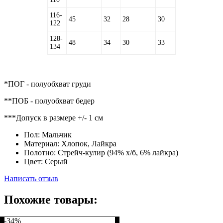
116-
45
32
28
30
122
128-
48
34
30
33
134
*ПОГ - полуобхват груди
**ПОБ - полуобхват бедер
***Допуск в размере +/- 1 см
Пол:
Мальчик
Материал:
Хлопок, Лайкра
Полотно:
Стрейч-кулир (94% х/б, 6% лайкра)
Цвет:
Серый
Написать отзыв
Похожие товары:
-34%