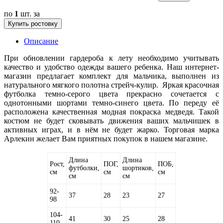
по
1
шт. за
Купить ростовку
Описание
При обновлении гардероба к лету необходимо учитывать
качество и удобство одежды вашего ребенка. Наш интернет-
магазин предлагает комплект для мальчика, выполнен из
натурального мягкого полотна стрейч-кулир. Яркая красочная
футболка темно-серого цвета прекрасно сочетается с
однотонными шортами темно-синего цвета. По переду её
расположена качественная модная покраска медведя. Такой
костюм не будет сковывать движения ваших мальчишек в
активных играх, и в нём не будет жарко. Торговая марка
Арлекин желает Вам приятных покупок в нашем магазине.
Длина
Длина
Рост,
ПОГ,
ПОБ,
футболки,
шортиков,
см
см
см
см
см
92-
37
28
23
27
98
104-
41
30
25
28
110