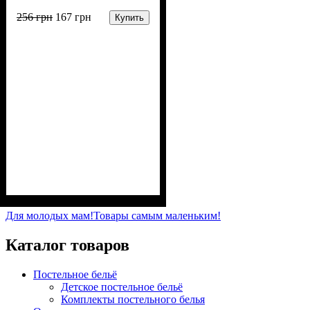
256
грн
167
грн
Купить
Пол
Материал
Полотно
Цвет
: Девочка, Мальчик
: Серый
: Кулир (100% х/б)
: Хлопок
Для молодых мам!
Товары самым маленьким!
Каталог товаров
Постельное бельё
Детское постельное бельё
Комплекты постельного белья