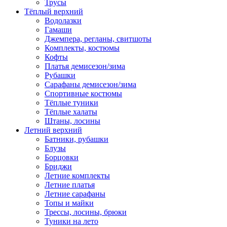
Трусы
Тёплый верхний
Водолазки
Гамаши
Джемпера, регланы, свитшоты
Комплекты, костюмы
Кофты
Платья демисезон/зима
Рубашки
Сарафаны демисезон/зима
Спортивные костюмы
Тёплые туники
Тёплые халаты
Штаны, лосины
Летний верхний
Батники, рубашки
Блузы
Борцовки
Бриджи
Летние комплекты
Летние платья
Летние сарафаны
Топы и майки
Трессы, лосины, брюки
Туники на лето