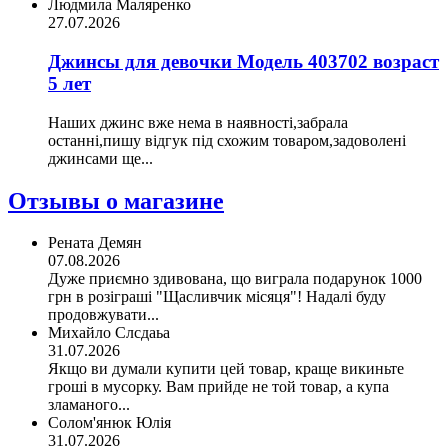
Людмила Маляренко
27.07.2026
Джинсы для девочки Модель 403702 возраст
5 лет
Наших джинс вже нема в наявності,забрала
останні,пишу відгук під схожим товаром,задоволені
джинсами ще...
Отзывы о магазине
Рената Демян
07.08.2026
Дуже приємно здивована, що виграла подарунок 1000
грн в розіграші "Щасливчик місяця"! Надалі буду
продовжувати...
Михайло Слсдаьа
31.07.2026
Якщо ви думали купити цей товар, краще викиньте
гроші в мусорку. Вам прийде не той товар, а купа
зламаного...
Солом'янюк Юлія
31.07.2026