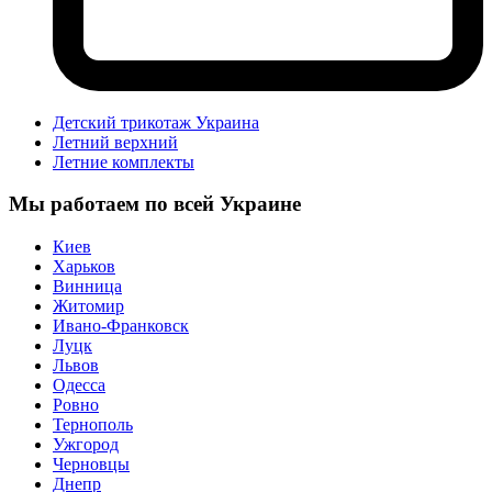
Детский трикотаж Украина
Летний верхний
Летние комплекты
Мы работаем по всей Украине
Киев
Харьков
Винница
Житомир
Ивано-Франковск
Луцк
Львов
Одесса
Ровно
Тернополь
Ужгород
Черновцы
Днепр