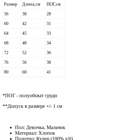
Размер
Длина,см
ПОГ,см
56
38
28
60
42
31
64
45
33
68
48
34
72
52
36
76
56
38
80
60
41
*ПОГ - полуобхват груди
**Допуск в размере +/- 1 см
Пол:
Девочка, Мальчик
Материал:
Хлопок
Полотно:
Кулир (100% х/б)