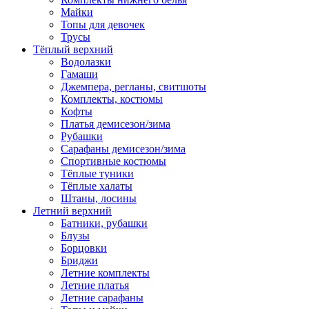
Майки
Топы для девочек
Трусы
Тёплый верхний
Водолазки
Гамаши
Джемпера, регланы, свитшоты
Комплекты, костюмы
Кофты
Платья демисезон/зима
Рубашки
Сарафаны демисезон/зима
Спортивные костюмы
Тёплые туники
Тёплые халаты
Штаны, лосины
Летний верхний
Батники, рубашки
Блузы
Борцовки
Бриджи
Летние комплекты
Летние платья
Летние сарафаны