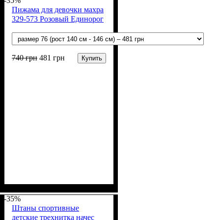
-35%
Пижама для девочки махра
329-573 Розовый Единорог
740
грн
481
грн
Купить
Пол
Материал
Полотно
Цвет
: Девочка, Мальчик
: Розовый
: Махра (100% п/э)
: Полиэстер
-35%
Штаны спортивные
детские трехнитка начес