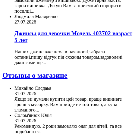
Замовили джемпер з вишивкою. Дуже гарна якість,
гарна вишивка. Дякую Вам за приємний сюрприз в
посилці....
Людмила Маляренко
27.07.2026
Джинсы для девочки Модель 403702 возраст
5 лет
Наших джинс вже нема в наявності,забрала
останні,пишу відгук під схожим товаром,задоволені
джинсами ще...
Отзывы о магазине
Михайло Слсдаьа
31.07.2026
Якщо ви думали купити цей товар, краще викиньте
гроші в мусорку. Вам прийде не той товар, а купа
зламаного...
Солом'янюк Юлія
31.07.2026
Рекомендую. 2 роки замовляю одяг для дітей, та все
подобається.