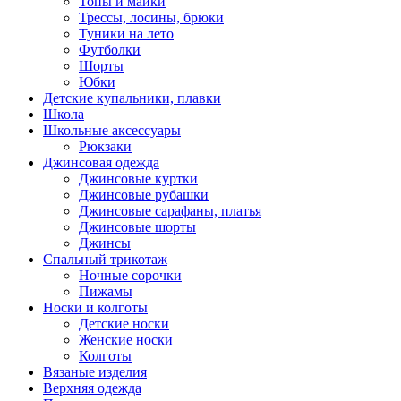
Топы и майки
Трессы, лосины, брюки
Туники на лето
Футболки
Шорты
Юбки
Детские купальники, плавки
Школа
Школьные аксессуары
Рюкзаки
Джинсовая одежда
Джинсовые куртки
Джинсовые рубашки
Джинсовые сарафаны, платья
Джинсовые шорты
Джинсы
Спальный трикотаж
Ночные сорочки
Пижамы
Носки и колготы
Детские носки
Женские носки
Колготы
Вязаные изделия
Верхняя одежда