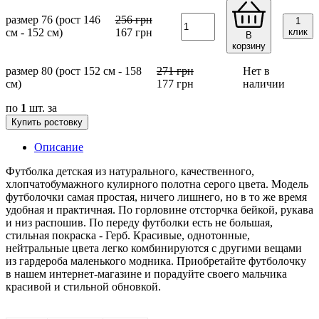
размер 76 (рост 146
256
грн
1
см - 152 см)
167
грн
клик
В
корзину
размер 80 (рост 152 см - 158
271
грн
Нет в
см)
177
грн
наличии
по
1
шт. за
Купить ростовку
Описание
Футболка детская из натурального, качественного,
хлопчатобумажного кулирного полотна серого цвета. Модель
футболочки самая простая, ничего лишнего, но в то же время
удобная и практичная. По горловине отсторчка бейкой, рукава
и низ распошив. По переду футболки есть не большая,
стильная покраска - Герб. Красивые, однотонные,
нейтральные цвета легко комбинируются с другими вещами
из гардероба маленького модника. Приобретайте футболочку
в нашем интернет-магазине и порадуйте своего мальчика
красивой и стильной обновкой.