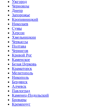
Ужгород
Черновцы
Днепр
Запорожье
Кропивницкий
Николаев
Сумы
Херсон
Хмельницкии
Черкассы
Полтава
Чернигов
Кривой Рог
Каменское
Белая Церковь
Краматорск
Мелитополь
Никополь
Бердянск
Алчевск
Павлоград
Каменец-Подольский
Бровары
Кременчуг