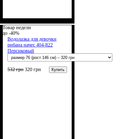
Пол
Материал
Полотно
Цвет
: Девочка, Мальчик
: Синий
: Неософт (65%
: Хлопок,
Полиэстер
хлопок, 35% п/э)
Товар недели
-40%
Водолазка для девочки
рибана начес 404-822
Персиковый
532
грн
320
грн
Купить