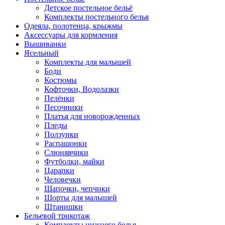
Детское постельное бельё
Комплекты постельного белья
Одеяла, полотенца, крыжмы
Аксессуары для кормления
Вышиванки
Ясельный
Комплекты для малышей
Боди
Костюмы
Кофточки, Водолазки
Пелёнки
Песочники
Платья для новорожденных
Пледы
Ползунки
Распашонки
Слюнявчики
Футболки, майки
Царапки
Человечки
Шапочки, чепчики
Шорты для малышей
Штанишки
Бельевой трикотаж
Комплекты нижнего белья