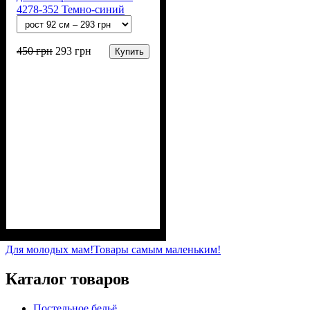
4278-352 Темно-синий
450
грн
293
грн
Купить
Пол
Материал
Полотно
Цвет
: Девочка, Мальчик
: Синий
: 3-х нитка
: Хлопок,
Полиэстер
начесная (80% х/б, 20% п/э)
Для молодых мам!
Товары самым маленьким!
Каталог товаров
Постельное бельё