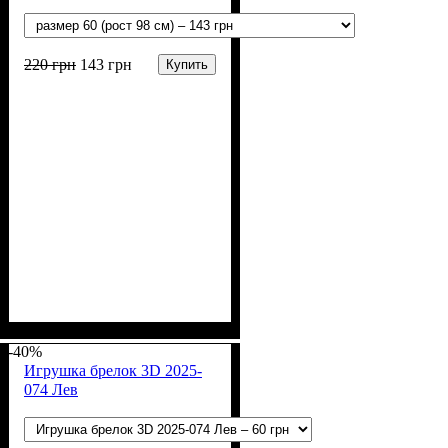
220
грн
143
грн
Купить
Пол
Материал
Полотно
Цвет
: Девочка, Мальчик
: Бежевый
: Рубчик (94% х/б,
: Хлопок, Лайкра
6% лайкра)
-40%
Игрушка брелок 3D 2025-
074 Лев