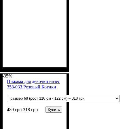
Пол
Материал
Полотно
Цвет
: Девочка
: Серый
: Трикотаж на меху
: Коттон,
Спандекс, Эластан
(97%-полиэстер, 3%-
-35%
эластан)
Пижама для девочки начес
358-033 Розовый Котики
489
грн
318
грн
Купить