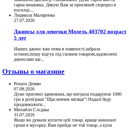
гарна вишивка. Дякую Вам за приємний сюрприз в
посилці....
Людмила Маляренко
27.07.2026
Джинсы для девочки Модель 403702 возраст
5 лет
Наших джинс вже нема в наявності,забрала
останні,пишу відгук під схожим товаром,задоволені
джинсами ще...
Отзывы о магазине
Рената Демян
07.08.2026
Дуже приємно здивована, що виграла подарунок 1000
грн в розіграші "Щасливчик місяця"! Надалі буду
продовжувати...
Михайло Слсдаьа
31.07.2026
Якщо ви думали купити цей товар, краще викиньте
гроші в мусорку. Вам прийде не той товар, а купа