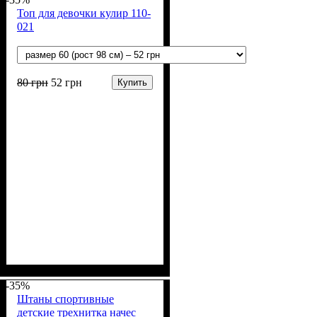
Топ для девочки кулир 110-
021
80
грн
52
грн
Купить
Пол
Материал
Полотно
Цвет
: Девочка
: Белый
: Кулир (100% х/б)
: Хлопок
-35%
Штаны спортивные
детские трехнитка начес