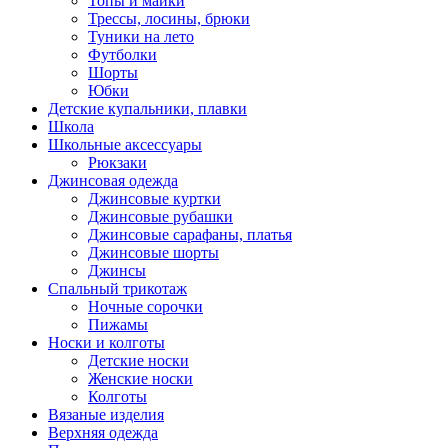
Топы и майки
Трессы, лосины, брюки
Туники на лето
Футболки
Шорты
Юбки
Детские купальники, плавки
Школа
Школьные аксессуары
Рюкзаки
Джинсовая одежда
Джинсовые куртки
Джинсовые рубашки
Джинсовые сарафаны, платья
Джинсовые шорты
Джинсы
Спальный трикотаж
Ночные сорочки
Пижамы
Носки и колготы
Детские носки
Женские носки
Колготы
Вязаные изделия
Верхняя одежда