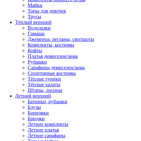
Майки
Топы для девочек
Трусы
Тёплый верхний
Водолазки
Гамаши
Джемпера, регланы, свитшоты
Комплекты, костюмы
Кофты
Платья демисезон/зима
Рубашки
Сарафаны демисезон/зима
Спортивные костюмы
Тёплые туники
Тёплые халаты
Штаны, лосины
Летний верхний
Батники, рубашки
Блузы
Борцовки
Бриджи
Летние комплекты
Летние платья
Летние сарафаны