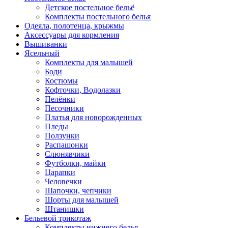
Детское постельное бельё
Комплекты постельного белья
Одеяла, полотенца, крыжмы
Аксессуары для кормления
Вышиванки
Ясельный
Комплекты для малышей
Боди
Костюмы
Кофточки, Водолазки
Пелёнки
Песочники
Платья для новорожденных
Пледы
Ползунки
Распашонки
Слюнявчики
Футболки, майки
Царапки
Человечки
Шапочки, чепчики
Шорты для малышей
Штанишки
Бельевой трикотаж
Комплекты нижнего белья