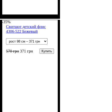
Пол
Материал
Полотно
Цвет
: Девочка
: Синий
: Флис (100% п/э)
: Полиэстер
-35%
Свитшот детский флис
4306-522 Бежевый
570
грн
371
грн
Купить