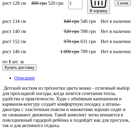
рост 128 см
800
грн
520
грн
1 клик
В корзину
рост 134 см
840
грн
546
грн
Нет в наличии
рост 140 см
920
грн
598
грн
Нет в наличии
рост 152 см
970
грн
631
грн
Нет в наличии
рост 146 см
1 090
грн
709
грн
Нет в наличии
по
1
шт. за
Купить ростовку
Описание
Детский костюм из трёхнитки цвета мокко - отличный выбор
для прохладной погоды, когда хочется сочетания тепла,
удобства и практичности. Худи с объёмным капюшоном и
карманом-кенгуру создаёт комфортную посадку, а штаны-
джогеры с эластичным поясом и манжетами хорошо сидят и
не сковывают движения. Такой комплект легко впишется в
повседневный гардероб ребёнка и подойдёт как для прогулок,
так и для активного отдыха.