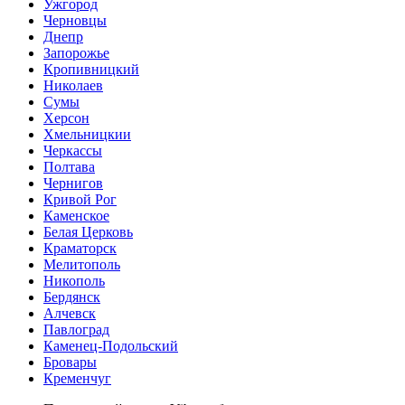
Ужгород
Черновцы
Днепр
Запорожье
Кропивницкий
Николаев
Сумы
Херсон
Хмельницкии
Черкассы
Полтава
Чернигов
Кривой Рог
Каменское
Белая Церковь
Краматорск
Мелитополь
Никополь
Бердянск
Алчевск
Павлоград
Каменец-Подольский
Бровары
Кременчуг