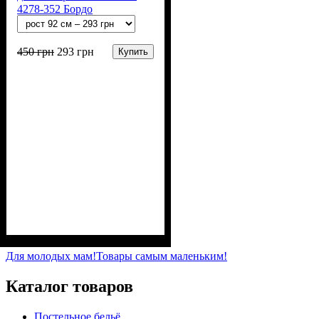
4278-352 Бордо
450
грн
293
грн
Купить
Пол
Материал
Полотно
Цвет
: Девочка, Мальчик
: Бордовый
: 3-х нитка
: Хлопок,
Полиэстер
начесная (80% х/б, 20% п/э)
Для молодых мам!
Товары самым маленьким!
Каталог товаров
Постельное бельё