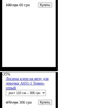
100
грн
60
грн
Купить
Пол
Цвет
: Девочка, Мальчик
: Желтый, Бежевый,
Белый, Коричневый,
-35%
Оранжевый, Розовый,
Лосины клеш на меху для
Синий, Фиолетовый,
девочки А651-1 Темно-
Чёрный
серый
470
грн
306
грн
Купить