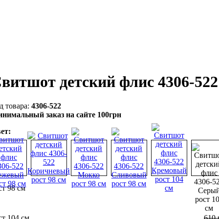
витшот детский флис 4306-52
4306-522
нимальный заказ на сайте 100грн
ет:
ст 98 см
ст 104 см
610