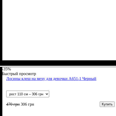
Пол
Материал
Полотно
Цвет
: Девочка, Мальчик
: Серый
: Начёс (100% х/б)
: Хлопок
-35%
Быстрый просмотр
Лосины клеш на меху для девочки А651-1 Черный
470
грн
306
грн
Купить