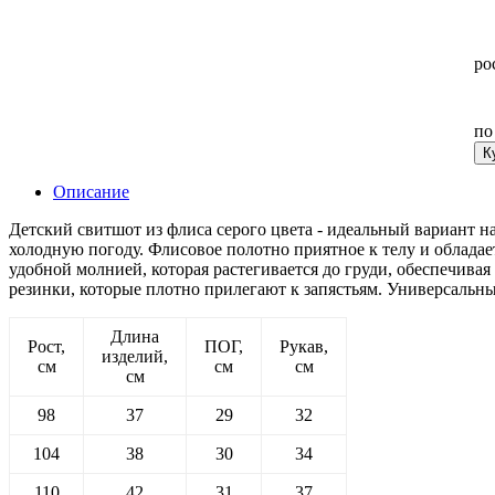
ро
п
К
Описание
Детский свитшот из флиса серого цвета - идеальный вариант на
холодную погоду. Флисовое полотно приятное к телу и облада
удобной молнией, которая растегивается до груди, обеспечивая
резинки, которые плотно прилегают к запястьям. Универсальны
Длина
Рост,
ПОГ,
Рукав,
изделий,
см
см
см
см
98
37
29
32
104
38
30
34
110
42
31
37