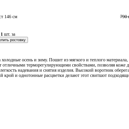
ст 146 см
790
о
1
шт. за
упить ростовку
 холодные осень и зиму. Пошит из мягкого и теплого материала,
ет отличными терморегулирующими свойствами, позволяя коже д
 легкость надевания и снятия изделия. Высокий воротник оберег
й крой и однотонные расцветки делают этот свитшот подходящим