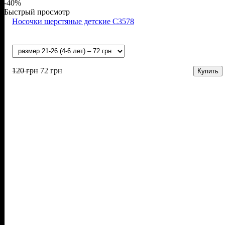
-40%
Быстрый просмотр
Носочки шерстяные детские С3578
120
грн
72
грн
Купить