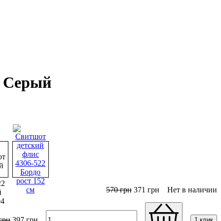
2 Серый
570
грн
371
грн
Нет в наличии
грн
397
грн
1 клик