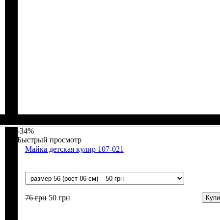
Пол
Материал
Полотно
Цвет
: Девочка, Мальчик
: Молочный
: Флис (100% п/э)
: Полиэстер
-34%
Быстрый просмотр
Майка детская кулир 107-021
76
грн
50
грн
Купи