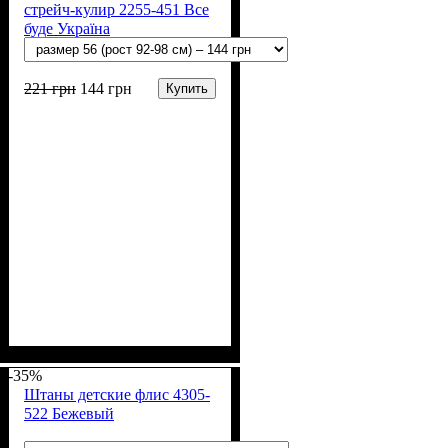
стрейч-кулир 2255-451 Все
буде Україна
221
грн
144
грн
Купить
Пол
Материал
Полотно
Цвет
: Девочка
: Белый
: Стрейч-кулир
: Хлопок
(94% х/б, 6% лайкра)
-35%
Штаны детские флис 4305-
522 Бежевый