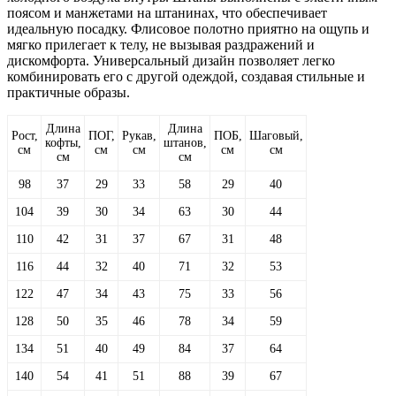
поясом и манжетами на штанинах, что обеспечивает
идеальную посадку. Флисовое полотно приятно на ощупь и
мягко прилегает к телу, не вызывая раздражений и
дискомфорта. Универсальный дизайн позволяет легко
комбинировать его с другой одеждой, создавая стильные и
практичные образы.
Длина
Длина
Рост,
ПОГ,
Рукав,
ПОБ,
Шаговый,
кофты,
штанов,
см
см
см
см
см
см
см
98
37
29
33
58
29
40
104
39
30
34
63
30
44
110
42
31
37
67
31
48
116
44
32
40
71
32
53
122
47
34
43
75
33
56
128
50
35
46
78
34
59
134
51
40
49
84
37
64
140
54
41
51
88
39
67