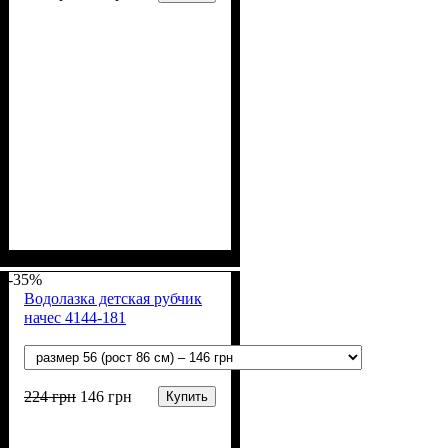
Пол
Материал
Полотно
Цвет
: Девочка, Мальчик
: Бежевый
: Рубчик начёс (94%
: Хлопок, Лайкра
х/б, 6% лайкра)
-35%
Водолазка детская рубчик
начес 4144-181
224
грн
146
грн
Купить