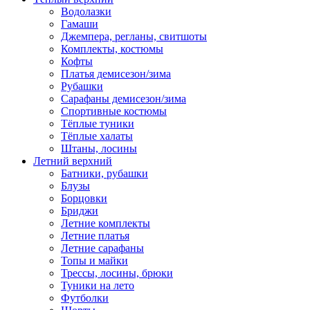
Водолазки
Гамаши
Джемпера, регланы, свитшоты
Комплекты, костюмы
Кофты
Платья демисезон/зима
Рубашки
Сарафаны демисезон/зима
Спортивные костюмы
Тёплые туники
Тёплые халаты
Штаны, лосины
Летний верхний
Батники, рубашки
Блузы
Борцовки
Бриджи
Летние комплекты
Летние платья
Летние сарафаны
Топы и майки
Трессы, лосины, брюки
Туники на лето
Футболки