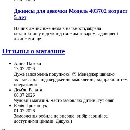
Джинсы для девочки Модель 403702 возраст
5 лет
Наших джинс вже нема в наявності,забрала
останні,пишу відгук під схожим товаром,задоволені
джинсами ще...
Отзывы о магазине
Аліна Патока
13.07.2026
Дуже задоволена покупкою! 😊 Менеджер швидко
зв’язався для підтвердження замовлення, відправили теж
оперативно....
Дем'ян Рената
08.07.2026
Чудовий магазин. Часто замовляю дитині тут одяг
Юлія Прокопчук
01.07.2026
Замовлення робила не вперше, вибір гарний за
доступними цінами. Дякую!)