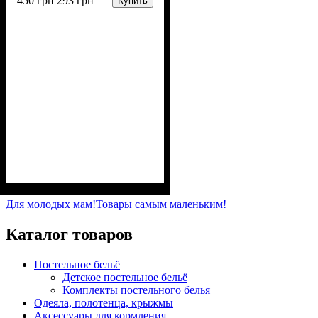
450
грн
293
грн
Купить
Пол
Материал
Полотно
Цвет
: Девочка, Мальчик
: Серый
: 3-х нитка
: Хлопок,
Полиэстер
начесная (80% х/б, 20% п/э)
Для молодых мам!
Товары самым маленьким!
Каталог товаров
Постельное бельё
Детское постельное бельё
Комплекты постельного белья
Одеяла, полотенца, крыжмы
Аксессуары для кормления