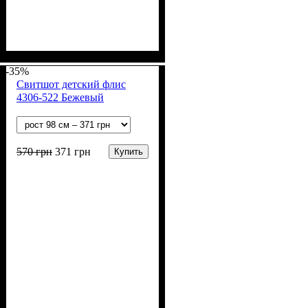
Пол
Материал
Полотно
Цвет
: Девочка, Мальчик
: Красный
: Стрейч-кулир
: Хлопок, Лайкра
(94% х/б, 6% лайкра)
-35%
Свитшот детский флис
4306-522 Бежевый
570
грн
371
грн
Купить