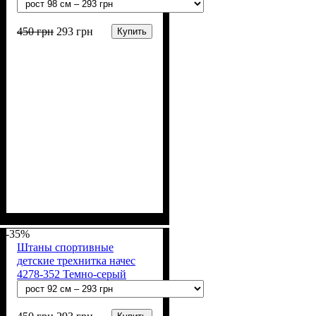
450
грн
293
грн
Купить
Пол
Материал
Полотно
Цвет
: Девочка, Мальчик
: Бежевый
: Флис (100% п/э)
: Полиэстер
-35%
Штаны спортивные
детские трехнитка начес
4278-352 Темно-серый