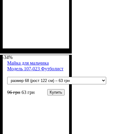
Пол
Материал
Полотно
Цвет
: Девочка, Мальчик
: Изумрудный
: Начёс (100% х/б)
: Хлопок
-34%
Майка для мальчика
Модель 107-023 Футболист
96
грн
63
грн
Купить