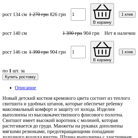
рост 134 см
1 270
грн
826
грн
1 клик
В корзину
рост 140 см
1 390
грн
904
грн
Нет в наличии
рост 146 см
1 390
грн
904
грн
1 клик
В корзину
по
1
шт. за
Купить ростовку
Описание
Новый детский костюм кремового цвета состоит из теплого
свитшота и удобных штанов, которые обеспечат ребенку
максимальный комфорт и защиту от холода. Изделия
выполнены из высококачественного флисового полотна.
Свитшот имеет высокий воротник с молнией, которая
растегивается до груди. Манжеты на рукавах дополнены
мягкими резинками, предотвращающими попадание
холодного воздуха внутрь. Штаны выполнены с эластичным