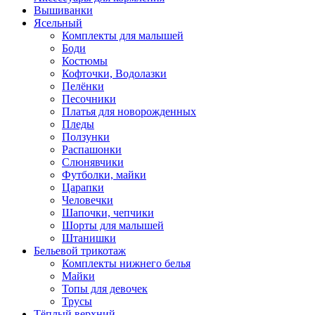
Вышиванки
Ясельный
Комплекты для малышей
Боди
Костюмы
Кофточки, Водолазки
Пелёнки
Песочники
Платья для новорожденных
Пледы
Ползунки
Распашонки
Слюнявчики
Футболки, майки
Царапки
Человечки
Шапочки, чепчики
Шорты для малышей
Штанишки
Бельевой трикотаж
Комплекты нижнего белья
Майки
Топы для девочек
Трусы
Тёплый верхний