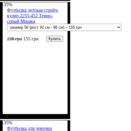
Полиэстер
начесная (80% х/б, 20% п/э)
-35%
Футболка детская стрейч-
кулир 2255-452 Темно-
серый Мишка
238
грн
155
грн
Купить
Пол
Материал
Полотно
Цвет
: Девочка, Мальчик
: Серый
: Стрейч-кулир
: Хлопок, Лайкра
(94% х/б, 6% лайкра)
-35%
Футболка для девочки