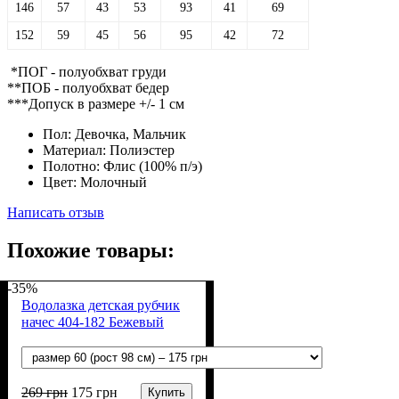
146
57
43
53
93
41
69
152
59
45
56
95
42
72
*ПОГ - полуобхват груди
**ПОБ - полуобхват бедер
***Допуск в размере +/- 1 см
Пол:
Девочка, Мальчик
Материал:
Полиэстер
Полотно:
Флис (100% п/э)
Цвет:
Молочный
Написать отзыв
Похожие товары:
-35%
Водолазка детская рубчик
начес 404-182 Бежевый
269
грн
175
грн
Купить