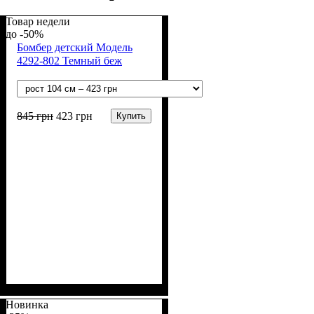
Товар недели
-50%
Бомбер детский Модель
4292-802 Темный беж
845
грн
423
грн
Купить
Пол
Материал
Полотно
Цвет
: Девочка, Мальчик
: Бежевый
: Неософт (65%
: Хлопок,
Полиэстер
хлопок, 35% п/э)
Новинка