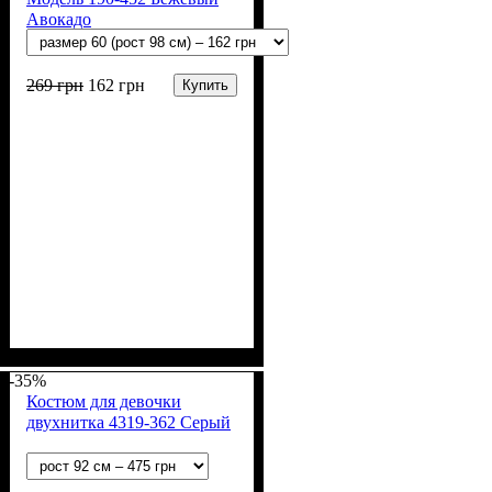
Авокадо
269
грн
162
грн
Купить
Пол
Материал
Полотно
Цвет
: Девочка
: Бежевый
: Стрейч-кулир
: Хлопок, Лайкра
(94% х/б, 6% лайкра)
-35%
Костюм для девочки
двухнитка 4319-362 Серый