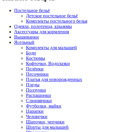
Постельное бельё
Детское постельное бельё
Комплекты постельного белья
Одеяла, полотенца, крыжмы
Аксессуары для кормления
Вышиванки
Ясельный
Комплекты для малышей
Боди
Костюмы
Кофточки, Водолазки
Пелёнки
Песочники
Платья для новорожденных
Пледы
Ползунки
Распашонки
Слюнявчики
Футболки, майки
Царапки
Человечки
Шапочки, чепчики
Шорты для малышей