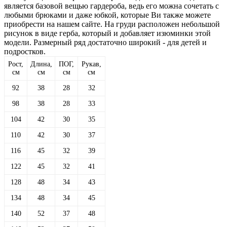
является базовой вещью гардероба, ведь его можна сочетать с
любыми брюками и даже юбкой, которые Ви также можете
приобрести на нашем сайте. На груди расположен небольшой
рисунок в виде герба, который и добавляет изюминки этой
модели. Размерный ряд достаточно широкий - для детей и
подростков.
Рост,
Длина,
ПОГ,
Рукав,
см
см
см
см
92
38
28
32
98
38
28
33
104
42
30
35
110
42
30
37
116
45
32
39
122
45
32
41
128
48
34
43
134
48
34
45
140
52
37
48