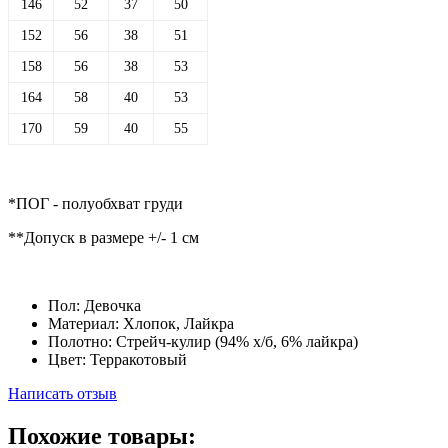
146
52
37
50
152
56
38
51
158
56
38
53
164
58
40
53
170
59
40
55
*ПОГ - полуобхват груди
**Допуск в размере +/- 1 см
Пол:
Девочка
Материал:
Хлопок, Лайкра
Полотно:
Стрейч-кулир (94% х/б, 6% лайкра)
Цвет:
Терракотовый
Написать отзыв
Похожие товары: