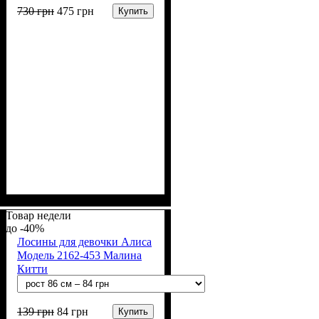
730
грн
475
грн
Купить
Пол
Материал
Полотно
Цвет
: Девочка
: Серый
: 2-х нитка (94% х/
: Хлопок, Лайкра
б, 6% лайкра)
Товар недели
-40%
Лосины для девочки Алиса
Модель 2162-453 Малина
Китти
139
грн
84
грн
Купить