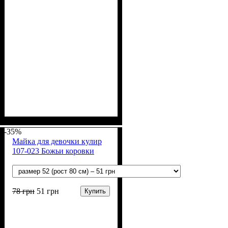
Пол
Материал
Полотно
Цвет
: Девочка
: Розовый
: Стрейч-кулир
: Хлопок, Лайкра
(94% х/б, 6% лайкра)
-35%
Майка для девочки кулир
107-023 Божьи коровки
78
грн
51
грн
Купить