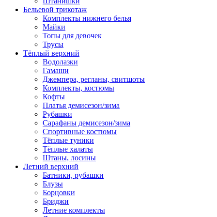
Штанишки
Бельевой трикотаж
Комплекты нижнего белья
Майки
Топы для девочек
Трусы
Тёплый верхний
Водолазки
Гамаши
Джемпера, регланы, свитшоты
Комплекты, костюмы
Кофты
Платья демисезон/зима
Рубашки
Сарафаны демисезон/зима
Спортивные костюмы
Тёплые туники
Тёплые халаты
Штаны, лосины
Летний верхний
Батники, рубашки
Блузы
Борцовки
Бриджи
Летние комплекты