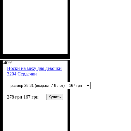
Пол
Материал
Полотно
Цвет
: Девочка
: Белый
: Кулир (100% х/б)
: Хлопок
-40%
Носки на меху для девочки
3204 Сердечки
278
грн
167
грн
Купить