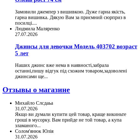
Замовили джемпер з вишивкою. Дуже гарна якість,
гарна вишивка. Дякую Вам за приємний сюрприз в
посилці....
Людмила Маляренко
27.07.2026
Джинсы для девочки Модель 403702 возраст
5 лет
Наших джинс вже нема в наявності,забрала
останні,пишу відгук під схожим товаром,задоволені
джинсами ще...
Отзывы о магазине
Михайло Слсдаьа
31.07.2026
Якщо ви думали купити цей товар, краще викиньте
гроші в мусорку. Вам прийде не той товар, а купа
зламаного...
Солом'янюк Юлія
31.07.2026