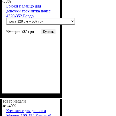
-35%
Брюки палаццо для
девочки трехнитка начес
4320-352 Бордо
780
грн
507
грн
Купить
Пол
Материал
Полотно
Цвет
: Девочка
: Бордовый
: 3-х нитка
: Хлопок,
Полиэстер
начесная (80% х/б, 20% п/э)
Товар недели
-40%
Комплект для девочки
Модель 190-452 Бежевый