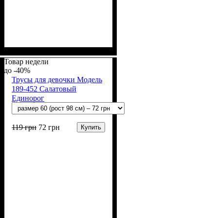
Пол
Материал
Полотно
Цвет
: Девочка
: Пудра, Чёрный
: 2-х нитка (94% х/
: Хлопок, Эластан
б, 6% лайкра)
Товар недели
-40%
Трусы для девочки Модель
189-452 Салатовый
Единорог
119
грн
72
грн
Купить