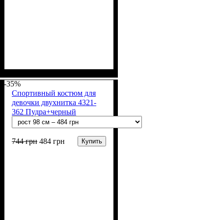
Пол
Материал
: Девочка
: Полиамид,
Полиэстер, Эластан
-35%
Спортивный костюм для
девочки двухнитка 4321-
362 Пудра+черный
744
грн
484
грн
Купить