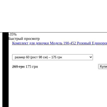
-35%
Быстрый просмотр
Комплект для девочки Модель 190-452 Розовый Единоро
269
грн
175
грн
Купи