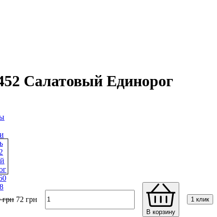
-452 Салатовый Единорог
9
грн
72
грн
1 клик
В корзину