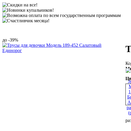
-39%
Т
Ми
Цв
ра