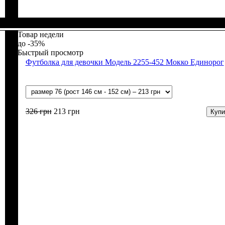
Пол
Материал
: Девочка, Мальчик
: Полиамид, Хлопок, Эластан
Товар недели
-35%
Быстрый просмотр
Футболка для девочки Модель 2255-452 Мокко Единорог
326
грн
213
грн
Купи