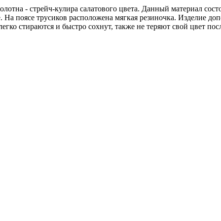
лотна - стрейч-кулира салатового цвета. Данный материал состо
е. На поясе трусиков расположена мягкая резиночка. Изделие до
егко стираются и быстро сохнут, также не теряют свой цвет по