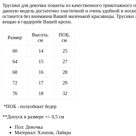
Трусики для девочки пошиты из качественного трикотажного по
данную модель достаточно эластичной и очень удобной в носк
останется без внимания Вашей маленькой красавицы. Трусики л
вещью в гардеробе Вашей крохи.
Высота,
ПОБ,
Размер
см
см
60
14
25
64
15
27
68
16
28
72
17
29
76
18
32
*ПОБ - полуобхват бедер
**Допуск в размере +/- 0,5 см
Пол:
Девочка
Материал:
Хлопок, Лайкра