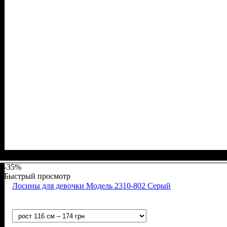
Пол
Материал
Полотно
Цвет
: Девочка
: Желтый
: Стрейч-кулир (94% х/б, 6% лайкра)
: Хлопок, Эластан
-35%
Быстрый просмотр
Лосины для девочки Модель 2310-802 Серый