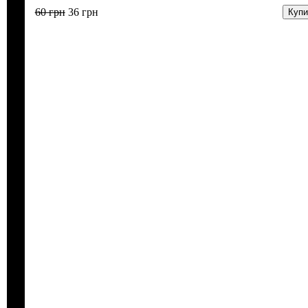
60
грн
36
грн
Купи