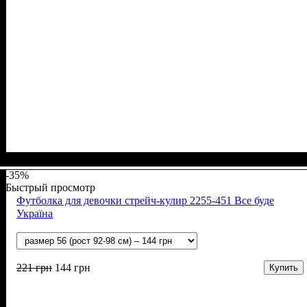
Пол
Материал
Полотно
Цвет
: Девочка
: Розовый
: Интерлок (100% х/б)
: Хлопок
-35%
Быстрый просмотр
Футболка для девочки стрейч-кулир 2255-451 Все буде
Україна
221
грн
144
грн
Купить