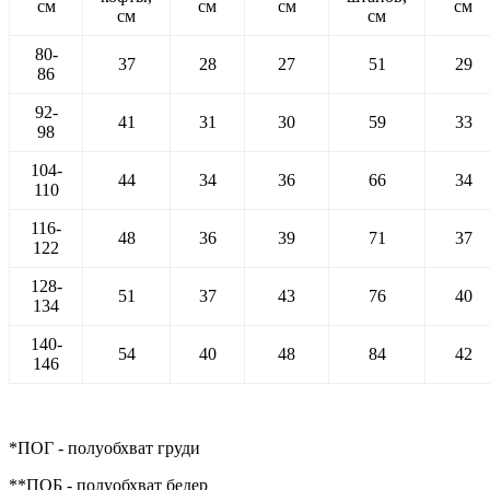
см
см
см
см
см
см
80-
37
28
27
51
29
86
92-
41
31
30
59
33
98
104-
44
34
36
66
34
110
116-
48
36
39
71
37
122
128-
51
37
43
76
40
134
140-
54
40
48
84
42
146
*ПОГ - полуобхват груди
**ПОБ - полуобхват бедер