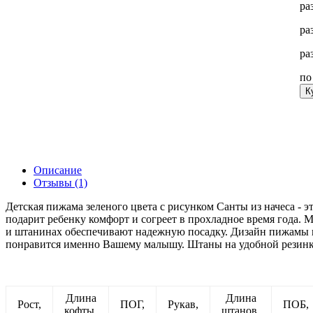
ра
ра
ра
п
К
Описание
Отзывы (1)
Детская пижама зеленого цвета с рисунком Санты из начеса - 
подарит ребенку комфорт и согреет в прохладное время года. 
и штанинах обеспечивают надежную посадку. Дизайн пижамы в
понравится именно Вашему малышу. Штаны на удобной резинке
Длина
Длина
Рост,
ПОГ,
Рукав,
ПОБ,
кофты,
штанов,