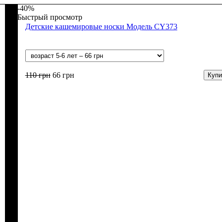
-40%
Быстрый просмотр
Детские кашемировые носки Модель CY373
110
грн
66
грн
Купи