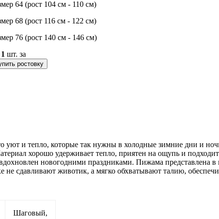
змер 64 (рост 104 см - 110 см)
змер 68 (рост 116 см - 122 см)
змер 76 (рост 140 см - 146 см)
о
1
шт. за
упить ростовку
это уют и тепло, которые так нужны в холодные зимние дни и но
Материал хорошо удерживает тепло, приятен на ощупь и подходи
дохновлен новогодними праздниками. Пижама представлена в не
 не сдавливают животик, а мягко обхватывают талию, обеспеч
Шаговый,