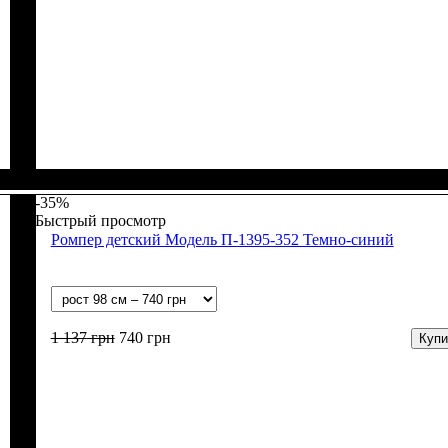
Пол
Материал
Цвет
: Девочка, Мальчик
: Молочный, Чёрный
: Полиамид, Лайкра, Кашемир
-35%
Быстрый просмотр
Ромпер детский Модель П-1395-352 Темно-синий
1 137
грн
740
грн
Купи