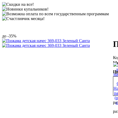
-35%
П
Ми
Цв
ра
ра