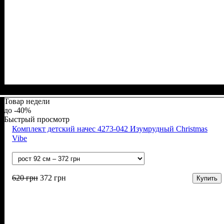
Пол
Материал
Полотно
Цвет
: Девочка, Мальчик
: Чёрный
: 2-х нитка (94% х/б, 6% лайкра)
: Хлопок, Лайкра
Товар недели
-40%
Быстрый просмотр
Комплект детский начес 4273-042 Изумрудный Christmas
Vibe
620
грн
372
грн
Купить