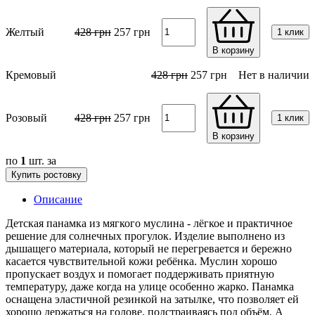
Желтый
428
грн
257
грн
1 клик
В корзину
Кремовый
428
грн
257
грн
Нет в наличии
Розовый
428
грн
257
грн
1 клик
В корзину
по
1
шт. за
Купить ростовку
Описание
Детская панамка из мягкого муслина - лёгкое и практичное
решение для солнечных прогулок. Изделие выполнено из
дышащего материала, который не перегревается и бережно
касается чувствительной кожи ребёнка. Муслин хорошо
пропускает воздух и помогает поддерживать приятную
температуру, даже когда на улице особенно жарко. Панамка
оснащена эластичной резинкой на затылке, что позволяет ей
хорошо держаться на голове, подстраиваясь под объём. А