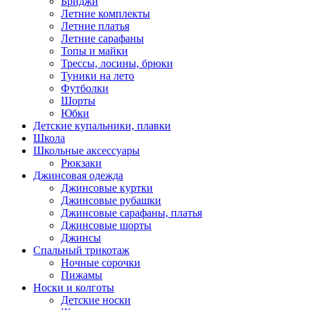
Бриджи
Летние комплекты
Летние платья
Летние сарафаны
Топы и майки
Трессы, лосины, брюки
Туники на лето
Футболки
Шорты
Юбки
Детские купальники, плавки
Школа
Школьные аксессуары
Рюкзаки
Джинсовая одежда
Джинсовые куртки
Джинсовые рубашки
Джинсовые сарафаны, платья
Джинсовые шорты
Джинсы
Спальный трикотаж
Ночные сорочки
Пижамы
Носки и колготы
Детские носки