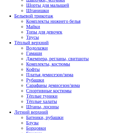
Шорты для малышей
Штанишки
Бельевой трикотаж
Комплекты нижнего белья
Майки
Топы для девочек
Трусы
Тёплый верхний
Водолазки
Гамаши
Джемпера, регланы, свитшоты
Комплекты, костюмы
Кофты
Платья демисезон/зима
Рубашки
Сарафаны демисезон/зима
Спортивные костюмы
Тёплые туники
Тёплые халаты
Штаны, лосины
Летний верхний
Батники, рубашки
Блузы
Борцовки