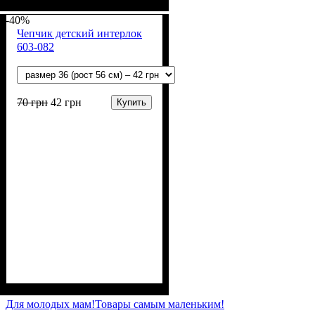
Пол
Материал
Полотно
Цвет
: Мальчик
: Голубой
: Кулир (100% х/б)
: Хлопок
-40%
Чепчик детский интерлок
603-082
70
грн
42
грн
Купить
Пол
Материал
Полотно
Цвет
: Мальчик, Девочка
: Коралловый, Розовый
: Интерлок (100%
: Хлопок
х/б)
Для молодых мам!
Товары самым маленьким!