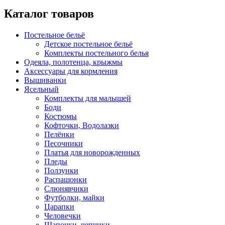
Каталог товаров
Постельное бельё
Детское постельное бельё
Комплекты постельного белья
Одеяла, полотенца, крыжмы
Аксессуары для кормления
Вышиванки
Ясельный
Комплекты для малышей
Боди
Костюмы
Кофточки, Водолазки
Пелёнки
Песочники
Платья для новорожденных
Пледы
Ползунки
Распашонки
Слюнявчики
Футболки, майки
Царапки
Человечки
Шапочки, чепчики