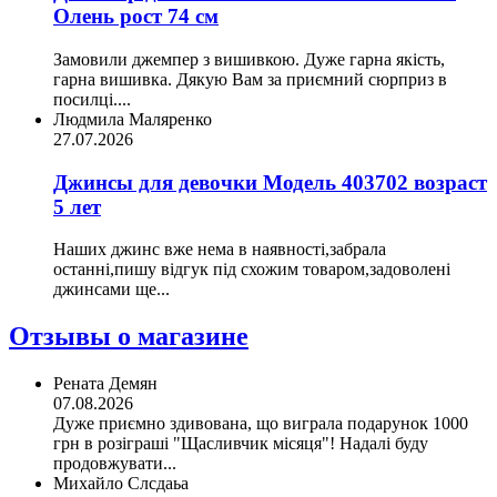
Олень рост 74 см
Замовили джемпер з вишивкою. Дуже гарна якість,
гарна вишивка. Дякую Вам за приємний сюрприз в
посилці....
Людмила Маляренко
27.07.2026
Джинсы для девочки Модель 403702 возраст
5 лет
Наших джинс вже нема в наявності,забрала
останні,пишу відгук під схожим товаром,задоволені
джинсами ще...
Отзывы о магазине
Рената Демян
07.08.2026
Дуже приємно здивована, що виграла подарунок 1000
грн в розіграші "Щасливчик місяця"! Надалі буду
продовжувати...
Михайло Слсдаьа