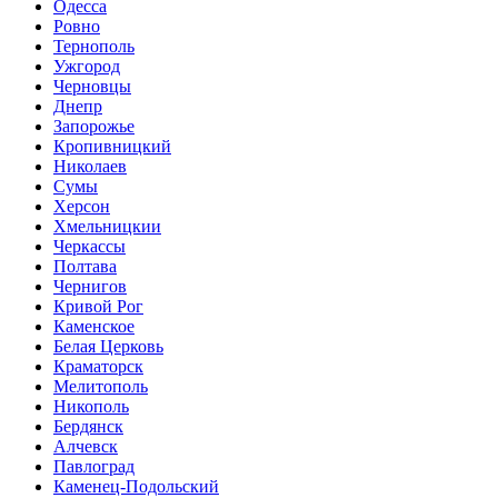
Одесса
Ровно
Тернополь
Ужгород
Черновцы
Днепр
Запорожье
Кропивницкий
Николаев
Сумы
Херсон
Хмельницкии
Черкассы
Полтава
Чернигов
Кривой Рог
Каменское
Белая Церковь
Краматорск
Мелитополь
Никополь
Бердянск
Алчевск
Павлоград
Каменец-Подольский