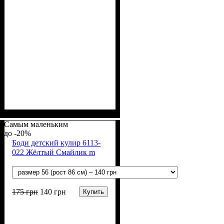
Пол
Материал
Полотно
Цвет
: Мальчик, Девочка
: Белый
: Интерлок рапорт
: Хлопок
(100% х/б)
Самым маленьким
-20%
Боди детский кулир 6113-
022 Жёлтый Смайлик m
175
грн
140
грн
Купить