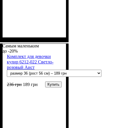
Пол
Материал
Полотно
Цвет
: Девочка, Мальчик
: Белый
: Интерлок (100%
: Хлопок
х/б)
Самым маленьким
-20%
Комплект для девочки
кулир 6212-022 Светло-
розовый Аист
236
грн
189
грн
Купить