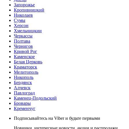
Запорожье
Кропивницкий
Николаев
Сумы
Херсон
Хмельницкии
Черкассы
Полтава
Чернигов
Кривой Рог
Каменское
Белая Церковь
Краматорск
Мелитополь
Никополь
Бердянск
Алчевск
Павлоград
Каменец-Подольский
Бровары
Кременчуг
Подписывайтесь на Viber и будьте первыми
Новинки, интересные новости, акции и распродажи,