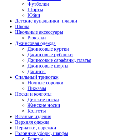
Футболки
Шорты
Юбки
Детские купальники, плавки
Школа
Школьные аксессуары
Рюкзаки
Джинсовая одежда
Джинсовые куртки
Джинсовые рубашки
Джинсовые сарафаны, платья
Джинсовые шорты
Джинсы
Спальный трикотаж
Ночные сорочки
Пижамы
Носки и колготы
Детские носки
Женские носки
Колготы
Вязаные изделия
Верхняя одежда
Перчатки, варежки
Головные уборы, шарфы
Береты