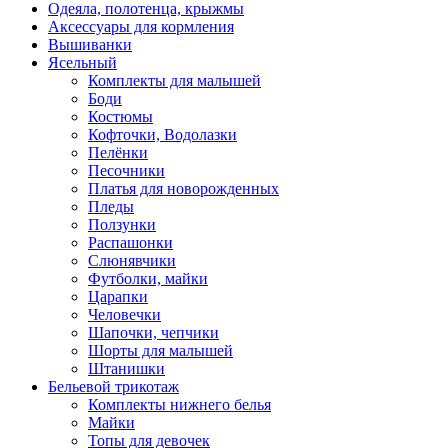
Одеяла, полотенца, крыжмы
Аксессуары для кормления
Вышиванки
Ясельный
Комплекты для малышей
Боди
Костюмы
Кофточки, Водолазки
Пелёнки
Песочники
Платья для новорожденных
Пледы
Ползунки
Распашонки
Слюнявчики
Футболки, майки
Царапки
Человечки
Шапочки, чепчики
Шорты для малышей
Штанишки
Бельевой трикотаж
Комплекты нижнего белья
Майки
Топы для девочек