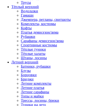
Трусы
Тёплый верхний
Водолазки
Гамаши
Джемпера, регланы, свитшоты
Комплекты, костюмы
Кофты
Платья демисезон/зима
Рубашки
Сарафаны демисезон/зима
Спортивные костюмы
Тёплые туники
Тёплые халаты
Штаны, лосины
Летний верхний
Батники, рубашки
Блузы
Борцовки
Бриджи
Летние комплекты
Летние платья
Летние сарафаны
Топы и майки
Трессы, лосины, брюки
Туники на лето