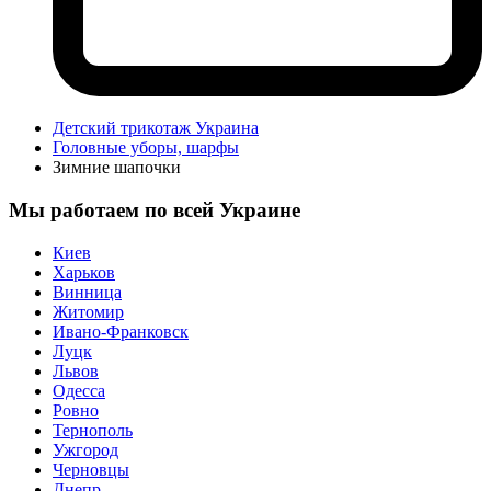
Детский трикотаж Украина
Головные уборы, шарфы
Зимние шапочки
Мы работаем по всей Украине
Киев
Харьков
Винница
Житомир
Ивано-Франковск
Луцк
Львов
Одесса
Ровно
Тернополь
Ужгород
Черновцы
Днепр