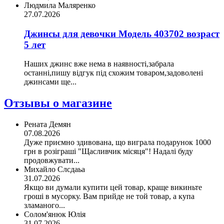
Людмила Маляренко
27.07.2026
Джинсы для девочки Модель 403702 возраст
5 лет
Наших джинс вже нема в наявності,забрала
останні,пишу відгук під схожим товаром,задоволені
джинсами ще...
Отзывы о магазине
Рената Демян
07.08.2026
Дуже приємно здивована, що виграла подарунок 1000
грн в розіграші "Щасливчик місяця"! Надалі буду
продовжувати...
Михайло Слсдаьа
31.07.2026
Якщо ви думали купити цей товар, краще викиньте
гроші в мусорку. Вам прийде не той товар, а купа
зламаного...
Солом'янюк Юлія
31.07.2026