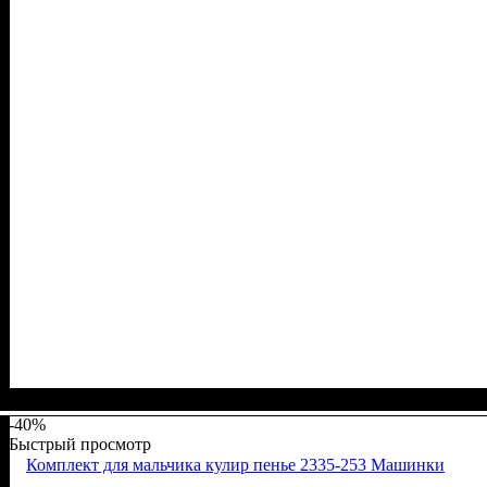
Пол
Материал
Полотно
Цвет
: Девочка, Мальчик
: Серый
: Интерлок жаккард (100% х/б)
: Хлопок
-40%
Быстрый просмотр
Комплект для мальчика кулир пенье 2335-253 Машинки