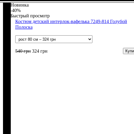
Новинка
-40%
Быстрый просмотр
Костюм детский интерлок-вафелька 7249-814 Голубой
Полоска
540
грн
324
грн
Купи