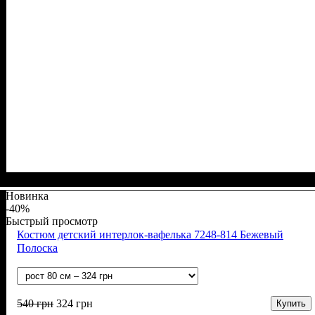
Пол
Материал
Полотно
Цвет
: Девочка, Мальчик
: Молочный, Бежевый
: Интерлок рапорт (100% х/б)
: Хлопок
Новинка
-40%
Быстрый просмотр
Костюм детский интерлок-вафелька 7248-814 Бежевый
Полоска
540
грн
324
грн
Купить