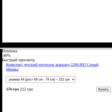
Пол
Материал
Полотно
Цвет
: Девочка, Мальчик
: Молочный, Бежевый
: Интерлок вафелька (100% хлопок)
: Хлопок
Новинка
-40%
Быстрый просмотр
Комплект детский интерлок жаккард 2269-892 Серый
Мишка
370
грн
222
грн
Купить