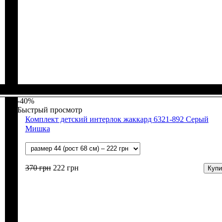
Пол
Материал
Полотно
Цвет
: Девочка, Мальчик
: Голубой, Молочный
: Интерлок вафелька (100% хлопок)
: Хлопок
-40%
Быстрый просмотр
Комплект детский интерлок жаккард 6321-892 Серый
Мишка
370
грн
222
грн
Купи