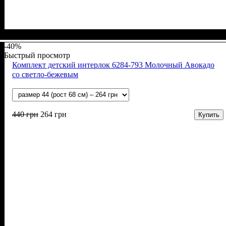
Пол
Материал
Полотно
Цвет
: Девочка, Мальчик
: Молочный, Бежевый
: Интерлок рапорт (100% х/б)
: Хлопок
-40%
Быстрый просмотр
Комплект детский интерлок 6284-793 Молочный Авокадо
со светло-бежевым
440
грн
264
грн
Купить