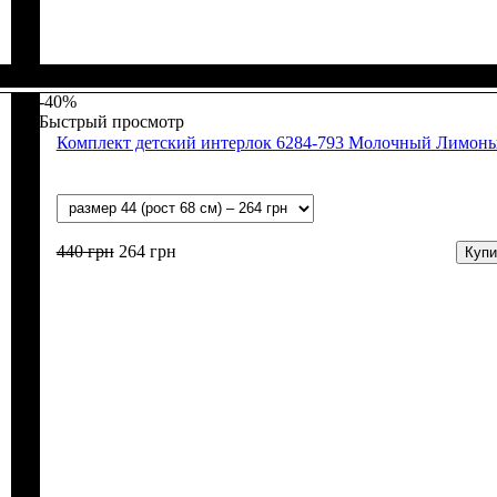
Пол
Материал
Полотно
Цвет
: Девочка, Мальчик
: Молочный, Бежевый
: Интерлок рапорт (100% х/б)
: Хлопок
-40%
Быстрый просмотр
Комплект детский интерлок 6284-793 Молочный Лимон
440
грн
264
грн
Купи