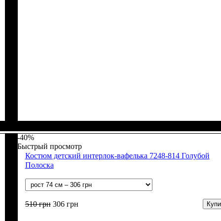
Пол
Материал
Полотно
Цвет
: Девочка, Мальчик
: Молочный, Бежевый
: Интерлок рапорт (100% х/б)
: Хлопок
-40%
Быстрый просмотр
Костюм детский интерлок-вафелька 7248-814 Голубой
Полоска
510
грн
306
грн
Купи