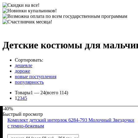
Детские костюмы для мальчи
Сортировать:
дешевле
дороже
новые поступления
популярность
Товары
1 —
24
(всего 114)
1
2
3
4
5
-40%
Быстрый просмотр
Комплект детский интерлок 6284-793 Молочный Звездочки
с темно-бежевым