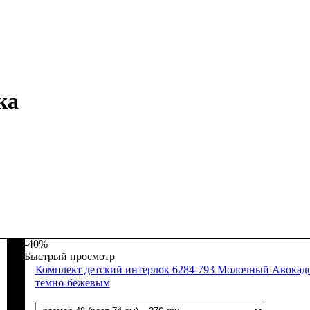
ка
-40%
Быстрый просмотр
Комплект детский интерлок 6284-793 Молочный Авокадо
темно-бежевым