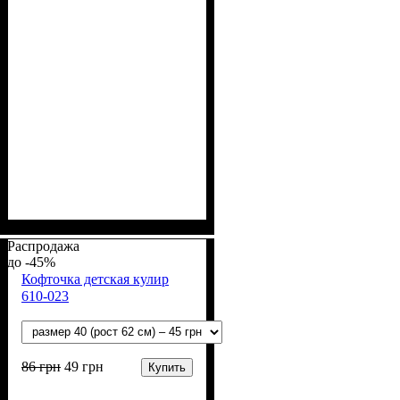
Пол
Материал
Полотно
Цвет
: Мальчик
: Серый
: Интерлок рапорт
: Хлопок
(100% х/б)
Распродажа
-45%
Кофточка детская кулир
610-023
86
грн
49
грн
Купить