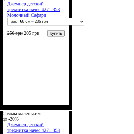
Джемпер детский
трехнитка начес 4271-353
Молочный Сафари
256
грн
205
грн
Купить
Пол
Материал
Полотно
Цвет
: Девочка, Мальчик
: Молочный
: 3-х нитка
: Хлопок,
Полиэстер
начесная (80% х/б, 20% п/э)
Самым маленьким
-20%
Джемпер детский
трехнитка начес 4271-353