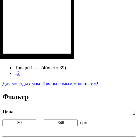
Пол
Материал
Полотно
Цвет
: Девочка, Мальчик
: Зелёный
: 2-х нитка (94% х/
: Хлопок
б, 6% лайкра)
Товары
1 —
24
(всего 39)
1
2
Для молодых мам!
Товары самым маленьким!
Фильтр
Цена
—
грн