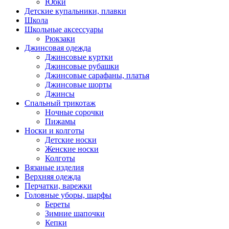
Юбки
Детские купальники, плавки
Школа
Школьные аксессуары
Рюкзаки
Джинсовая одежда
Джинсовые куртки
Джинсовые рубашки
Джинсовые сарафаны, платья
Джинсовые шорты
Джинсы
Спальный трикотаж
Ночные сорочки
Пижамы
Носки и колготы
Детские носки
Женские носки
Колготы
Вязаные изделия
Верхняя одежда
Перчатки, варежки
Головные уборы, шарфы
Береты
Зимние шапочки
Кепки