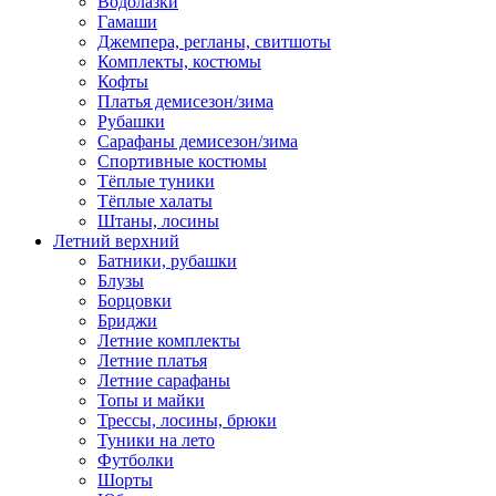
Водолазки
Гамаши
Джемпера, регланы, свитшоты
Комплекты, костюмы
Кофты
Платья демисезон/зима
Рубашки
Сарафаны демисезон/зима
Спортивные костюмы
Тёплые туники
Тёплые халаты
Штаны, лосины
Летний верхний
Батники, рубашки
Блузы
Борцовки
Бриджи
Летние комплекты
Летние платья
Летние сарафаны
Топы и майки
Трессы, лосины, брюки
Туники на лето
Футболки
Шорты