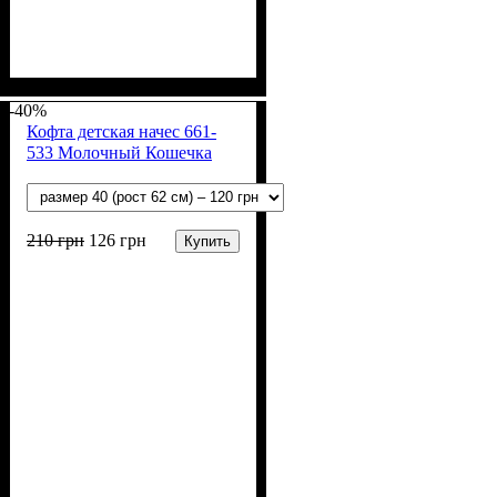
Пол
Материал
Полотно
Цвет
: Девочка, Мальчик
: Молочный
: Начёс (100% х/б)
: Хлопок
-40%
Кофта детская начес 661-
533 Молочный Кошечка
210
грн
126
грн
Купить