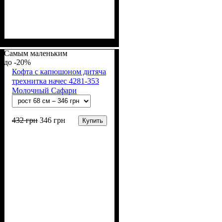
Пол
Материал
Полотно
Цвет
: Девочка, Мальчик
: Бежевый
: 3-х нитка
: Хлопок,
Полиэстер
начесная (80% х/б, 20% п/э)
Самым маленьким
-20%
Кофта с капюшоном дитяча
трехнитка начес 4281-353
Молочный Сафари
432
грн
346
грн
Купить