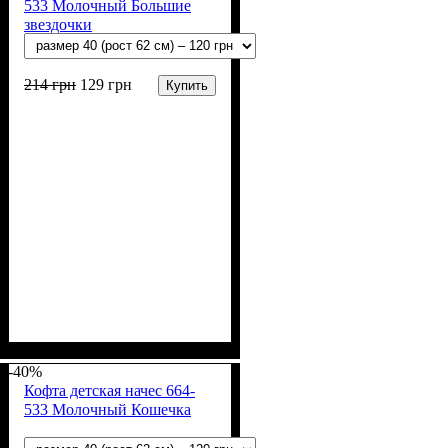
533 Молочный Большие
звездочки
214
грн
129
грн
Купить
Пол
Материал
Полотно
Цвет
: Девочка, Мальчик
: Молочный
: Начёс (100% х/б)
: Хлопок
-40%
Кофта детская начес 664-
533 Молочный Кошечка