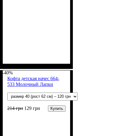
Пол
Материал
Полотно
Цвет
: Девочка, Мальчик
: Молочный
: Начёс (100% х/б)
: Хлопок
-40%
Кофта детская начес 664-
533 Молочный Лапки
214
грн
129
грн
Купить