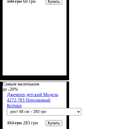
100
грн
60
грн
Купить
Пол
Материал
Полотно
Цвет
: Девочка, Мальчик
: Розовый, Хаки
: Интерлок (100%
: Хлопок
х/б)
Самым маленьким
-20%
Джемпер детский Модель
4272-783 Персиковый
Котики
353
грн
283
грн
Купить