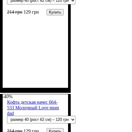
214
грн
129
грн
Купить
Пол
Материал
Полотно
Цвет
: Девочка, Мальчик
: Молочный
: Начёс (100% х/б)
: Хлопок
-40%
Кофта детская начес 664-
533 Молочный Love mom
dad
214
грн
129
грн
Купить