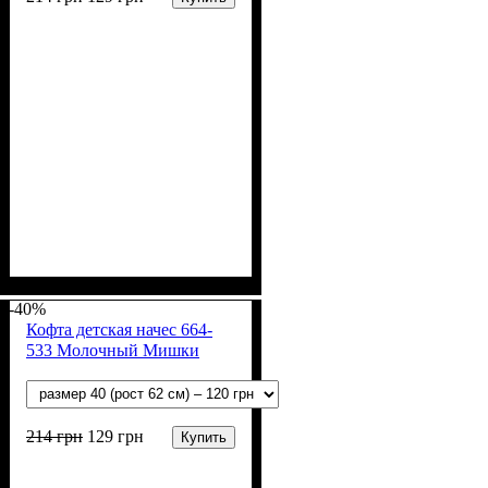
Пол
Материал
Полотно
Цвет
: Девочка, Мальчик
: Молочный
: Начёс (100% х/б)
: Хлопок
-40%
Кофта детская начес 664-
533 Молочный Мишки
214
грн
129
грн
Купить