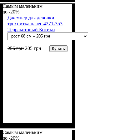
Полиэстер
начесная (80% х/б, 20% п/э)
Самым маленьким
-20%
Джемпер для девочки
трехнитка начес 4271-353
Терракотовый Котики
256
грн
205
грн
Купить
Пол
Материал
Полотно
Цвет
: Девочка
: Терракотовый
: 3-х нитка
: Хлопок,
Полиэстер
начесная (80% х/б, 20% п/э)
Самым маленьким
-20%