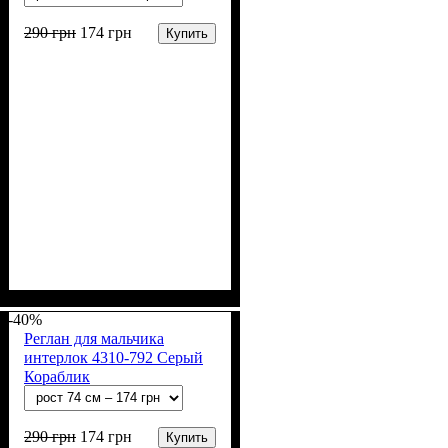
290
грн
174
грн
Купить
Пол
Материал
Полотно
Цвет
: Мальчик
: Синий
: Интерлок рапорт
: Хлопок
(100% х/б)
-40%
Реглан для мальчика
интерлок 4310-792 Серый
Кораблик
290
грн
174
грн
Купить