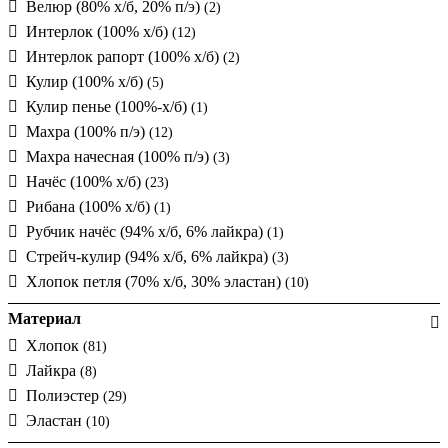
Велюр (80% х/б, 20% п/э)
(2)
Интерлок (100% х/б)
(12)
Интерлок рапорт (100% х/б)
(2)
Кулир (100% х/б)
(5)
Кулир пенье (100%-х/б)
(1)
Махра (100% п/э)
(12)
Махра начесная (100% п/э)
(3)
Начёс (100% х/б)
(23)
Рибана (100% х/б)
(1)
Рубчик начёс (94% х/б, 6% лайкра)
(1)
Стрейч-кулир (94% х/б, 6% лайкра)
(3)
Хлопок петля (70% х/б, 30% эластан)
(10)
Материал
Хлопок
(81)
Лайкра
(8)
Полиэстер
(29)
Эластан
(10)