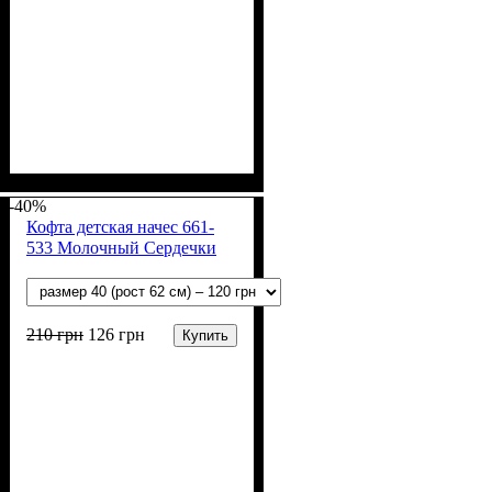
Пол
Материал
Полотно
Цвет
: Девочка, Мальчик
: Молочный
: Начёс (100% х/б)
: Хлопок
-40%
Кофта детская начес 661-
533 Молочный Сердечки
210
грн
126
грн
Купить