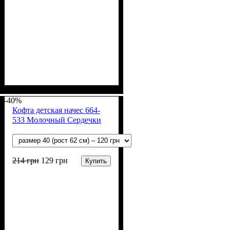
Пол
Материал
Полотно
Цвет
: Девочка, Мальчик
: Молочный
: Начёс (100% х/б)
: Хлопок
-40%
Кофта детская начес 664-
533 Молочный Сердечки
214
грн
129
грн
Купить