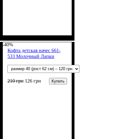
Пол
Материал
Полотно
Цвет
: Девочка, Мальчик
: Молочный
: Начёс (100% х/б)
: Хлопок
-40%
Кофта детская начес 661-
533 Молочный Лапки
210
грн
126
грн
Купить