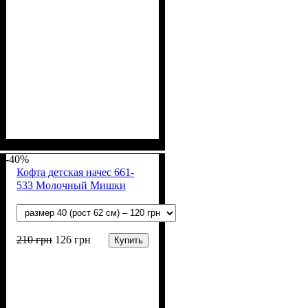
Пол
Материал
Полотно
Цвет
: Девочка, Мальчик
: Белый, Желтый,
: Кулир (100% х/б)
: Хлопок
Розовый, Голубой, Зелёный
-40%
Кофта детская начес 661-
533 Молочный Мишки
210
грн
126
грн
Купить