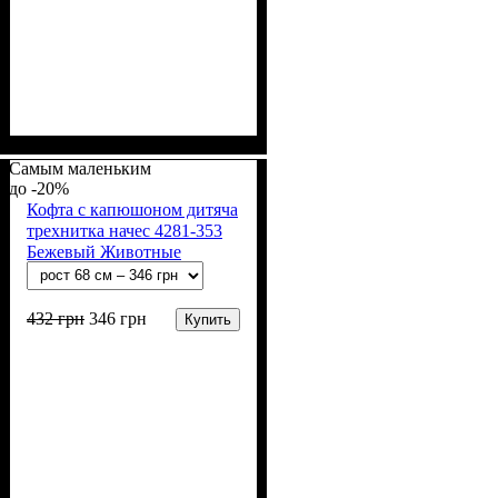
Пол
Материал
Полотно
Цвет
: Девочка, Мальчик
: Молочный
: Начёс (100% х/б)
: Хлопок
Самым маленьким
-20%
Кофта с капюшоном дитяча
трехнитка начес 4281-353
Бежевый Животные
432
грн
346
грн
Купить