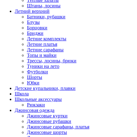
Тёплые халаты
Штаны, лосины
Летний верхний
Батники, рубашки
Блузы
Борцовки
Бриджи
Летние комплекты
Летние платья
Летние сарафаны
Топы и майки
Трессы, лосины, брюки
Туники на лето
Футболки
Шорты
Юбки
Детские купальники, плавки
Школа
Школьные аксессуары
Рюкзаки
Джинсовая одежда
Джинсовые куртки
Джинсовые рубашки
Джинсовые сарафаны, платья
Джинсовые шорты