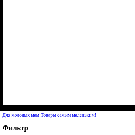
Пол
Полотно
Цвет
: Мальчик
: Серый
: Плащевка, Флис (100% п/э)
Для молодых мам!
Товары самым маленьким!
Фильтр