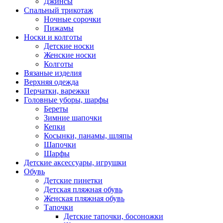
Джинсы
Спальный трикотаж
Ночные сорочки
Пижамы
Носки и колготы
Детские носки
Женские носки
Колготы
Вязаные изделия
Верхняя одежда
Перчатки, варежки
Головные уборы, шарфы
Береты
Зимние шапочки
Кепки
Косынки, панамы, шляпы
Шапочки
Шарфы
Детские аксессуары, игрушки
Обувь
Детские пинетки
Детская пляжная обувь
Женская пляжная обувь
Тапочки
Детские тапочки, босоножки