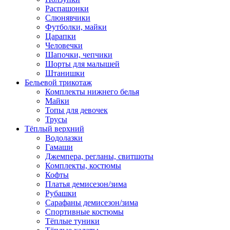
Распашонки
Слюнявчики
Футболки, майки
Царапки
Человечки
Шапочки, чепчики
Шорты для малышей
Штанишки
Бельевой трикотаж
Комплекты нижнего белья
Майки
Топы для девочек
Трусы
Тёплый верхний
Водолазки
Гамаши
Джемпера, регланы, свитшоты
Комплекты, костюмы
Кофты
Платья демисезон/зима
Рубашки
Сарафаны демисезон/зима
Спортивные костюмы
Тёплые туники