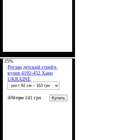
Пол
Материал
Полотно
Цвет
: Мальчик
: Синий
: Стрейч-кулир
: Хлопок, Лайкра
(94% х/б, 6% лайкра)
-35%
Реглан детский стрейч-
кулир 4192-452 Хаки
UKRAINE
370
грн
241
грн
Купить