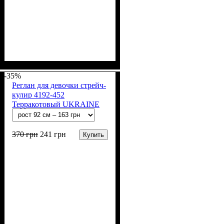
Пол
Материал
Полотно
Цвет
: Девочка, Мальчик
: Хаки
: Стрейч-кулир
: Хлопок, Лайкра
(94% х/б, 6% лайкра)
-35%
Реглан для девочки стрейч-
кулир 4192-452
Терракотовый UKRAINE
370
грн
241
грн
Купить