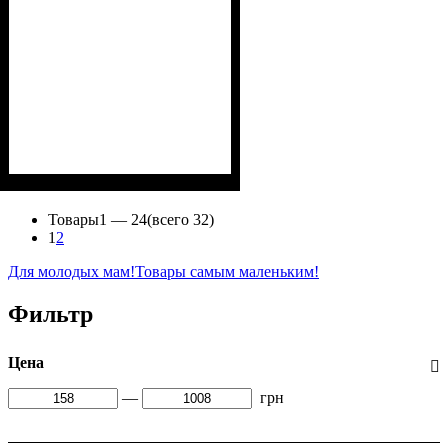
Пол
Материал
Полотно
Цвет
: Девочка, Мальчик
: Бордовый
: Флис (100% п/э)
: Полиэстер
Товары
1 —
24
(всего 32)
1
2
Для молодых мам!
Товары самым маленьким!
Фильтр
Цена
—
грн