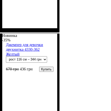
Пол
Материал
Полотно
Цвет
: Девочка
: Бежевый
: 2-х нитка (94% х/
: Хлопок, Лайкра
б, 6% лайкра)
Новинка
-35%
Джемпер для девочки
двухнитка 4330-362
Желтый
670
грн
436
грн
Купить