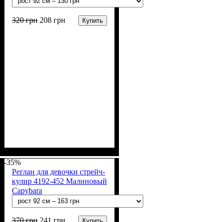
320
грн
208
грн
Купить
Пол
Материал
Полотно
Цвет
: Девочка
: Розовый
: Стрейч-кулир
: Хлопок, Лайкра
(94% х/б, 6% лайкра)
-35%
Реглан для девочки стрейч-
кулир 4192-452 Малиновый
Capybara
370
грн
241
грн
Купить