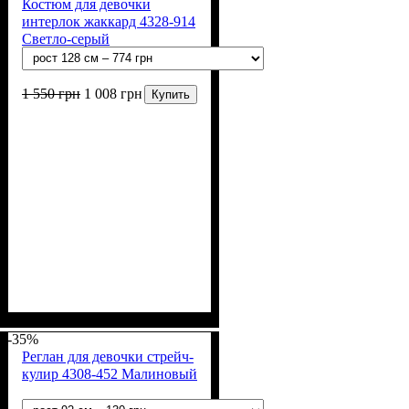
Костюм для девочки
интерлок жаккард 4328-914
Светло-серый
1 550
грн
1 008
грн
Купить
Пол
Материал
Цвет
: Девочка
: Серый
: Вискоза, Лайкра,
Полиэстер
-35%
Реглан для девочки стрейч-
кулир 4308-452 Малиновый