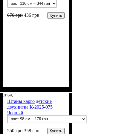
670
грн
436
грн
Купить
Пол
Материал
Полотно
Цвет
: Девочка
: Молочный
: 2-х нитка (94% х/
: Хлопок, Лайкра
б, 6% лайкра)
-35%
Штаны карго детские
двухнитка К-2025-075
Черный
550
грн
358
грн
Купить