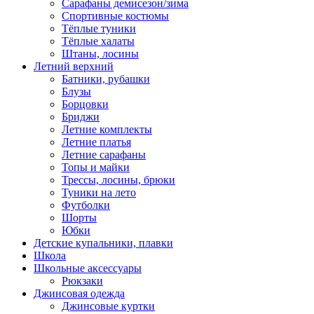
Сарафаны демисезон/зима
Спортивные костюмы
Тёплые туники
Тёплые халаты
Штаны, лосины
Летний верхний
Батники, рубашки
Блузы
Борцовки
Бриджи
Летние комплекты
Летние платья
Летние сарафаны
Топы и майки
Трессы, лосины, брюки
Туники на лето
Футболки
Шорты
Юбки
Детские купальники, плавки
Школа
Школьные аксессуары
Рюкзаки
Джинсовая одежда
Джинсовые куртки