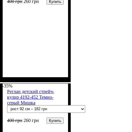
400
грн
260
грн
Купить
Пол
Материал
Полотно
Цвет
: Девочка, Мальчик
: Красный
: Стрейч-кулир
: Хлопок, Лайкра
(94% х/б, 6% лайкра)
-35%
Реглан детский стрейч-
кулир 4192-452 Темно-
серый Мишка
400
грн
260
грн
Купить