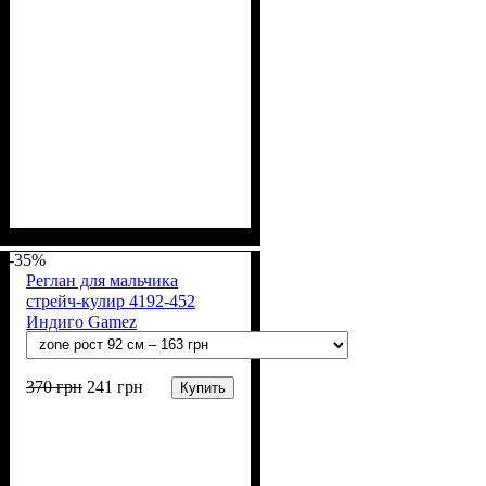
Пол
Материал
Полотно
Цвет
: Девочка, Мальчик
: Хаки
: Стрейч-кулир
: Хлопок, Лайкра
(94% х/б, 6% лайкра)
-35%
Реглан для мальчика
стрейч-кулир 4192-452
Индиго Gamez
370
грн
241
грн
Купить