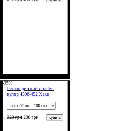
Пол
Материал
Полотно
Цвет
: Девочка
: Розовый
: Стрейч-кулир
: Хлопок, Лайкра
(94% х/б, 6% лайкра)
-35%
Реглан детский стрейч-
кулир 4308-452 Хаки
320
грн
208
грн
Купить