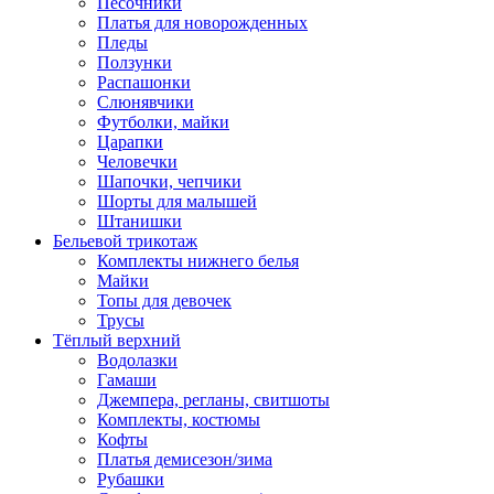
Песочники
Платья для новорожденных
Пледы
Ползунки
Распашонки
Слюнявчики
Футболки, майки
Царапки
Человечки
Шапочки, чепчики
Шорты для малышей
Штанишки
Бельевой трикотаж
Комплекты нижнего белья
Майки
Топы для девочек
Трусы
Тёплый верхний
Водолазки
Гамаши
Джемпера, регланы, свитшоты
Комплекты, костюмы
Кофты
Платья демисезон/зима
Рубашки