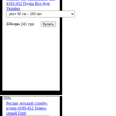
4192-452 Пудра Все буде
Україна
370
грн
241
грн
Купить
Пол
Материал
Полотно
Цвет
: Девочка
: Пудра
: Стрейч-кулир
: Хлопок, Лайкра
(94% х/б, 6% лайкра)
-35%
Реглан детский стрейч-
кулир 4199-452 Темно-
серый Герб