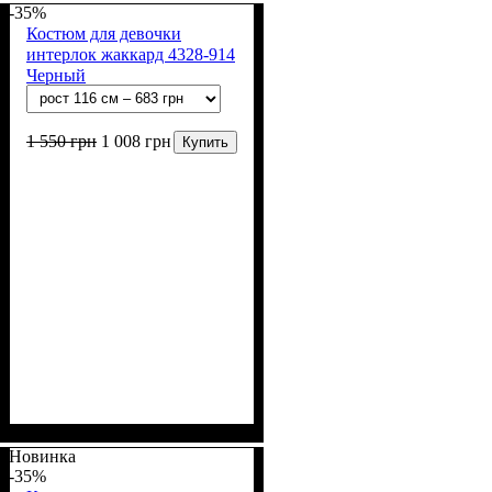
б, 6% лайкра)
-35%
Костюм для девочки
интерлок жаккард 4328-914
Черный
1 550
грн
1 008
грн
Купить
Пол
Материал
Цвет
: Девочка
: Чёрный
: Вискоза, Лайкра,
Полиэстер
Новинка
-35%