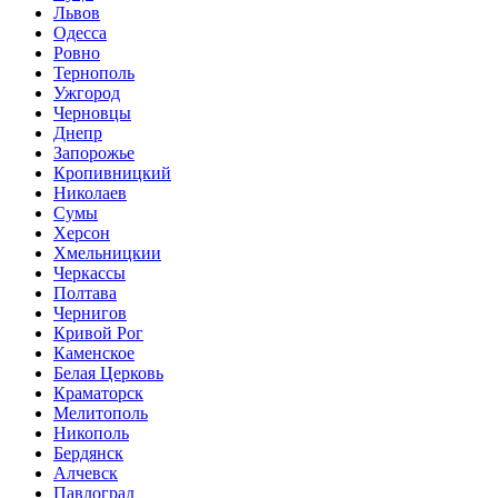
Львов
Одесса
Ровно
Тернополь
Ужгород
Черновцы
Днепр
Запорожье
Кропивницкий
Николаев
Сумы
Херсон
Хмельницкии
Черкассы
Полтава
Чернигов
Кривой Рог
Каменское
Белая Церковь
Краматорск
Мелитополь
Никополь
Бердянск
Алчевск
Павлоград