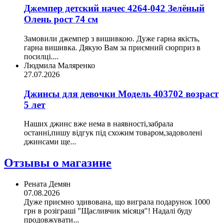
Джемпер детский начес 4264-042 Зелёный
Олень рост 74 см
Замовили джемпер з вишивкою. Дуже гарна якість,
гарна вишивка. Дякую Вам за приємний сюрприз в
посилці....
Людмила Маляренко
27.07.2026
Джинсы для девочки Модель 403702 возраст
5 лет
Наших джинс вже нема в наявності,забрала
останні,пишу відгук під схожим товаром,задоволені
джинсами ще...
Отзывы о магазине
Рената Демян
07.08.2026
Дуже приємно здивована, що виграла подарунок 1000
грн в розіграші "Щасливчик місяця"! Надалі буду
продовжувати...