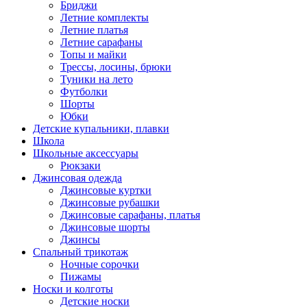
Бриджи
Летние комплекты
Летние платья
Летние сарафаны
Топы и майки
Трессы, лосины, брюки
Туники на лето
Футболки
Шорты
Юбки
Детские купальники, плавки
Школа
Школьные аксессуары
Рюкзаки
Джинсовая одежда
Джинсовые куртки
Джинсовые рубашки
Джинсовые сарафаны, платья
Джинсовые шорты
Джинсы
Спальный трикотаж
Ночные сорочки
Пижамы
Носки и колготы
Детские носки