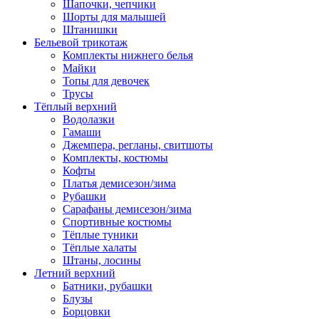
Шапочки, чепчики
Шорты для малышей
Штанишки
Бельевой трикотаж
Комплекты нижнего белья
Майки
Топы для девочек
Трусы
Тёплый верхний
Водолазки
Гамаши
Джемпера, регланы, свитшоты
Комплекты, костюмы
Кофты
Платья демисезон/зима
Рубашки
Сарафаны демисезон/зима
Спортивные костюмы
Тёплые туники
Тёплые халаты
Штаны, лосины
Летний верхний
Батники, рубашки
Блузы
Борцовки