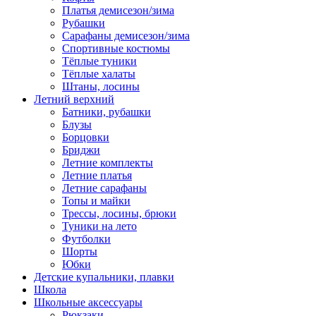
Платья демисезон/зима
Рубашки
Сарафаны демисезон/зима
Спортивные костюмы
Тёплые туники
Тёплые халаты
Штаны, лосины
Летний верхний
Батники, рубашки
Блузы
Борцовки
Бриджи
Летние комплекты
Летние платья
Летние сарафаны
Топы и майки
Трессы, лосины, брюки
Туники на лето
Футболки
Шорты
Юбки
Детские купальники, плавки
Школа
Школьные аксессуары
Рюкзаки