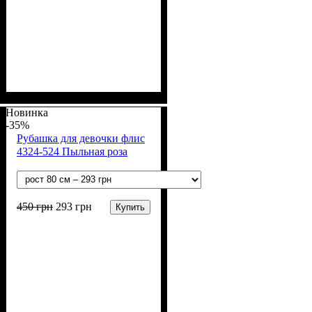
Пол
Материал
Полотно
Цвет
: Девочка
: Синий
: Флис (100% п/э)
: Полиэстер
Новинка
-35%
Рубашка для девочки флис
4324-524 Пыльная роза
450
грн
293
грн
Купить