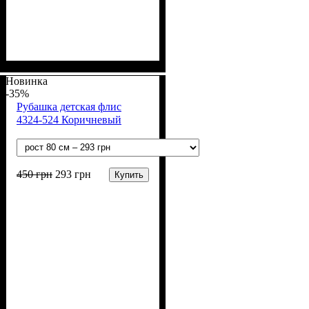
Пол
Материал
Полотно
Цвет
: Девочка
: Розовый
: Флис (100% п/э)
: Полиэстер
Новинка
-35%
Рубашка детская флис
4324-524 Коричневый
450
грн
293
грн
Купить