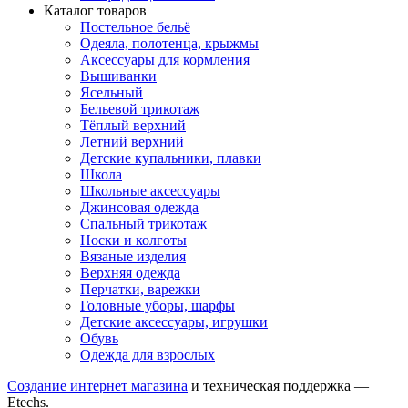
Каталог товаров
Постельное бельё
Одеяла, полотенца, крыжмы
Аксессуары для кормления
Вышиванки
Ясельный
Бельевой трикотаж
Тёплый верхний
Летний верхний
Детские купальники, плавки
Школа
Школьные аксессуары
Джинсовая одежда
Спальный трикотаж
Носки и колготы
Вязаные изделия
Верхняя одежда
Перчатки, варежки
Головные уборы, шарфы
Детские аксессуары, игрушки
Обувь
Одежда для взрослых
Создание интернет магазина
и техническая поддержка —
Etechs
.