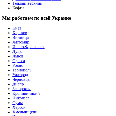
Тёплый верхний
Кофты
Мы работаем по всей Украине
Киев
Харьков
Винница
Житомир
Ивано-Франковск
Луцк
Львов
Одесса
Ровно
Тернополь
Ужгород
Черновцы
Днепр
Запорожье
Кропивницкий
Николаев
Сумы
Херсон
Хмельницкии