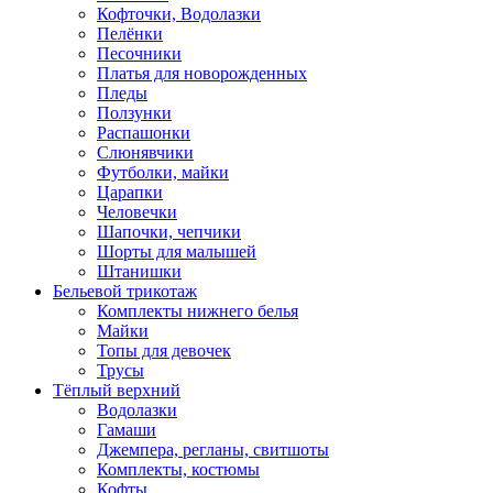
Кофточки, Водолазки
Пелёнки
Песочники
Платья для новорожденных
Пледы
Ползунки
Распашонки
Слюнявчики
Футболки, майки
Царапки
Человечки
Шапочки, чепчики
Шорты для малышей
Штанишки
Бельевой трикотаж
Комплекты нижнего белья
Майки
Топы для девочек
Трусы
Тёплый верхний
Водолазки
Гамаши
Джемпера, регланы, свитшоты
Комплекты, костюмы
Кофты