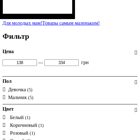
Пол
Материал
Полотно
Цвет
: Девочка, Мальчик
: Коричневый
: Флис (100% п/э)
: Полиэстер
Для молодых мам!
Товары самым маленьким!
Фильтр
Цена
—
грн
Пол
Девочка
(5)
Мальчик
(5)
Цвет
Белый
(1)
Коричневый
(1)
Розовый
(1)