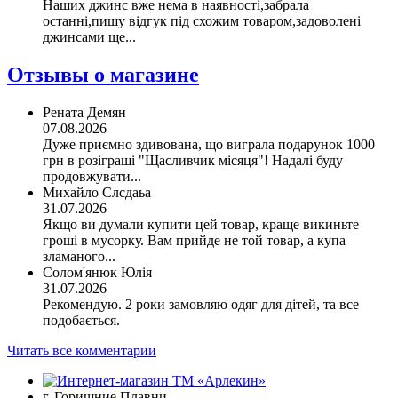
Наших джинс вже нема в наявності,забрала
останні,пишу відгук під схожим товаром,задоволені
джинсами ще...
Отзывы о магазине
Рената Демян
07.08.2026
Дуже приємно здивована, що виграла подарунок 1000
грн в розіграші "Щасливчик місяця"! Надалі буду
продовжувати...
Михайло Слсдаьа
31.07.2026
Якщо ви думали купити цей товар, краще викиньте
гроші в мусорку. Вам прийде не той товар, а купа
зламаного...
Солом'янюк Юлія
31.07.2026
Рекомендую. 2 роки замовляю одяг для дітей, та все
подобається.
Читать все комментарии
г. Горишние Плавни,