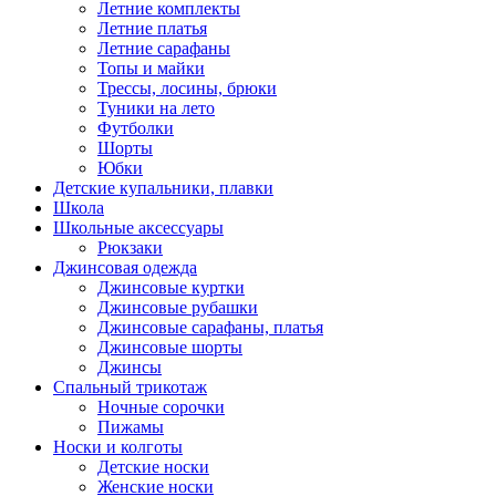
Летние комплекты
Летние платья
Летние сарафаны
Топы и майки
Трессы, лосины, брюки
Туники на лето
Футболки
Шорты
Юбки
Детские купальники, плавки
Школа
Школьные аксессуары
Рюкзаки
Джинсовая одежда
Джинсовые куртки
Джинсовые рубашки
Джинсовые сарафаны, платья
Джинсовые шорты
Джинсы
Спальный трикотаж
Ночные сорочки
Пижамы
Носки и колготы
Детские носки
Женские носки