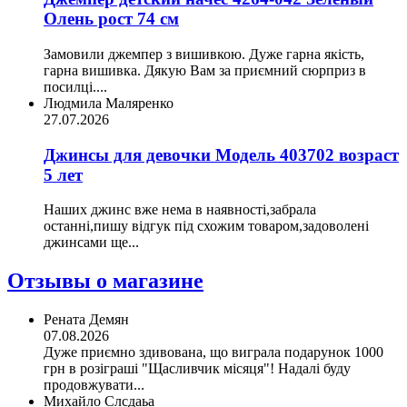
Олень рост 74 см
Замовили джемпер з вишивкою. Дуже гарна якість,
гарна вишивка. Дякую Вам за приємний сюрприз в
посилці....
Людмила Маляренко
27.07.2026
Джинсы для девочки Модель 403702 возраст
5 лет
Наших джинс вже нема в наявності,забрала
останні,пишу відгук під схожим товаром,задоволені
джинсами ще...
Отзывы о магазине
Рената Демян
07.08.2026
Дуже приємно здивована, що виграла подарунок 1000
грн в розіграші "Щасливчик місяця"! Надалі буду
продовжувати...
Михайло Слсдаьа