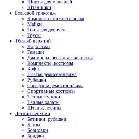
Шорты для малышей
Штанишки
Бельевой трикотаж
Комплекты нижнего белья
Майки
Топы для девочек
Трусы
Тёплый верхний
Водолазки
Гамаши
Джемпера, регланы, свитшоты
Комплекты, костюмы
Кофты
Платья демисезон/зима
Рубашки
Сарафаны демисезон/зима
Спортивные костюмы
Тёплые туники
Тёплые халаты
Штаны, лосины
Летний верхний
Батники, рубашки
Блузы
Борцовки
Бриджи