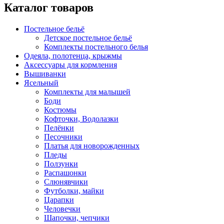
Каталог товаров
Постельное бельё
Детское постельное бельё
Комплекты постельного белья
Одеяла, полотенца, крыжмы
Аксессуары для кормления
Вышиванки
Ясельный
Комплекты для малышей
Боди
Костюмы
Кофточки, Водолазки
Пелёнки
Песочники
Платья для новорожденных
Пледы
Ползунки
Распашонки
Слюнявчики
Футболки, майки
Царапки
Человечки
Шапочки, чепчики