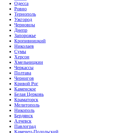
Одесса
Ровно
Тернополь
Ужгород
Черновцы
Днепр
Запорожье
Кропивницкий
Николаев
Сумы
Херсон
Хмельницкии
Черкассы
Полтава
Чернигов
Кривой Рог
Каменское
Белая Церковь
Краматорск
Мелитополь
Никополь
Бердянск
Алчевск
Павлоград
Каменец-Подольский