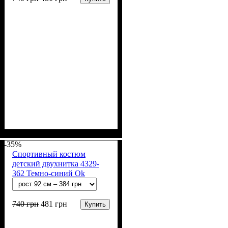
Пол
Материал
Полотно
Цвет
: Девочка, Мальчик
: Чёрный
: 2-х нитка (94% х/
: Хлопок, Лайкра
б, 6% лайкра)
-35%
Спортивный костюм
детский двухнитка 4329-
362 Темно-синий Ok
740
грн
481
грн
Купить