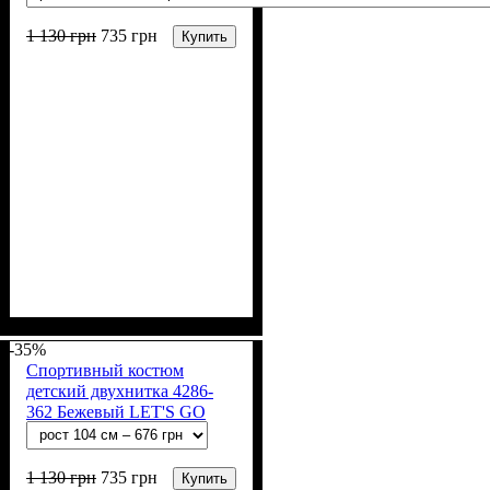
1 130
грн
735
грн
Купить
Пол
Материал
Полотно
Цвет
: Девочка, Мальчик
: Синий, Чёрный
: 2-х нитка (94% х/
: Хлопок, Эластан
б, 6% лайкра)
-35%
Спортивный костюм
детский двухнитка 4286-
362 Бежевый LET'S GO
1 130
грн
735
грн
Купить