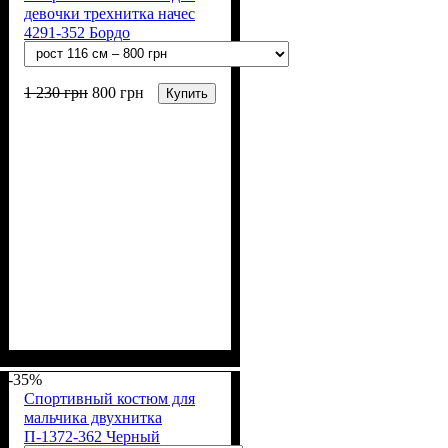
девочки трехнитка начес
4291-352 Бордо
1 230
грн
800
грн
Купить
Пол
Материал
Полотно
Цвет
: Девочка
: Бордовый
: 3-х нитка
: Хлопок,
Полиэстер
начесная (80% х/б, 20% п/э)
-35%
Спортивный костюм для
мальчика двухнитка
П-1372-362 Черный