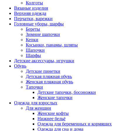
Колготы
Вязаные изделия
Верхняя одежда
Перчатки, варежки
Головные уборы, шарфы
Береты
Зимние шапочки
Кепки
Косынки, панамы, шляпы
Шапочки
Шарфы
Детские аксессуары, игрушки
Обувь
Детские пинетки
Детская пляжная обувь
Женская пляжная обувь
Тапочки
Детские тапочки, босоножки
Женские тапочки
Одежда для взрослых
Для женщин
Женские кофты
Нижнее бельё
Одежда для беременных и кормящих
Одежда для сна и дома