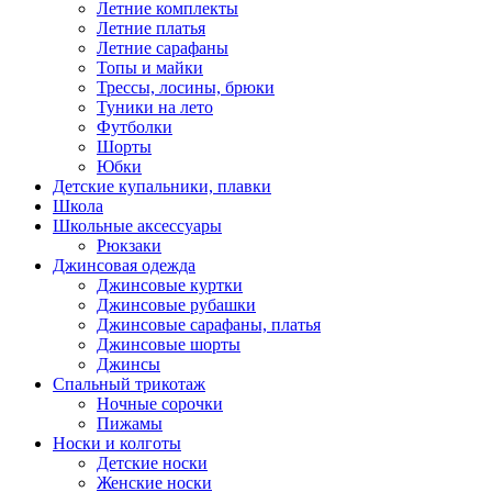
Летние комплекты
Летние платья
Летние сарафаны
Топы и майки
Трессы, лосины, брюки
Туники на лето
Футболки
Шорты
Юбки
Детские купальники, плавки
Школа
Школьные аксессуары
Рюкзаки
Джинсовая одежда
Джинсовые куртки
Джинсовые рубашки
Джинсовые сарафаны, платья
Джинсовые шорты
Джинсы
Спальный трикотаж
Ночные сорочки
Пижамы
Носки и колготы
Детские носки
Женские носки