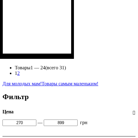
Пол
Материал
Полотно
Цвет
: Девочка, Мальчик
: Розовый
: 3-х нитка
: Хлопок,
Полиэстер
начесная (80% х/б, 20% п/э)
Товары
1 —
24
(всего 31)
1
2
Для молодых мам!
Товары самым маленьким!
Фильтр
Цена
—
грн