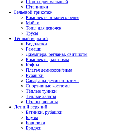
Шорты для малышей
Штанишки
Бельевой трикотаж
Комплекты нижнего белья
Майки
Топы для девочек
Трусы
Тёплый верхний
Водолазки
Гамаши
Джемпера, регланы, свитшоты
Комплекты, костюмы
Кофты
Платья демисезон/зима
Рубашки
Сарафаны демисезон/зима
Спортивные костюмы
Тёплые туники
Тёплые халаты
Штаны, лосины
Летний верхний
Батники, рубашки
Блузы
Борцовки
Бриджи