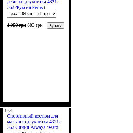
девочки двухнитка 4321-
362 Фуксия Perfect
1 050
грн
683
грн
Купить
Пол
Материал
Полотно
Цвет
: Девочка
: Розовый, Чёрный
: 2-х нитка (94% х/
: Хлопок, Эластан
б, 6% лайкра)
-35%
Спортивный костюм для
мальчика двухнитка 4321-
362 Синий Always 4ward