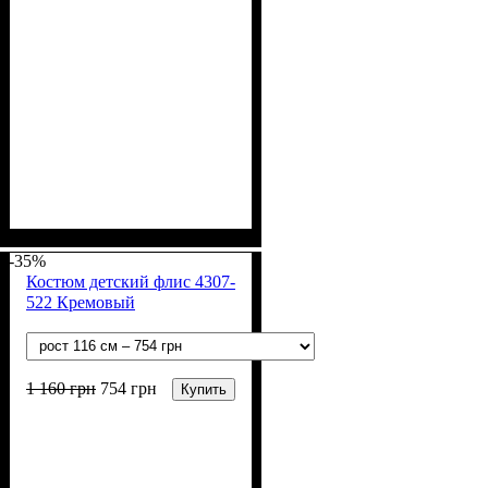
Пол
Материал
Полотно
Цвет
: Девочка, Мальчик
: Синий
: 2-х нитка (94% х/
: Хлопок, Лайкра
б, 6% лайкра)
-35%
Костюм детский флис 4307-
522 Кремовый
1 160
грн
754
грн
Купить