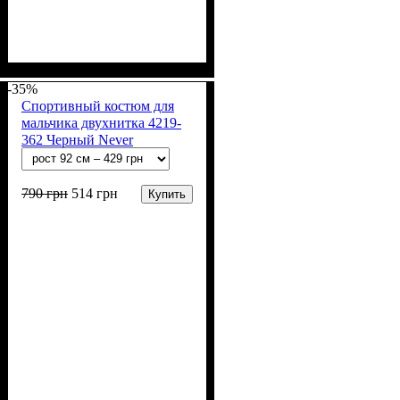
Пол
Материал
Полотно
Цвет
: Девочка, Мальчик
: Коричневый
: 2-х нитка (94% х/
: Хлопок, Лайкра
б, 6% лайкра)
-35%
Спортивный костюм для
мальчика двухнитка 4219-
362 Черный Never
790
грн
514
грн
Купить