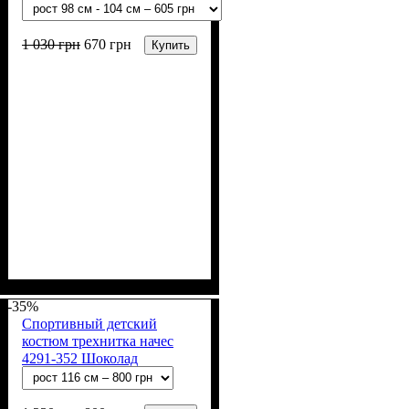
1 030
грн
670
грн
Купить
Пол
Материал
Полотно
Цвет
: Мальчик
: Чёрный
: 2-х нитка (94% х/
: Хлопок, Лайкра
б, 6% лайкра)
-35%
Спортивный детский
костюм трехнитка начес
4291-352 Шоколад