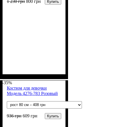
1 230
грн
800
грн
Купить
Пол
Материал
Полотно
Цвет
: Девочка, Мальчик
: Коричневый
: 3-х нитка
: Хлопок,
Полиэстер
начесная (80% х/б, 20% п/э)
-35%
Костюм для девочки
Модель 4276-783 Розовый
936
грн
609
грн
Купить