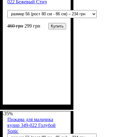
022 Бежевый Стич
460
грн
299
грн
Купить
Пол
Материал
Полотно
Цвет
: Девочка, Мальчик
: Коричневый,
: Кулир (100% х/б)
: Хлопок
Бежевый
-35%
Пижама для мальчика
кулир 349-022 Голубой
Sonic