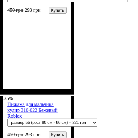
450
грн
293
грн
Купить
Пол
Материал
Полотно
Цвет
: Мальчик
: Коричневый
: Кулир (100% х/б)
: Хлопок
-35%
Пижама для мальчика
кулир 310-022 Бежевый
Roblox
450
грн
293
грн
Купить