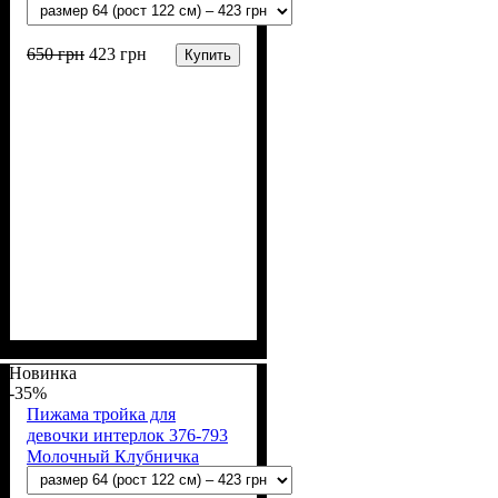
650
грн
423
грн
Купить
Пол
Материал
Полотно
Цвет
: Девочка
: Розовый, Молочный
: Интерлок рапорт
: Хлопок
(100% х/б)
Новинка
-35%
Пижама тройка для
девочки интерлок 376-793
Молочный Клубничка