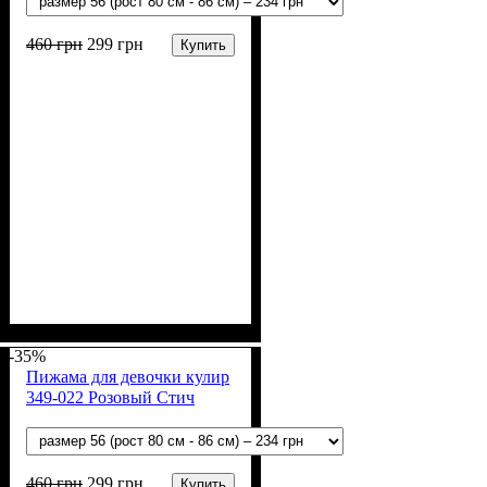
460
грн
299
грн
Купить
Пол
Материал
Полотно
Цвет
: Мальчик
: Синий, Голубой
: Кулир (100% х/б)
: Хлопок
-35%
Пижама для девочки кулир
349-022 Розовый Стич
460
грн
299
грн
Купить