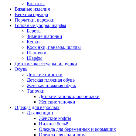
Колготы
Вязаные изделия
Верхняя одежда
Перчатки, варежки
Головные уборы, шарфы
Береты
Зимние шапочки
Кепки
Косынки, панамы, шляпы
Шапочки
Шарфы
Детские аксессуары, игрушки
Обувь
Детские пинетки
Детская пляжная обувь
Женская пляжная обувь
Тапочки
Детские тапочки, босоножки
Женские тапочки
Одежда для взрослых
Для женщин
Женские кофты
Нижнее бельё
Одежда для беременных и кормящих
Одежда для сна и дома