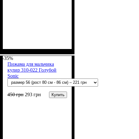
Пол
Материал
Полотно
Цвет
: Девочка
: Бежевый,
: Кулир (100% х/б)
: Хлопок
Коричневый
-35%
Пижама для мальчика
кулир 310-022 Голубой
Sonic
450
грн
293
грн
Купить