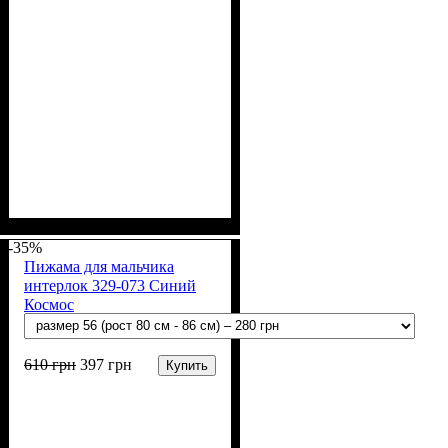
Пол
Материал
Полотно
Цвет
: Девочка, Мальчик
: Бежевый
: Интерлок (100%
: Хлопок
х/б)
-35%
Пижама для мальчика
интерлок 329-073 Синий
Космос
610
грн
397
грн
Купить