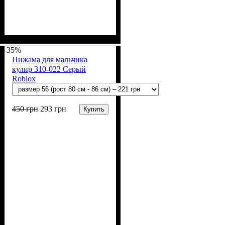
Пол
Материал
Полотно
Цвет
: Девочка
: Розовый
: Кулир (100% х/б)
: Хлопок
-35%
Пижама для мальчика
кулир 310-022 Серый
Roblox
450
грн
293
грн
Купить