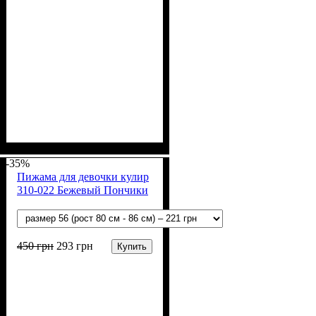
Пол
Материал
Полотно
Цвет
: Девочка
: Терракотовый
: Кулир (100% х/б)
: Хлопок
-35%
Пижама для девочки кулир
310-022 Бежевый Пончики
450
грн
293
грн
Купить