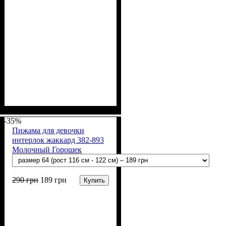
Пол
Материал
Полотно
Цвет
: Мальчик
: Терракотовый
: Кулир (100% х/б)
: Хлопок
-35%
Пижама для девочки
интерлок жаккард 382-893
Молочный Горошек
290
грн
189
грн
Купить