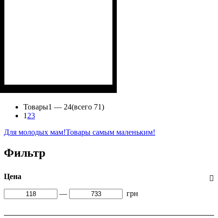
Пол
Материал
Полотно
Цвет
: Мальчик
: Синий
: Интерлок (100%
: Хлопок
х/б)
Товары
1 —
24
(всего 71)
1
2
3
Для молодых мам!
Товары самым маленьким!
Фильтр
Цена
—
грн