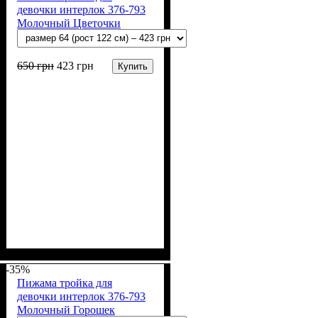
девочки интерлок 376-793
Молочный Цветочки
650
грн
423
грн
Купить
Пол
Материал
Полотно
Цвет
: Девочка
: Молочный,
: Интерлок рапорт
: Хлопок
(100% х/б)
Коралловый
-35%
Пижама тройка для
девочки интерлок 376-793
Молочный Горошек