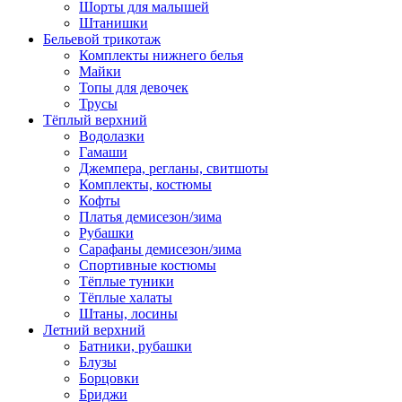
Шорты для малышей
Штанишки
Бельевой трикотаж
Комплекты нижнего белья
Майки
Топы для девочек
Трусы
Тёплый верхний
Водолазки
Гамаши
Джемпера, регланы, свитшоты
Комплекты, костюмы
Кофты
Платья демисезон/зима
Рубашки
Сарафаны демисезон/зима
Спортивные костюмы
Тёплые туники
Тёплые халаты
Штаны, лосины
Летний верхний
Батники, рубашки
Блузы
Борцовки
Бриджи