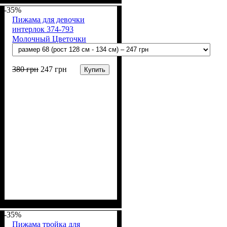
(100% х/б)
-35%
Пижама для девочки
интерлок 374-793
Молочный Цветочки
380
грн
247
грн
Купить
Пол
Материал
Полотно
Цвет
: Девочка
: Молочный,
: Интерлок рапорт
: Хлопок
(100% х/б)
Коралловый
-35%
Пижама тройка для