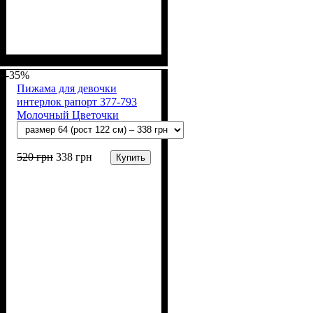
Пол
Материал
Полотно
Цвет
: Девочка
: Молочный, Розовый
: Интерлок рапорт
: Хлопок
(100% х/б)
-35%
Пижама для девочки
интерлок рапорт 377-793
Молочный Цветочки
520
грн
338
грн
Купить