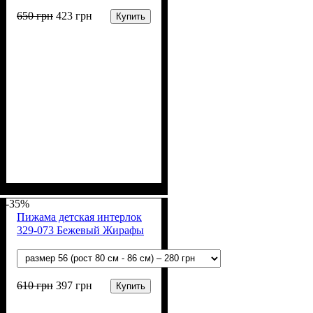
650
грн
423
грн
Купить
Пол
Материал
Полотно
Цвет
: Девочка
: Молочный, Розовый
: Интерлок рапорт
: Хлопок
(100% х/б)
-35%
Пижама детская интерлок
329-073 Бежевый Жирафы
610
грн
397
грн
Купить