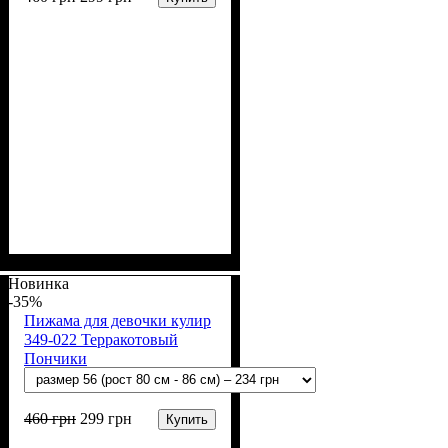
Пол
Материал
Полотно
Цвет
: Мальчик
: Розовый
: Кулир (100% х/б)
: Хлопок
Новинка
-35%
Пижама для девочки кулир
349-022 Терракотовый
Пончики
460
грн
299
грн
Купить