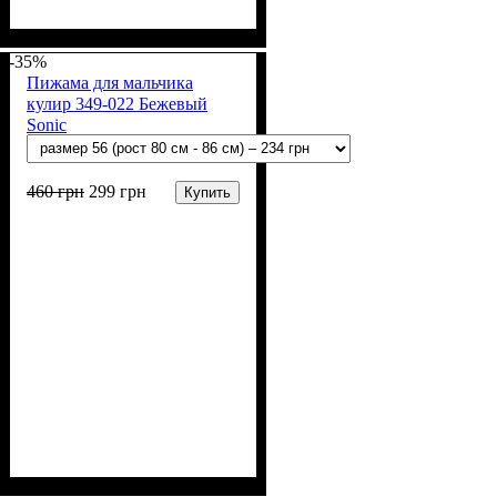
Пол
Материал
Полотно
Цвет
: Мальчик
: Серый
: Кулир (100% х/б)
: Хлопок
-35%
Пижама для мальчика
кулир 349-022 Бежевый
Sonic
460
грн
299
грн
Купить
Пол
Материал
Полотно
Цвет
: Мальчик
: Коричневый,
: Кулир (100% х/б)
: Хлопок