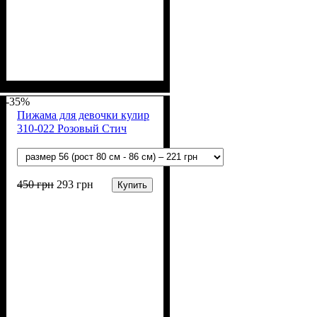
Пол
Материал
Полотно
Цвет
: Мальчик
: Синий, Голубой
: Кулир (100% х/б)
: Хлопок
-35%
Пижама для девочки кулир
310-022 Розовый Стич
450
грн
293
грн
Купить