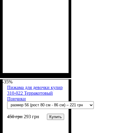
Пол
Материал
Полотно
Цвет
: Мальчик
: Бежевый,
: Кулир (100% х/б)
: Хлопок
Коричневый
-35%
Пижама для девочки кулир
310-022 Терракотовый
Пончики
450
грн
293
грн
Купить