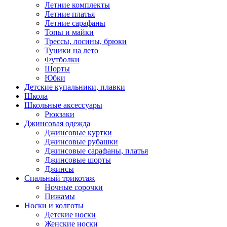
Летние комплекты
Летние платья
Летние сарафаны
Топы и майки
Трессы, лосины, брюки
Туники на лето
Футболки
Шорты
Юбки
Детские купальники, плавки
Школа
Школьные аксессуары
Рюкзаки
Джинсовая одежда
Джинсовые куртки
Джинсовые рубашки
Джинсовые сарафаны, платья
Джинсовые шорты
Джинсы
Спальный трикотаж
Ночные сорочки
Пижамы
Носки и колготы
Детские носки
Женские носки