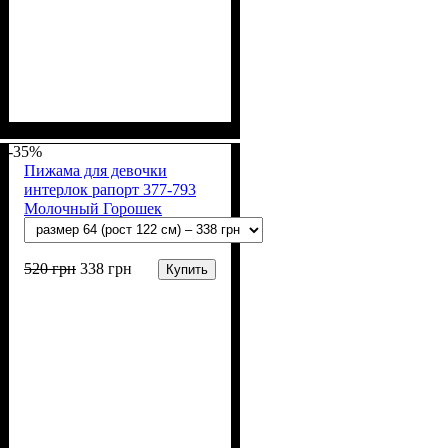
Пол
Материал
Полотно
Цвет
: Девочка
: Коричневый,
: Интерлок жаккард
: Хлопок
(100% х/б)
Молочный
-35%
Пижама для девочки
интерлок рапорт 377-793
Молочный Горошек
520
грн
338
грн
Купить