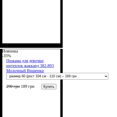
Пол
Материал
Полотно
Цвет
: Девочка
: Розовый, Молочный
: Интерлок жаккард
: Хлопок
(100% х/б)
Новинка
-35%
Пижама для девочки
интерлок жаккард 382-893
Молочный Вишенки
290
грн
189
грн
Купить