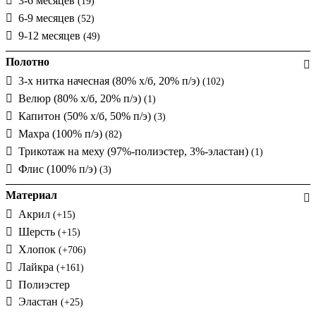
3-6 месяцев
(19)
6-9 месяцев
(52)
9-12 месяцев
(49)
Полотно
3-х нитка начесная (80% х/б, 20% п/э)
(102)
Велюр (80% х/б, 20% п/э)
(1)
Капитон (50% х/б, 50% п/э)
(3)
Махра (100% п/э)
(82)
Трикотаж на меху (97%-полиэстер, 3%-эластан)
(1)
Флис (100% п/э)
(3)
Материал
Акрил
(+15)
Шерсть
(+15)
Хлопок
(+706)
Лайкра
(+161)
Полиэстер
Эластан
(+25)