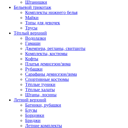
Штанишки
Бельевой трикотаж
Комплекты нижнего белья
Майки
Топы для девочек
Трусы
Тёплый верхний
Водолазки
Гамаши
Джемпера, регланы, свитшоты
Комплекты, костюмы
Кофты
Платья демисезон/зима
Рубашки
Сарафаны демисезон/зима
Спортивные костюмы
Тёплые туники
Тёплые халаты
Штаны, лосины
Летний верхний
Батники, рубашки
Блузы
Борцовки
Бриджи
Летние комплекты