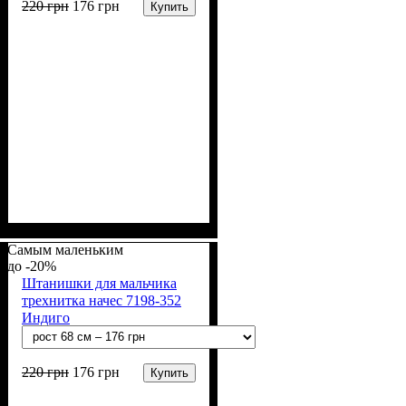
220
грн
176
грн
Купить
Пол
Материал
Полотно
Цвет
: Девочка, Мальчик
: Терракотовый
: 3-х нитка
: Хлопок,
Полиэстер
начесная (80% х/б, 20% п/э)
Самым маленьким
-20%
Штанишки для мальчика
трехнитка начес 7198-352
Индиго
220
грн
176
грн
Купить