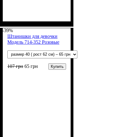
Пол
Материал
Полотно
Цвет
: Девочка
: Серый
: Махра (100% п/э)
: Полиэстер
-39%
Штанишки для девочки
Модель 714-352 Розовые
107
грн
65
грн
Купить