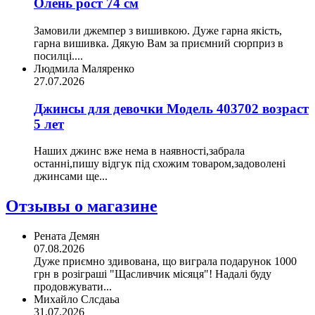
Олень рост 74 см
Замовили джемпер з вишивкою. Дуже гарна якість,
гарна вишивка. Дякую Вам за приємний сюрприз в
посилці....
Людмила Маляренко
27.07.2026
Джинсы для девочки Модель 403702 возраст
5 лет
Наших джинс вже нема в наявності,забрала
останні,пишу відгук під схожим товаром,задоволені
джинсами ще...
Отзывы о магазине
Рената Демян
07.08.2026
Дуже приємно здивована, що виграла подарунок 1000
грн в розіграші "Щасливчик місяця"! Надалі буду
продовжувати...
Михайло Слсдаьа
31.07.2026