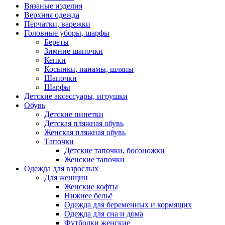
Вязаные изделия
Верхняя одежда
Перчатки, варежки
Головные уборы, шарфы
Береты
Зимние шапочки
Кепки
Косынки, панамы, шляпы
Шапочки
Шарфы
Детские аксессуары, игрушки
Обувь
Детские пинетки
Детская пляжная обувь
Женская пляжная обувь
Тапочки
Детские тапочки, босоножки
Женские тапочки
Одежда для взрослых
Для женщин
Женские кофты
Нижнее бельё
Одежда для беременных и кормящих
Одежда для сна и дома
Футболки женские