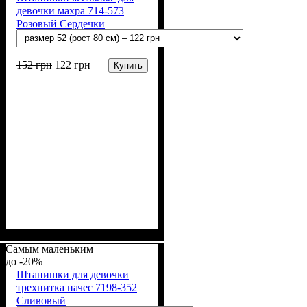
девочки махра 714-573
Розовый Сердечки
152
грн
122
грн
Купить
Пол
Материал
Полотно
Цвет
: Девочка
: Розовый
: Махра (100% п/э)
: Полиэстер
Самым маленьким
-20%
Штанишки для девочки
трехнитка начес 7198-352
Сливовый