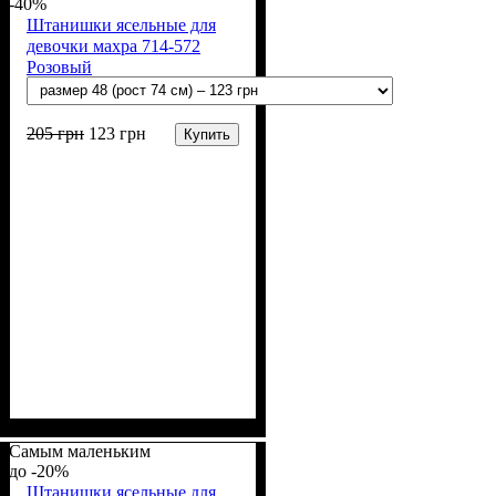
Полиэстер
начесная (80% х/б, 20% п/э)
-40%
Штанишки ясельные для
девочки махра 714-572
Розовый
205
грн
123
грн
Купить
Пол
Материал
Полотно
Цвет
: Девочка
: Розовый
: Махра (100% п/э)
: Полиэстер
Самым маленьким
-20%
Штанишки ясельные для