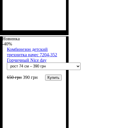
Пол
Материал
Полотно
Цвет
: Девочка
: Розовый
: 3-х нитка
: Хлопок,
Полиэстер
начесная (80% х/б, 20% п/э)
Новинка
-40%
Комбинезон детский
трехнитка начес 7204-352
Горчичный Nice day
650
грн
390
грн
Купить