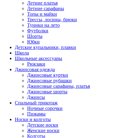
Летние платья
Летние сарафаны
Топы и майки
Трессы, лосины, брюки
Туники на лето
Футболки
Шорты
Юбки
Детские купальники, плавки
Школа
Школьные аксессуары
Рюкзаки
Джинсовая одежда
Джинсовые куртки
Джинсовые рубашки
Джинсовые сарафаны, платья
Джинсовые шорты
Джинсы
Спальный трикотаж
Ночные сорочки
Пижамы
Носки и колготы
Детские носки
Женские носки
Колготы