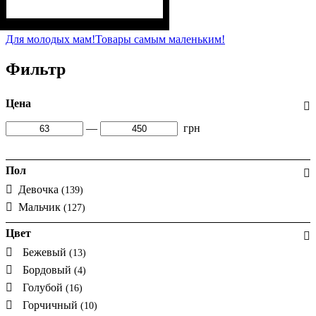
Пол
Материал
Полотно
Цвет
: Девочка
: Розовый
: 3-х нитка
: Полиэстер
начесная (80% х/б, 20% п/э)
Для молодых мам!
Товары самым маленьким!
Фильтр
Цена
—
грн
Пол
Девочка
(139)
Мальчик
(127)
Цвет
Бежевый
(13)
Бордовый
(4)
Голубой
(16)
Горчичный
(10)