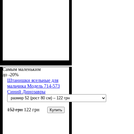
Пол
Материал
Полотно
Цвет
: Мальчик
: Синий
: 3-х нитка
: Хлопок,
Полиэстер
начесная (80% х/б, 20% п/э)
Самым маленьким
-20%
Штанишки ясельные для
мальчика Модель 714-573
Синий Динозавры
152
грн
122
грн
Купить