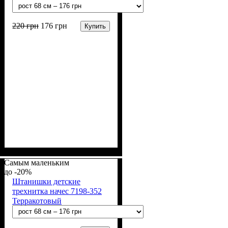
220
грн
176
грн
Купить
Пол
Материал
Полотно
Цвет
: Девочка
: Фиолетовый
: 3-х нитка
: Хлопок,
Полиэстер
начесная (80% х/б, 20% п/э)
Самым маленьким
-20%
Штанишки детские
трехнитка начес 7198-352
Терракотовый