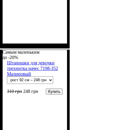
Пол
Материал
Полотно
Цвет
: Девочка
: Розовый
: Махра (100% п/э)
: Полиэстер
Самым маленьким
-20%
Штанишки для девочки
трехнитка начес 7198-352
Малиновый
310
грн
248
грн
Купить