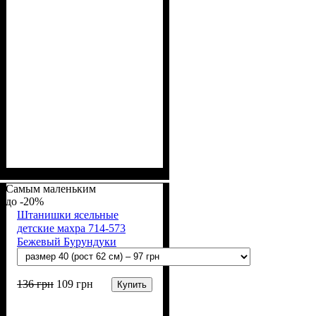
Пол
Материал
Полотно
Цвет
: Девочка, Мальчик
: Синий
: Махра (100% п/э)
: Полиэстер
Самым маленьким
-20%
Штанишки ясельные
детские махра 714-573
Бежевый Бурундуки
136
грн
109
грн
Купить