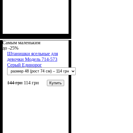
Пол
Материал
Полотно
Цвет
: Девочка
: Голубой
: Махра (100% п/э)
: Полиэстер
Самым маленьким
-25%
Штанишки ясельные для
девочки Модель 714-573
Серый Единорог
144
грн
114
грн
Купить