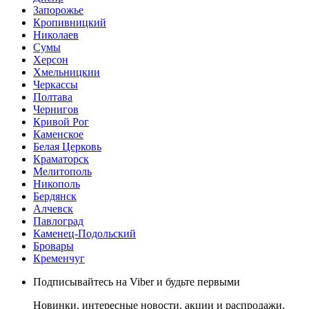
Запорожье
Кропивницкий
Николаев
Сумы
Херсон
Хмельницкии
Черкассы
Полтава
Чернигов
Кривой Рог
Каменское
Белая Церковь
Краматорск
Мелитополь
Никополь
Бердянск
Алчевск
Павлоград
Каменец-Подольский
Бровары
Кременчуг
Подписывайтесь на Viber и будьте первыми
Новинки, интересные новости, акции и распродажи,