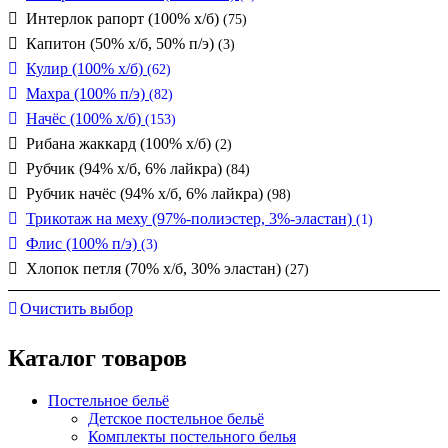
Интерлок рапорт (100% х/б)
(75)
Капитон (50% х/б, 50% п/э)
(3)
Кулир (100% х/б)
(62)
Махра (100% п/э)
(82)
Начёс (100% х/б)
(153)
Рибана жаккард (100% х/б)
(2)
Рубчик (94% х/б, 6% лайкра)
(84)
Рубчик начёс (94% х/б, 6% лайкра)
(98)
Трикотаж на меху (97%-полиэстер, 3%-эластан)
(1)
Флис (100% п/э)
(3)
Хлопок петля (70% х/б, 30% эластан)
(27)
Очистить выбор
Каталог товаров
Постельное бельё
Детское постельное бельё
Комплекты постельного белья