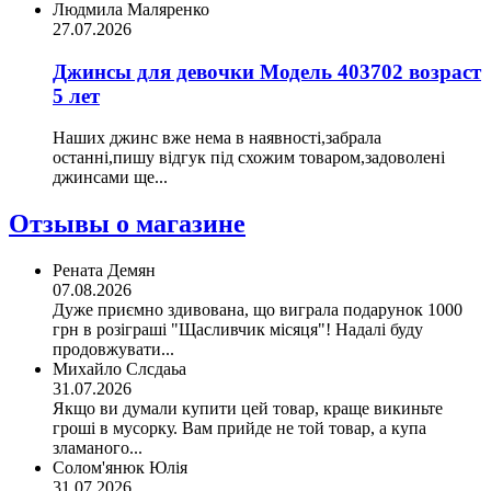
Людмила Маляренко
27.07.2026
Джинсы для девочки Модель 403702 возраст
5 лет
Наших джинс вже нема в наявності,забрала
останні,пишу відгук під схожим товаром,задоволені
джинсами ще...
Отзывы о магазине
Рената Демян
07.08.2026
Дуже приємно здивована, що виграла подарунок 1000
грн в розіграші "Щасливчик місяця"! Надалі буду
продовжувати...
Михайло Слсдаьа
31.07.2026
Якщо ви думали купити цей товар, краще викиньте
гроші в мусорку. Вам прийде не той товар, а купа
зламаного...
Солом'янюк Юлія
31.07.2026