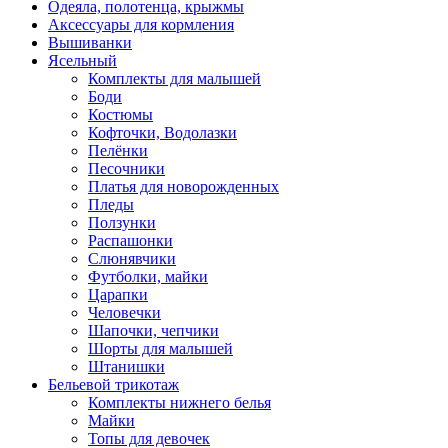
Одеяла, полотенца, крыжмы
Аксессуары для кормления
Вышиванки
Ясельный
Комплекты для малышей
Боди
Костюмы
Кофточки, Водолазки
Пелёнки
Песочники
Платья для новорожденных
Пледы
Ползунки
Распашонки
Слюнявчики
Футболки, майки
Царапки
Человечки
Шапочки, чепчики
Шорты для малышей
Штанишки
Бельевой трикотаж
Комплекты нижнего белья
Майки
Топы для девочек