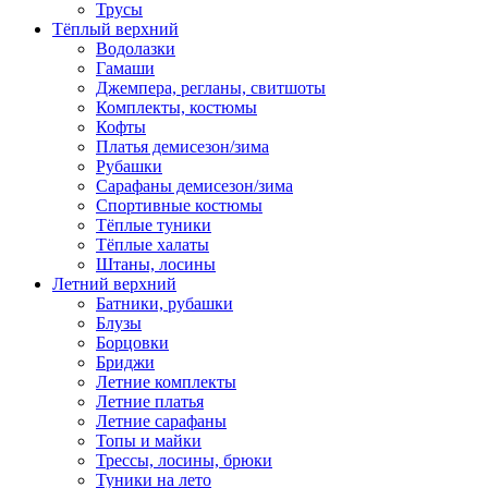
Трусы
Тёплый верхний
Водолазки
Гамаши
Джемпера, регланы, свитшоты
Комплекты, костюмы
Кофты
Платья демисезон/зима
Рубашки
Сарафаны демисезон/зима
Спортивные костюмы
Тёплые туники
Тёплые халаты
Штаны, лосины
Летний верхний
Батники, рубашки
Блузы
Борцовки
Бриджи
Летние комплекты
Летние платья
Летние сарафаны
Топы и майки
Трессы, лосины, брюки
Туники на лето