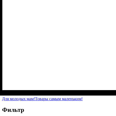
Пол
Материал
Цвет
: Мальчик
: Синий, Голубой
: Хлопок, Полиэстер
Для молодых мам!
Товары самым маленьким!
Фильтр