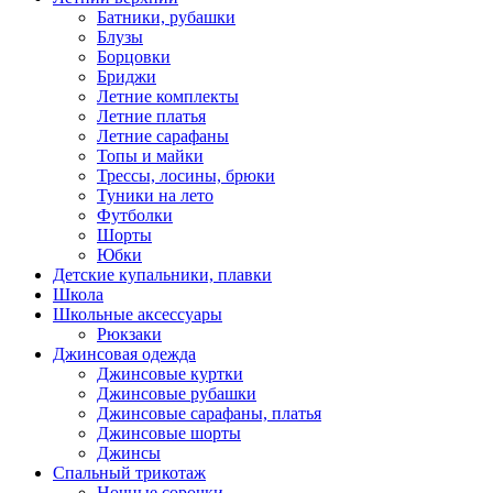
Батники, рубашки
Блузы
Борцовки
Бриджи
Летние комплекты
Летние платья
Летние сарафаны
Топы и майки
Трессы, лосины, брюки
Туники на лето
Футболки
Шорты
Юбки
Детские купальники, плавки
Школа
Школьные аксессуары
Рюкзаки
Джинсовая одежда
Джинсовые куртки
Джинсовые рубашки
Джинсовые сарафаны, платья
Джинсовые шорты
Джинсы
Спальный трикотаж
Ночные сорочки