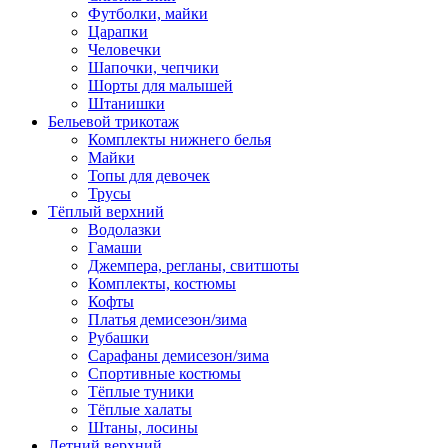
Футболки, майки
Царапки
Человечки
Шапочки, чепчики
Шорты для малышей
Штанишки
Бельевой трикотаж
Комплекты нижнего белья
Майки
Топы для девочек
Трусы
Тёплый верхний
Водолазки
Гамаши
Джемпера, регланы, свитшоты
Комплекты, костюмы
Кофты
Платья демисезон/зима
Рубашки
Сарафаны демисезон/зима
Спортивные костюмы
Тёплые туники
Тёплые халаты
Штаны, лосины
Летний верхний