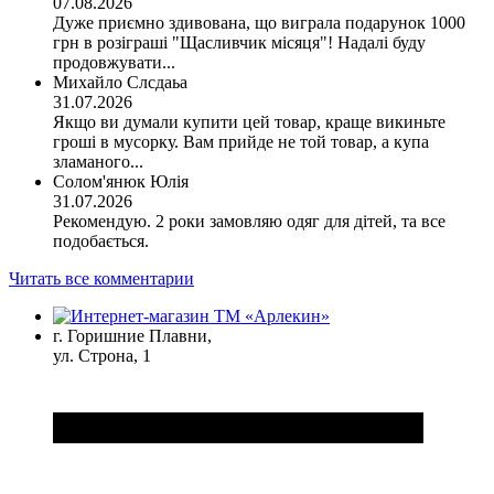
07.08.2026
Дуже приємно здивована, що виграла подарунок 1000
грн в розіграші "Щасливчик місяця"! Надалі буду
продовжувати...
Михайло Слсдаьа
31.07.2026
Якщо ви думали купити цей товар, краще викиньте
гроші в мусорку. Вам прийде не той товар, а купа
зламаного...
Солом'янюк Юлія
31.07.2026
Рекомендую. 2 роки замовляю одяг для дітей, та все
подобається.
Читать все комментарии
г. Горишние Плавни,
ул. Строна, 1