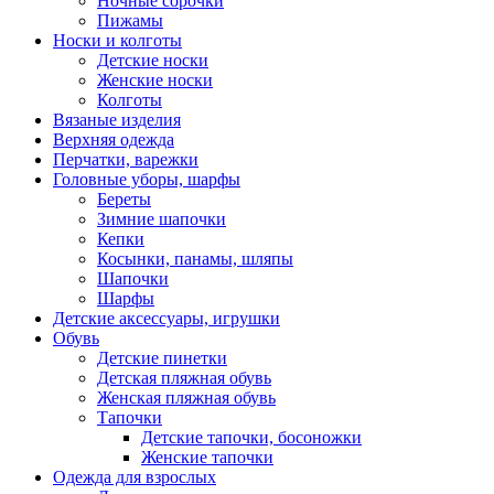
Ночные сорочки
Пижамы
Носки и колготы
Детские носки
Женские носки
Колготы
Вязаные изделия
Верхняя одежда
Перчатки, варежки
Головные уборы, шарфы
Береты
Зимние шапочки
Кепки
Косынки, панамы, шляпы
Шапочки
Шарфы
Детские аксессуары, игрушки
Обувь
Детские пинетки
Детская пляжная обувь
Женская пляжная обувь
Тапочки
Детские тапочки, босоножки
Женские тапочки
Одежда для взрослых