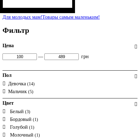
Пол
Материал
Полотно
: Мальчик
: Лакоста (94% х/б,
: Хлопок, Лайкра
6% лайкра)
Для молодых мам!
Товары самым маленьким!
Фильтр
Цена
—
грн
Пол
Девочка
(14)
Мальчик
(5)
Цвет
Белый
(3)
Бордовый
(1)
Голубой
(1)
Молочный
(1)