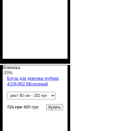
Пол
Материал
Полотно
Цвет
: Мальчик
: Белый
: Коттон
: Хлопок
Новинка
-35%
Блуза для девочки рубчик
4318-902 Молочный
721
грн
469
грн
Купить