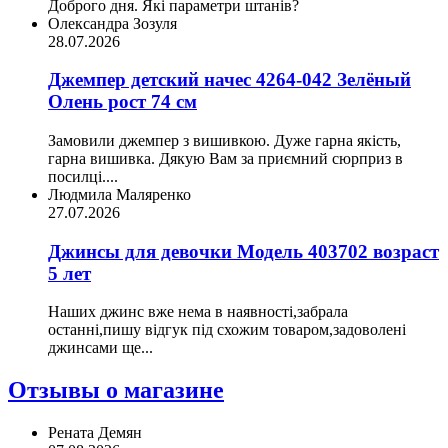
Доброго дня. Які параметри штанів?
Олександра Зозуля
28.07.2026
Джемпер детский начес 4264-042 Зелёный
Олень рост 74 см
Замовили джемпер з вишивкою. Дуже гарна якість,
гарна вишивка. Дякую Вам за приємний сюрприз в
посилці....
Людмила Маляренко
27.07.2026
Джинсы для девочки Модель 403702 возраст
5 лет
Наших джинс вже нема в наявності,забрала
останні,пишу відгук під схожим товаром,задоволені
джинсами ще...
Отзывы о магазине
Рената Демян