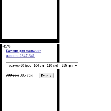
Пол
Материал
Полотно
Цвет
: Девочка
: Молочный
: Рубчик (94% х/б,
: Хлопок, Лайкра
6% лайкра)
-45%
Батник для мальчика
лакоста 2347-341
700
грн
385
грн
Купить