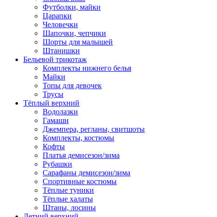
Футболки, майки
Царапки
Человечки
Шапочки, чепчики
Шорты для малышей
Штанишки
Бельевой трикотаж
Комплекты нижнего белья
Майки
Топы для девочек
Трусы
Тёплый верхний
Водолазки
Гамаши
Джемпера, регланы, свитшоты
Комплекты, костюмы
Кофты
Платья демисезон/зима
Рубашки
Сарафаны демисезон/зима
Спортивные костюмы
Тёплые туники
Тёплые халаты
Штаны, лосины
Летний верхний