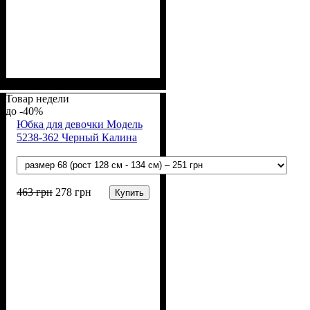
Пол
Материал
Полотно
Цвет
: Мальчик
: Белый
: Лакоста (94% х/б,
: Хлопок, Лайкра
6% лайкра)
Товар недели
-40%
Юбка для девочки Модель
5238-362 Черный Калина
463
грн
278
грн
Купить