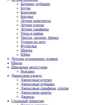
Батники, рубашки
Блузы
Борцовки
Бриджи
Летние комплекты
Летние платья
Летние сарафаны
Топы и майки
Трессы, лосины, брюки
Туники на лето
Футболки
Шорты
Юбки
Детские купальники, плавки
Школа
Школьные аксессуары
Рюкзаки
Джинсовая одежда
Джинсовые куртки
Джинсовые рубашки
Джинсовые сарафаны, платья
Джинсовые шорты
Джинсы
Спальный трикотаж