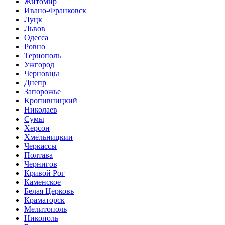
Житомир
Ивано-Франковск
Луцк
Львов
Одесса
Ровно
Тернополь
Ужгород
Черновцы
Днепр
Запорожье
Кропивницкий
Николаев
Сумы
Херсон
Хмельницкии
Черкассы
Полтава
Чернигов
Кривой Рог
Каменское
Белая Церковь
Краматорск
Мелитополь
Никополь