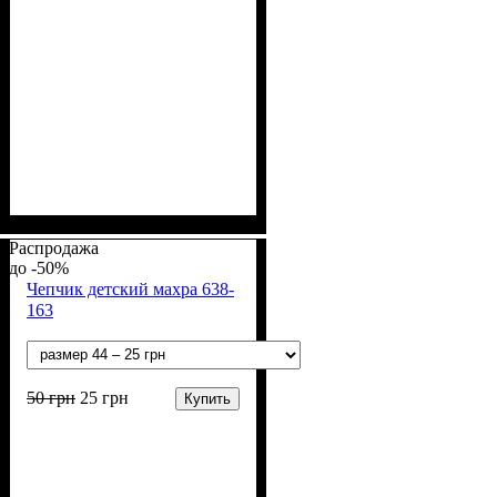
Пол
Материал
Полотно
Цвет
: Девочка, Мальчик
: Белый, Желтый,
: Кулир (100% х/б)
: Хлопок
Розовый, Голубой, Зелёный
Распродажа
-50%
Чепчик детский махра 638-
163
50
грн
25
грн
Купить