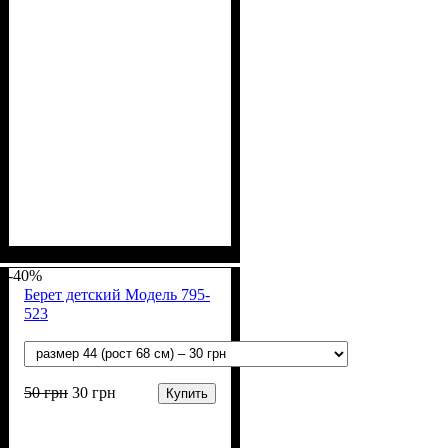
Пол
Материал
Полотно
: Девочка
: Интерлок (100%
: Хлопок
х/б)
-40%
Берет детский Модель 795-
523
50
грн
30
грн
Купить