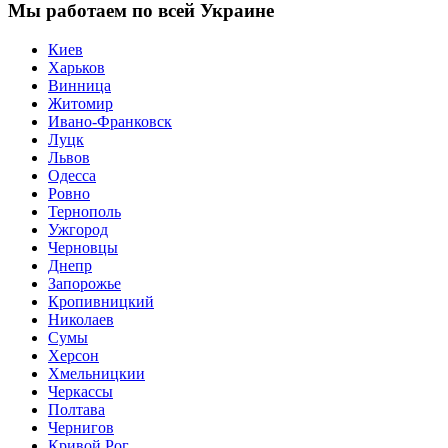
Мы работаем по всей Украине
Киев
Харьков
Винница
Житомир
Ивано-Франковск
Луцк
Львов
Одесса
Ровно
Тернополь
Ужгород
Черновцы
Днепр
Запорожье
Кропивницкий
Николаев
Сумы
Херсон
Хмельницкии
Черкассы
Полтава
Чернигов
Кривой Рог