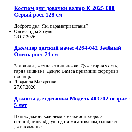
Костюм для девочки велюр К-2025-080
Серый рост 128 см
Доброго дня. Які параметри штанів?
Олександра Зозуля
28.07.2026
Джемпер детский начес 4264-042 Зелёный
Олень рост 74 см
Замовили джемпер з вишивкою. Дуже гарна якість,
гарна вишивка. Дякую Вам за приємний сюрприз в
посилці....
Людмила Маляренко
27.07.2026
Джинсы для девочки Модель 403702 возраст
5 лет
Наших джинс вже нема в наявності,забрала
останні,пишу відгук під схожим товаром,задоволені
джинсами ще...