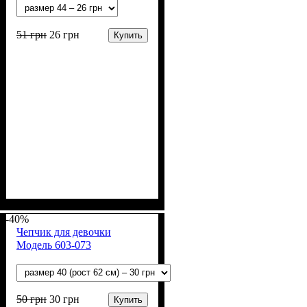
51
грн
26
грн
Купить
Пол
Материал
Полотно
Цвет
: Девочка, Мальчик
: Серый, Синий
: Начёс (100% х/б)
: Хлопок
-40%
Чепчик для девочки
Модель 603-073
50
грн
30
грн
Купить