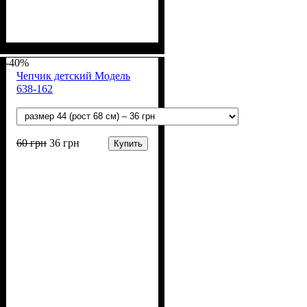
Пол
Материал
Полотно
: Девочка, Мальчик
: Махра (100% п/э)
: Полиэстер
-40%
Чепчик детский Модель
638-162
60
грн
36
грн
Купить