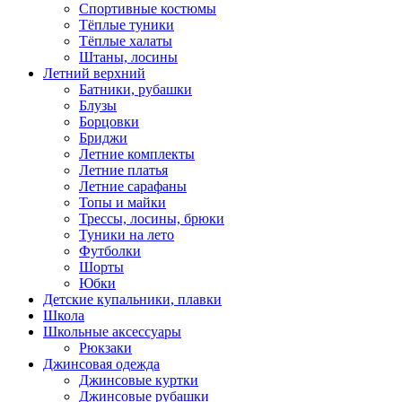
Спортивные костюмы
Тёплые туники
Тёплые халаты
Штаны, лосины
Летний верхний
Батники, рубашки
Блузы
Борцовки
Бриджи
Летние комплекты
Летние платья
Летние сарафаны
Топы и майки
Трессы, лосины, брюки
Туники на лето
Футболки
Шорты
Юбки
Детские купальники, плавки
Школа
Школьные аксессуары
Рюкзаки
Джинсовая одежда
Джинсовые куртки
Джинсовые рубашки