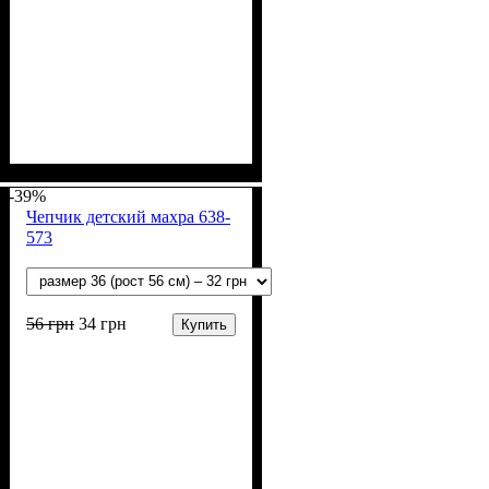
Пол
Материал
Полотно
Цвет
: Девочка, Мальчик
: Голубой, Желтый,
: Махра (100% п/э)
: Полиэстер
Розовый
-39%
Чепчик детский махра 638-
573
56
грн
34
грн
Купить