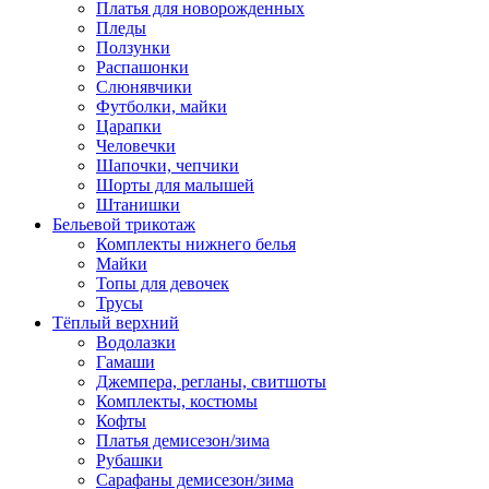
Платья для новорожденных
Пледы
Ползунки
Распашонки
Слюнявчики
Футболки, майки
Царапки
Человечки
Шапочки, чепчики
Шорты для малышей
Штанишки
Бельевой трикотаж
Комплекты нижнего белья
Майки
Топы для девочек
Трусы
Тёплый верхний
Водолазки
Гамаши
Джемпера, регланы, свитшоты
Комплекты, костюмы
Кофты
Платья демисезон/зима
Рубашки
Сарафаны демисезон/зима