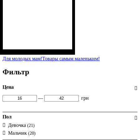
Пол
Материал
Полотно
Цвет
: Мальчик, Девочка
: Коралловый, Розовый
: Интерлок (100%
: Хлопок
х/б)
Для молодых мам!
Товары самым маленьким!
Фильтр
Цена
—
грн
Пол
Девочка
(21)
Мальчик
(20)