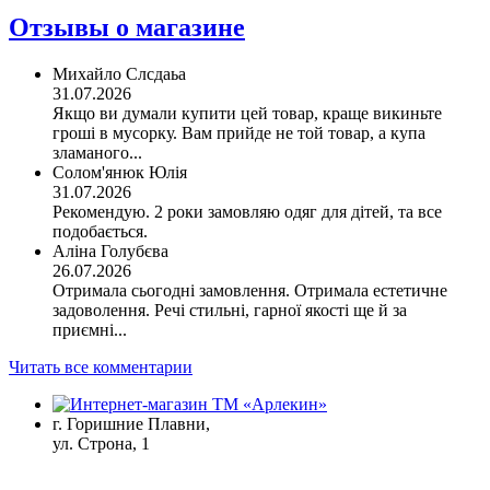
Отзывы о магазине
Михайло Слсдаьа
31.07.2026
Якщо ви думали купити цей товар, краще викиньте
гроші в мусорку. Вам прийде не той товар, а купа
зламаного...
Солом'янюк Юлія
31.07.2026
Рекомендую. 2 роки замовляю одяг для дітей, та все
подобається.
Аліна Голубєва
26.07.2026
Отримала сьогодні замовлення. Отримала естетичне
задоволення. Речі стильні, гарної якості ще й за
приємні...
Читать все комментарии
г. Горишние Плавни,
ул. Строна, 1