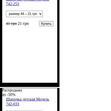
742-253
41
грн
21
грн
Купить
Пол
Материал
Полотно
Цвет
: Девочка, Мальчик
: Серый
: Кулир (100% х/б)
: Хлопок
Распродажа
-50%
Шапочка детская Модель
742-033